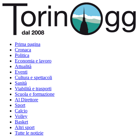
Prima pagina
Cronaca
Politica
Economia e lavoro
Attualità
Eventi
Cultura e spettacoli
Sanità
Viabilità e trasporti
Scuola e formazione
Al Direttore
Sport
Calcio
Volley
Basket
Altri sport
Tutte le notizie