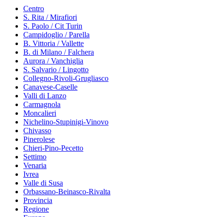
Centro
S. Rita / Mirafiori
S. Paolo / Cit Turin
Campidoglio / Parella
B. Vittoria / Vallette
B. di Milano / Falchera
Aurora / Vanchiglia
S. Salvario / Lingotto
Collegno-Rivoli-Grugliasco
Canavese-Caselle
Valli di Lanzo
Carmagnola
Moncalieri
Nichelino-Stupinigi-Vinovo
Chivasso
Pinerolese
Chieri-Pino-Pecetto
Settimo
Venaria
Ivrea
Valle di Susa
Orbassano-Beinasco-Rivalta
Provincia
Regione