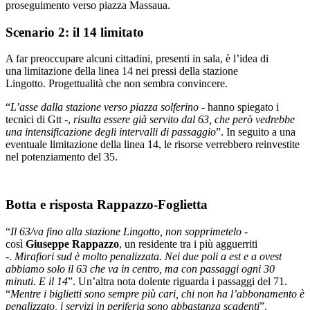
proseguimento verso piazza Massaua.
Scenario 2: il 14 limitato
A far preoccupare alcuni cittadini, presenti in sala, è l’idea di
una limitazione della linea 14 nei pressi della stazione
Lingotto. Progettualità che non sembra convincere.
“
L’asse dalla stazione verso piazza solferino -
hanno spiegato i
tecnici di Gtt -,
risulta essere già servito dal 63, che però vedrebbe
una intensificazione degli intervalli di passaggio
”. In seguito a una
eventuale limitazione della linea 14, le risorse verrebbero reinvestite
nel potenziamento del 35.
Botta e risposta Rappazzo-Foglietta
“
Il 63/va fino alla stazione Lingotto, non sopprimetelo
-
così
Giuseppe Rappazzo
, un residente tra i più agguerriti
-.
Mirafiori sud è molto penalizzata. Nei due poli a est e a ovest
abbiamo solo il 63 che va in centro, ma con passaggi ogni 30
minuti. E il 14
”. Un’altra nota dolente riguarda i passaggi del 71.
“
Mentre i biglietti sono sempre più cari,
chi non ha l’abbonamento è
penalizzato, i servizi in periferia sono abbastanza scadenti
”.