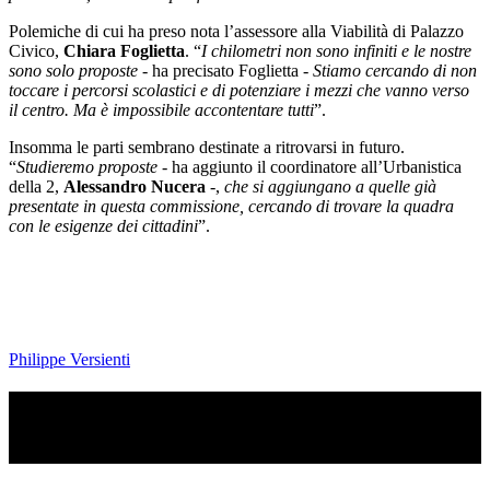
Polemiche di cui ha preso nota l’assessore alla Viabilità di Palazzo
Civico,
Chiara Foglietta
. “
I chilometri non sono infiniti e le nostre
sono solo proposte
- ha precisato Foglietta -
Stiamo cercando di non
toccare i percorsi scolastici e di potenziare i mezzi che vanno verso
il centro. Ma è impossibile accontentare tutti
”.
Insomma le parti sembrano destinate a ritrovarsi in futuro.
“
Studieremo proposte
- ha aggiunto il coordinatore all’Urbanistica
della 2,
Alessandro Nucera
-,
che si aggiungano a quelle già
presentate in questa commissione, cercando di trovare la quadra
con le esigenze dei cittadini
”.
Philippe Versienti
TI RICORDI COSA È SUCCESSO L’ANNO
SCORSO AD AGOSTO?
Ascolta il podcast con le notizie da non dimenticare