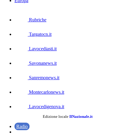
Europa
Rubriche
Targatocn.it
Lavocediasti.it
Savonanews.it
Sanremonews.it
Montecarlonews.it
Lavocedigenova.it
Edizione locale
IlNazionale.it
Radio