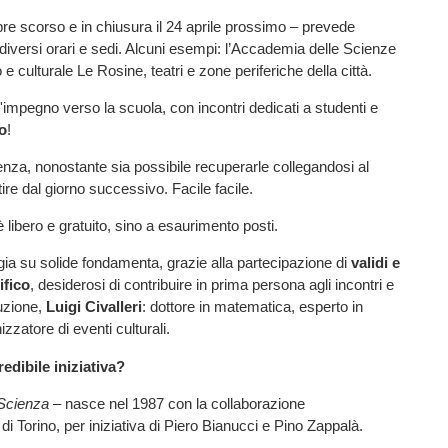
re scorso e in chiusura il 24 aprile prossimo – prevede
diversi orari e sedi. Alcuni esempi: l’Accademia delle Scienze
ico e culturale Le Rosine, teatri e zone periferiche della città.
'impegno verso la scuola, con incontri dedicati a studenti e
o
!
enza, nonostante sia possibile recuperarle collegandosi al
ire dal giorno successivo. Facile facile.
 libero e gratuito, sino a esaurimento posti.
ia su solide fondamenta, grazie alla partecipazione di
validi e
ifico
, desiderosi di contribuire in prima persona agli incontri e
duzione,
Luigi Civalleri
: dottore in matematica, esperto in
zzatore di eventi culturali.
dibile iniziativa?
Scienza
– nasce nel 1987 con la collaborazione
 di Torino, per iniziativa di Piero Bianucci e Pino Zappalà.