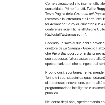
Come spiegato sul sito internet ufficiale
consolidata. Primo fra tutti,
Tullio Reg
Terza Pagina della
Gazzetta del Popolo
riservato alla letteratura e all'arte. Ne
for Advanced Study di Princeton (USA) e 
conferenze scientifiche all'Unione Cultu
Radiostuff/Extramuseum)”.
Facendo un salto di due anni e cavalcand
direttore de
La Stampa
-
Giorgio Fatto
che Piero Bianucci curò fin dal primo num
suo successo, l'allora assessore alla 
spettacolarizzate che attingesse al serb
Proprio così, spontaneamente, prende 
Torino e i suoi cittadini da quasi quaran
di successo: innovazione, personalità d
programmazione intelligente e un'ammini
pubblico.
Nel corso degli anni, sperimentando c