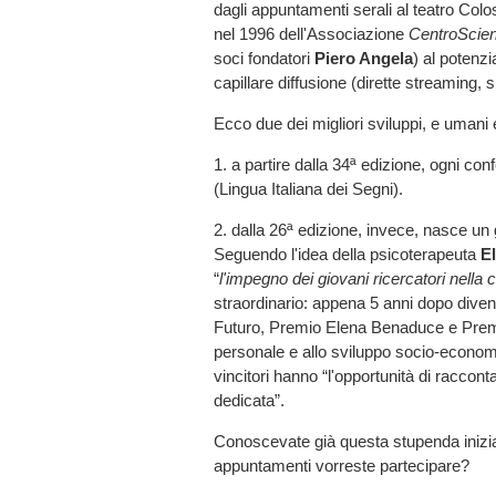
dagli appuntamenti serali al teatro Colo
nel 1996 dell'Associazione
CentroScie
soci fondatori
Piero Angela
) al potenz
capillare diffusione (dirette streaming, 
Ecco due dei migliori sviluppi, e umani 
1. a partire dalla 34ª edizione, ogni co
(Lingua Italiana dei Segni).
2. dalla 26ª edizione, invece, nasce un g
Seguendo l'idea della psicoterapeuta
El
“
l'impegno dei giovani ricercatori nell
straordinario: appena 5 anni dopo divent
Futuro, Premio Elena Benaduce e Premio
personale e allo sviluppo socio-economic
vincitori hanno “l'opportunità di raccont
dedicata”.
Conoscevate già questa stupenda inizia
appuntamenti vorreste partecipare?