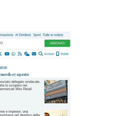
ormazione
Al Direttore
Sport
Tutte le notizie
MO
ABBONATI
Archivio
Mobile
REVE
enerdì 07 agosto
enziato delegato sindacale,
tta lo sciopero nei
ermercati Mito Retail
nne e imprese: una
rostinese nel direttivo della