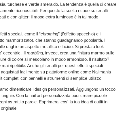
ucsia, turchese e verde smeraldo. La tendenza è quella di creare
mente riconoscibili. Per questo la scelta ricade su smalti
izzati o con glitter: il mood extra luminoso è in tal modo
fetti speciali, come il “
chroming
” (l’effetto specchio) e il
fetto marmorizzato), che stanno guadagnando popolarità. Il
lle unghie un aspetto metallico e lucido. Si presta a look
o' eccentrici. Il
marbling
, invece, crea una finitura marmo sulle
ure di colore si mescolano in modo armonioso. Il risultato?
 mai ripetibile. Anche gli smalti per questi effetti speciali
acquistati facilmente su piattaforme online come Nailmania
it completi con pennelli e strumenti di semplice utilizzo.
iamo dimenticare i design personalizzati. Aggiungono un tocco
ue unghie. Con la nail art personalizzata puoi creare piccole
gni astratti o parole. Esprimerai così la tua idea di outfit in
originale.