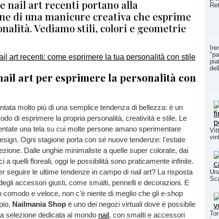
 nail art recenti portano alla
Ret
one di una manicure creativa che esprime
onalità. Vediamo stili, colori e geometrie
Ire
"pa
pia
del
ail art per esprimere la personalità con
ventata molto più di una semplice tendenza di bellezza: è un
do di esprimere la propria personalità, creatività e stile. Le
entate una tela su cui molte persone amano sperimentare
Vit
vin
design. Ogni stagione porta con sé nuove tendenze: l'estate
zione. Dalle unghie minimaliste a quelle super colorate, dai
 a quelli floreali, oggi le possibilità sono praticamente infinite.
 seguire le ultime tendenze in campo di nail art? La risposta
Una
Sc
i degli accessori giusti, come smalti, pennelli e decorazioni. E
o comodo e veloce, non c’è niente di meglio che gli e-shop
pio,
Nailmania Shop
è uno dei negozi virtuali dove è possibile
Tor
ta selezione dedicata al mondo
nail
, con smalti e accessori