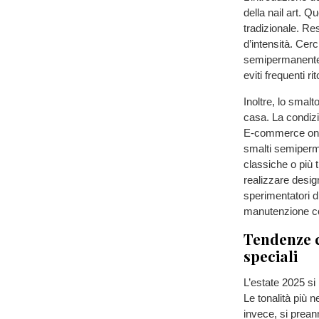
della nail art. Q
tradizionale. Re
d’intensità. Cer
semipermanente 
eviti frequenti ri
Inoltre, lo sma
casa. La condizi
E-commerce onli
smalti semiperma
classiche o più 
realizzare desig
sperimentatori d
manutenzione c
Tendenze c
speciali
L’estate 2025 si 
Le tonalità più n
invece, si preann