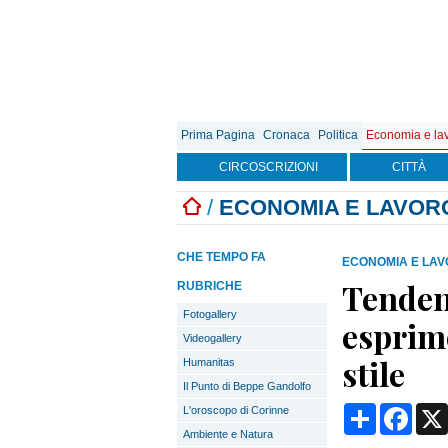
Prima Pagina
Cronaca
Politica
Economia e la
CIRCOSCRIZIONI
CITTÀ
/
ECONOMIA E LAVOR
CHE TEMPO FA
ECONOMIA E LA
Tendenz
RUBRICHE
Fotogallery
esprime
Videogallery
stile
Humanitas
Il Punto di Beppe Gandolfo
Condividi
Face
L'oroscopo di Corinne
Ambiente e Natura