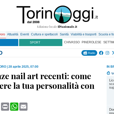
Edizione locale
IlNazionale.it
voro
Attualità
Eventi
Cultura e spettacoli
Sanità
Viabilità e trasporti
Scuola e f
CHIVASSO
PINEROLESE
SETTI
SPORT
O
Radio
VORO
|
28 aprile 2025, 07:00
IN B
e nail art recenti: come
v
Lic
re la tua personalità con
sca
sup
book
X
Print
WhatsApp
Email
Do
pra