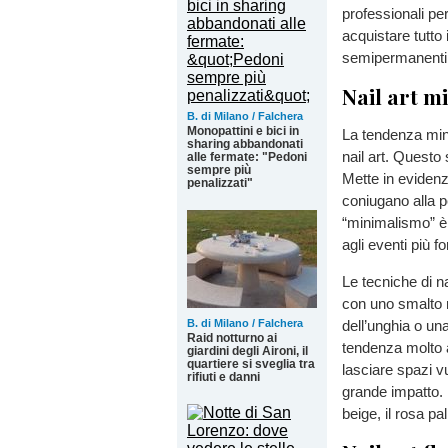
professionali pe
acquistare tutto 
semipermanenti,
Nail art m
B. di Milano / Falchera
Monopattini e bici in
La tendenza min
sharing abbandonati
nail art. Questo 
alle fermate: "Pedoni
sempre più
Mette in evidenz
penalizzati"
coniugano alla pe
“minimalismo” è l
agli eventi più fo
Le tecniche di n
con uno smalto n
dell’unghia o un
B. di Milano / Falchera
Raid notturno ai
tendenza molto a
giardini degli Aironi, il
quartiere si sveglia tra
lasciare spazi v
rifiuti e danni
grande impatto. L
beige, il rosa pal