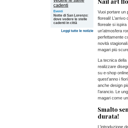
Nail art fl
Eventi
Vuoi portare un 
Notte di San Lorenzo:
floreali! L’arrivo
dove vedere le stelle
cadenti in città
floreale si ispira
un’atmosfera rom
Leggi tutte le notizie
perfettamente con
novità stagional
magari più scure
La tecnica della 
realizzare diseg
su e-shop online
quest’anno i fior
anche design più
l’arancio. Le ung
magari come un 
Smalto sem
durata!
L’introduzione d