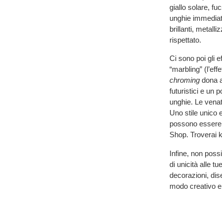
giallo solare, f
unghie immediata
brillanti, metall
rispettato.
Ci sono poi gli ef
“marbling” (l’ef
chroming
dona a
futuristici e un p
unghie. Le venat
Uno stile unico e
possono essere 
Shop. Troverai k
Infine, non poss
di unicità alle t
decorazioni, dise
modo creativo e 