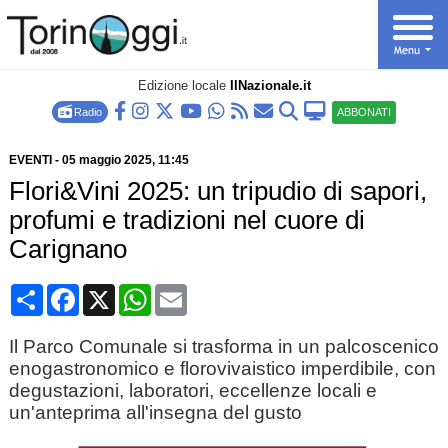
Edizione locale
IlNazionale.it
Radio
ABBONATI
EVENTI
-
05 maggio 2025
, 11:45
Flori&Vini 2025: un tripudio di sapori,
profumi e tradizioni nel cuore di
Carignano
Condividi
Facebook
X
WhatsApp
Email
Il Parco Comunale si trasforma in un palcoscenico
enogastronomico e florovivaistico imperdibile, con
degustazioni, laboratori, eccellenze locali e
un'anteprima all'insegna del gusto