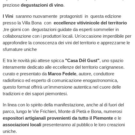
preziose
degustazioni di vino
.
I Vini
saranno nuovamente protagonisti in questa edizione
presso la Villa Bona con
eccellenze vitivinicole del territorio
,tre giorni con degustazioni guidate da esperti sommelier in
collaborazione con i produttori locali. Un'occasione imperdibile per
approfondire la conoscenza dei vini del territorio e apprezzarne le
sfumature uniche
E tra le novità più attese spicca
"Casa Dél Gust"
, uno spazio
interamente dedicato alle eccellenze del territorio carignanese.
curato e presentato da
Marco Fedele
, autore, conduttore
radiofonico ed esperto di comunicazione enogastronomica,
questo format offrirà un'immersione autentica nel cuore delle
tradizioni e dei sapori piemontesi.
In linea con lo spirito della manifestazione, anche al di fuori del
parco, lungo le Vie Frichieri, Monte di Pietà e Bona, numerosi
espositori artigianali provenienti da tutto il Piemonte
e le
associazioni locali
presenteranno al pubblico le loro creazioni
uniche.