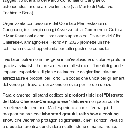
suggestivo scenario del Parco Comunale di Carignano,
estendendosi anche alle vie limitrofe (via Monte di Pietà, vie
Frichieri e Bona).
Organizzata con passione dal Comitato Manifestazioni di
Carignano, in sinergia con gli Assessorati al Commercio, Cultura
e Manifestazioni e con il prezioso supporto del Distretto del Cibo
Chierese-Carmagnolese, Fiori&Vini 2025 promette un fine
settimana ricco di opportunità per tutti i gusti e le curiosità.
I visitatori potranno immergersi in un'esplosione di colori e profumi
grazie ai
vivaisti
che presenteranno allestimenti floreali di grande
impatto, esposizioni di piante da interno e da giardino, oltre ad
attrezzature e prodotti per l'orto. Un'occasione unica per gli amanti
del verde per trovare ispirazione e novità per i propri spazi.
Parallelamente, gli stand dedicati ai
prodotti tipici del "Distretto
del Cibo Chierese-Carmagnolese"
delizieranno i palati con le
eccellenze del territorio. Ma l'esperienza non si ferma qui: il
programma prevede
laboratori gratuiti, talk show e cooking
show
che vedranno protagonisti giornalisti, chef, scrittori, vivaisti
e produttori pronti a condividere ricette, storie e, naturalmente,