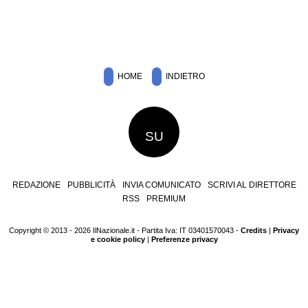
HOME
INDIETRO
SU
REDAZIONE
PUBBLICITÀ
INVIA COMUNICATO
SCRIVI AL DIRETTORE
RSS
PREMIUM
Copyright © 2013 - 2026 IlNazionale.it - Partita Iva: IT 03401570043 -
Credits
|
Privacy
e cookie policy
|
Preferenze privacy