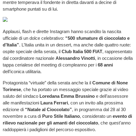
mentre temperava il fondente in diretta davanti a decine di
smartphone puntati su di lui.
Applausi, flash e dirette Instagram hanno scandito la nascita
ufficiale di un dolce celebrativo:
“500 sfumature di cioccolato e
d’Italia”
. L’Italia unita in un dessert, ma anche dalle quattro ruote:
ospite speciale della serata, il
Club Italia 500 FIAT
, rappresentato
dal coordinatore nazionale
Alessandro Vinotti
, in occasione della
tappa cerialese del meeting di compleanno per i
68 anni
dell’iconica utilitaria.
Protagonista “virtuale” della serata anche la il
Comune di None
Torinese
, che ha portato un messaggio speciale grazie al video
saluto del sindaco
Loredana Emma Brussino
e dell’assessore
alle manifestazioni
Laura Ferrari
, con un invito alla prossima
edizione di
“Natale al Cioccolato”
, in programma dal 28 al 30
novembre a cura di
Puro Stile Italiano
, considerato un
evento di
rilievo nazionale per gli amanti del cioccolato
, che quest’anno
raddoppierà i padiglioni del percorso espositivo.