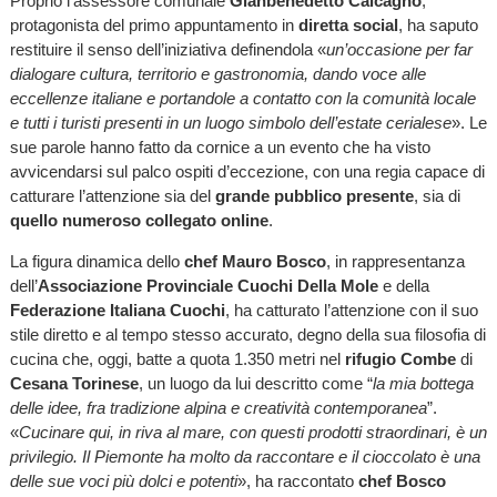
Proprio l’assessore comunale
Gianbenedetto Calcagno
,
protagonista del primo appuntamento in
diretta social
, ha saputo
restituire il senso dell’iniziativa definendola «
un’occasione per far
dialogare cultura, territorio e gastronomia, dando voce alle
eccellenze italiane e portandole a contatto con la comunità locale
e tutti i turisti presenti in un luogo simbolo dell’estate cerialese
». Le
sue parole hanno fatto da cornice a un evento che ha visto
avvicendarsi sul palco ospiti d’eccezione, con una regia capace di
catturare l’attenzione sia del
grande pubblico presente
, sia di
quello numeroso collegato online
.
La figura dinamica dello
chef Mauro Bosco
, in rappresentanza
dell’
Associazione Provinciale Cuochi Della Mole
e della
Federazione Italiana Cuochi
, ha catturato l’attenzione con il suo
stile diretto e al tempo stesso accurato, degno della sua filosofia di
cucina che, oggi, batte a quota 1.350 metri nel
rifugio
Combe
di
Cesana Torinese
, un luogo da lui descritto come “
la mia bottega
delle idee, fra tradizione alpina e creatività contemporanea
”.
«
Cucinare qui, in riva al mare, con questi prodotti straordinari, è un
privilegio. Il Piemonte ha molto da raccontare e il cioccolato è una
delle sue voci più dolci e potenti
», ha raccontato
chef Bosco