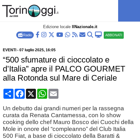
Edizione locale
IlNazionale.it
Radio
ABBONATI
EVENTI
-
07 luglio 2025
, 16:05
“500 sfumature di cioccolato e
d’Italia” apre il PALCO GOURMET
alla Rotonda sul Mare di Ceriale
Condividi
Facebook
X
WhatsApp
Email
Un debutto dai grandi numeri per la rassegna
curata da Renata Cantamessa, con lo show
cooking dello chef Mauro Bosco dei Cuochi della
Mole in onore del “compleanno” del Club Italia
500 Fiat, a base di cioccolato della Baratti &