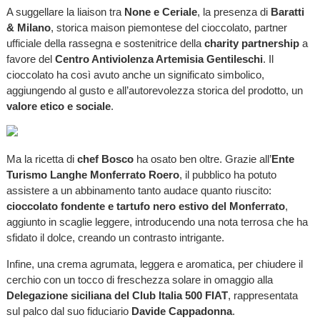
A suggellare la liaison tra
None e Ceriale
, la presenza di
Baratti
& Milano
, storica maison piemontese del cioccolato, partner
ufficiale della rassegna e sostenitrice della
charity partnership
a
favore del
Centro Antiviolenza Artemisia Gentileschi
. Il
cioccolato ha così avuto anche un significato simbolico,
aggiungendo al gusto e all’autorevolezza storica del prodotto, un
valore etico e sociale
.
Ma la ricetta di
chef Bosco
ha osato ben oltre. Grazie all’
Ente
Turismo Langhe Monferrato Roero
, il pubblico ha potuto
assistere a un abbinamento tanto audace quanto riuscito:
cioccolato fondente e tartufo nero estivo del Monferrato
,
aggiunto in scaglie leggere, introducendo una nota terrosa che ha
sfidato il dolce, creando un contrasto intrigante.
Infine, una crema agrumata, leggera e aromatica, per chiudere il
cerchio con un tocco di freschezza solare in omaggio alla
Delegazione siciliana del Club Italia 500 FIAT
, rappresentata
sul palco dal suo fiduciario
Davide Cappadonna
.