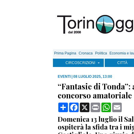
Prima Pagina
Cronaca
Politica
Economia e la
CIRCOSCRIZIONI
CITTÀ
EVENTI
|
08 LUGLIO 2025, 13:00
“Fantasie di Tonda”: 
concorso amatoriale d
Condividi
Facebook
X
Print
WhatsApp
Email
Domenica 13 luglio il Sa
ospiterà la sfida tra i mi