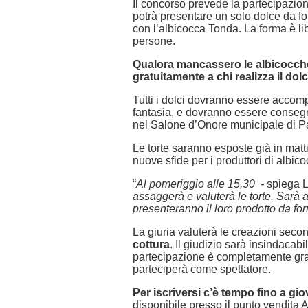
Il concorso prevede la partecipazio
potrà presentare un solo dolce da f
con l’albicocca Tonda. La forma è l
persone.
Qualora mancassero le albicocche, 
gratuitamente a chi realizza il dol
Tutti i dolci dovranno essere accom
fantasia, e dovranno essere consegna
nel Salone d’Onore municipale di Pa
Le torte saranno esposte già in matt
nuove sfide per i produttori di albico
“
Al pomeriggio alle 15,30 -
spiega 
assaggerà e valuterà le torte. Sarà 
presenteranno il loro prodotto da for
La giuria valuterà le creazioni second
cottura
. Il giudizio sarà insindacabil
partecipazione è completamente gratu
parteciperà come spettatore.
Per iscriversi c’è tempo fino a gio
disponibile presso il punto vendita A