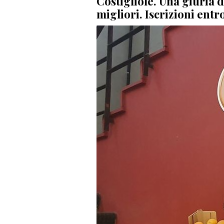
Costigliole. Una giuria d
migliori. Iscrizioni entr