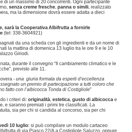
ne di un massimo di 20 concorrenti. Ogni partecipante
orno,
senza creme fresche
,
panna o simili
, realizzato
ibera, ma la dimensione dovrà essere adatta a dieci
sarà la Cooperativa Albifrutta a fornirle
ce
(tel: 338-3604921)
pagnati da una scheda con gli ingredienti e da un nome di
ti la mattina di domenica 13 luglio tra le ore 9 e le 10
lazzo Giriodi.
inata, durante il convegno “Il cambiamento climatico e le
cche”, previsto alle 11.
Lovera
- una giuria formata da esperti d’eccellenza
assegnato un premio di partecipazione a tutti coloro che
no fatto con l’albicocca Tonda di Costigliole
”
o i criteri di:
originalità
,
estetica
,
gusto di albicocca
e
e, e saranno premiati i primi tre classificati. La
ita, sia per chi si candida al concorso, sia per chi
vedì 10 luglio
: si può compilare un modulo cartaceo
lbifrutta di via Piasco 22/A a Costigliole Saluzzo, oppure