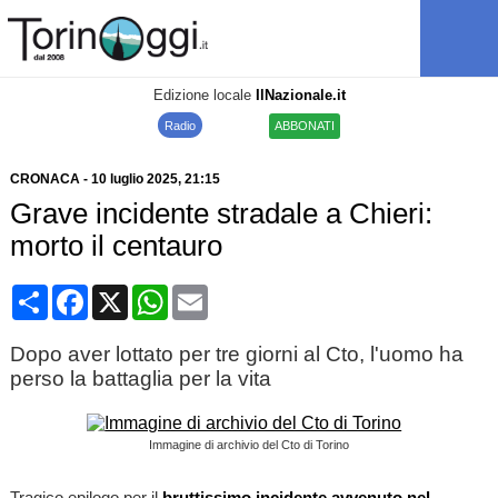
Edizione locale
IlNazionale.it
Radio
ABBONATI
CRONACA
-
10 luglio 2025
, 21:15
Grave incidente stradale a Chieri:
morto il centauro
Condividi
Facebook
X
WhatsApp
Email
Dopo aver lottato per tre giorni al Cto, l'uomo ha
perso la battaglia per la vita
Immagine di archivio del Cto di Torino
Tragico epilogo per il
bruttissimo incidente avvenuto nel