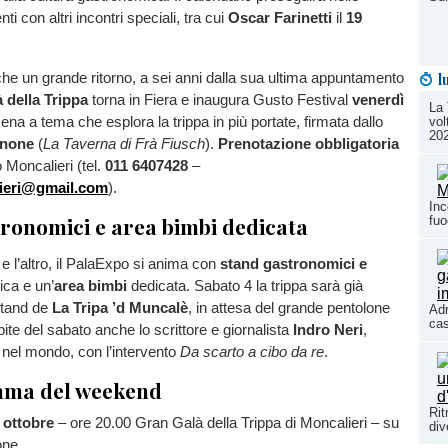
i con altri incontri speciali, tra cui
Oscar Farinetti
il
19
che un grande ritorno, a sei anni dalla sua ultima appuntamento
l
 della Trippa
torna in Fiera e inaugura Gusto Festival
venerdì
La 
cena a tema che esplora la trippa in più portate, firmata dallo
vol
20
anone
(
La Taverna di Frà Fiusch
).
Prenotazione obbligatoria
 Moncalieri (tel.
011 6407428
–
ieri@gmail.com
).
Inc
ronomici e area bimbi dedicata
fuo
e l’altro, il PalaExpo si anima con
stand gastronomici e
ica e un’
area bimbi
dedicata. Sabato 4 la trippa sarà già
 stand de
La Tripa ’d Muncalè
, in attesa del grande pentolone
Adr
cas
te del sabato anche lo scrittore e giornalista
Indro Neri
,
a nel mondo, con l’intervento
Da scarto a cibo da re
.
mma del weekend
Rit
 ottobre
– ore 20.00 Gran Galà della Trippa di Moncalieri – su
div
one