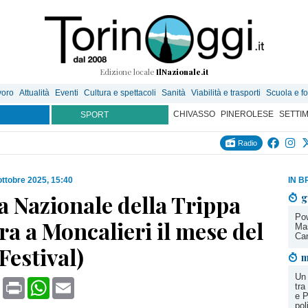
Edizione locale
IlNazionale.it
voro
Attualità
Eventi
Cultura e spettacoli
Sanità
Viabilità e trasporti
Scuola e f
CHIVASSO
PINEROLESE
SETTI
SPORT
Radio
ottobre 2025, 15:40
IN B
a Nazionale della Trippa
g
Pow
a a Moncalieri il mese del
Mas
Can
Festival)
m
Un
book
X
Print
WhatsApp
Email
tra
e P
pol