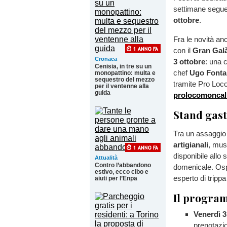
settimane seguent
ottobre
.
Fra le novità an
con il
Gran Galà
Cronaca
3 ottobre
: una 
Cenisia, in tre su un
chef
Ugo Font
monopattino: multa e
sequestro del mezzo
tramite Pro Loco
per il ventenne alla
guida
prolocomoncal
Stand gast
Tra un assaggio 
artigianali
, mus
disponibile allo
Attualità
Contro l’abbandono
domenicale. Ospi
estivo, ecco cibo e
esperto di tripp
aiuti per l’Enpa
Il progra
Venerdì 3
prenotazi