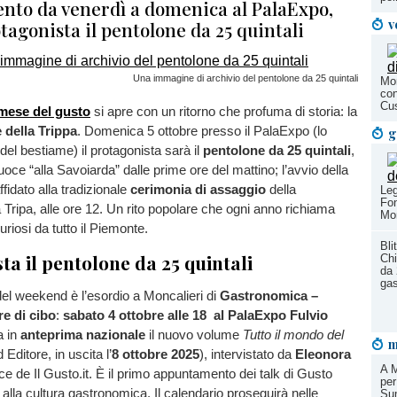
to da venerdì a domenica al PalaExpo,
v
agonista il pentolone da 25 quintali
Una immagine di archivio del pentolone da 25 quintali
Mon
con
Cus
 mese del gusto
si apre con un ritorno che profuma di storia: la
 della Trippa
. Domenica 5 ottobre presso il PalaExpo (lo
g
del bestiame) il protagonista sarà il
pentolone da 25 quintali
,
uoce “alla Savoiarda” dalle prime ore del mattino; l’avvio della
ffidato alla tradizionale
cerimonia di assaggio
della
Leg
Fon
a Tripa, alle ore 12. Un rito popolare che ogni anno richiama
Mon
riosi da tutto il Piemonte.
Bli
ta il pentolone da 25 quintali
Chi
da 
ga
el weekend è l’esordio a Moncalieri di
Gastronomica –
re di cibo
:
sabato 4 ottobre alle 18
al PalaExpo Fulvio
a in
anteprima nazionale
il nuovo volume
Tutto il mondo del
m
Editore, in uscita l’
8 ottobre 2025
), intervistato da
Eleonora
A M
rice de Il Gusto.it. È il primo appuntamento dei talk di Gusto
per
 alla cultura gastronomica. Il calendario proseguirà nelle
Su