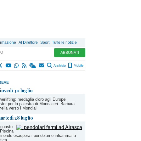
ormazione
Al Direttore
Sport
Tutte le notizie
MO
ABBONATI
Archivio
Mobile
REVE
iovedì 30 luglio
erlifting: medaglia d'oro agli Europei
ter per la palestra di Moncalieri. Barbara
ella verso i Mondiali
artedì 28 luglio
 guasto
 Piscina
inerolo esaspera i pendolari e infiamma la
itica