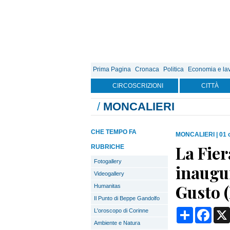
Prima Pagina
Cronaca
Politica
Economia e la
CIRCOSCRIZIONI
CITTÀ
/
MONCALIERI
CHE TEMPO FA
MONCALIERI
|
01 
La Fier
RUBRICHE
Fotogallery
inaugur
Videogallery
Gusto (
Humanitas
Il Punto di Beppe Gandolfo
Condividi
Face
L'oroscopo di Corinne
Ambiente e Natura