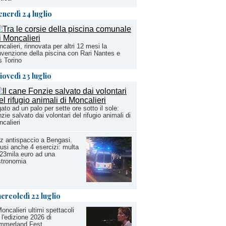
enerdì 24 luglio
calieri, rinnovata per altri 12 mesi la
venzione della piscina con Rari Nantes e
 Torino
iovedì 23 luglio
ato ad un palo per sette ore sotto il sole:
zie salvato dai volontari del rifugio animali di
calieri
tz antispaccio a Bengasi.
usi anche 4 esercizi: multa
23mila euro ad una
stronomia
ercoledì 22 luglio
oncalieri ultimi spettacoli
 l'edizione 2026 di
mmerland Fest