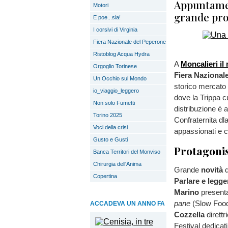
Appuntamen
Motori
grande prot
E poe...sia!
I corsivi di Virginia
Fiera Nazionale del Peperone
Ristoblog Acqua Hydra
A
Moncalieri il
Orgoglio Torinese
Fiera Nazionale
Un Occhio sul Mondo
storico mercato 
io_viaggio_leggero
dove la Trippa c
Non solo Fumetti
distribuzione è a
Torino 2025
Confraternita dl
Voci della crisi
appassionati e cu
Gusto e Gusti
Protagonis
Banca Territori del Monviso
Chirurgia dell'Anima
Grande
novità
d
Copertina
Parlare e legge
Marino
present
pane
(Slow Food 
ACCADEVA UN ANNO FA
Cozzella
dirett
Festival dedicati