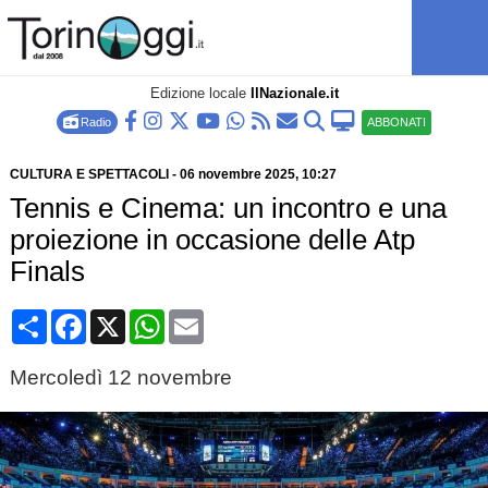
Edizione locale
IlNazionale.it
Radio
ABBONATI
CULTURA E SPETTACOLI
-
06 novembre 2025
, 10:27
Tennis e Cinema: un incontro e una
proiezione in occasione delle Atp
Finals
Condividi
Facebook
X
WhatsApp
Email
Mercoledì 12 novembre