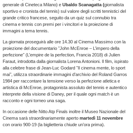
generale di Cineteca Milano) e
Ubaldo Scanagatta (
giornalista
sportivo e cronista del tennis) sul valore degli scritti tennistici del
grande critico francese, seguito da un quiz sul connubio tra
cinema e tennis con premi per i vincitori e la proiezione di
immagini a tema tennis.
La giornata proseguirà alle ore 14.30 al Cinema Massimo con la
proiezione del documentario "John McEnroe – L’impero della
perfezione" (L’empire de la perfection, Francia 2018) di Julien
Faraut, introdotta dalla giornalista Lorena Antonioni. Il film, ispirato
alla celebre frase di Jean-Luc Godard "Il cinema mente, lo sport
mai", utilizza straordinarie immagini d’archivio del Roland Garros
1984 per raccontare la tensione verso la perfezione atletica e
artistica di McEnroe, protagonista assoluto del tennis e autentico
interprete della visione di Daney, per il quale ogni match è un
racconto e ogni torneo una saga.
In occasione delle Nitto Atp Finals inoltre il Museo Nazionale del
Cinema sarà straordinariamente aperto
martedì 11 novembre
con orario 900-19 (la biglietteria chiude un’ora prima).