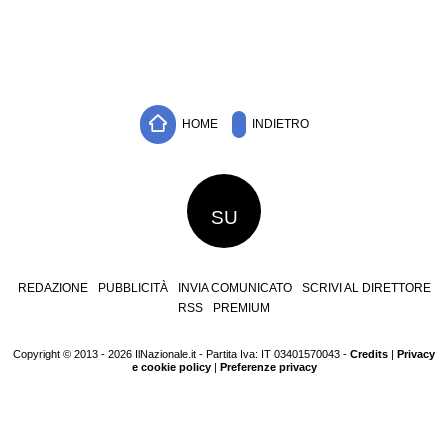
HOME
INDIETRO
SU
REDAZIONE
PUBBLICITÀ
INVIA COMUNICATO
SCRIVI AL DIRETTORE
RSS
PREMIUM
Copyright © 2013 - 2026 IlNazionale.it - Partita Iva: IT 03401570043 -
Credits
|
Privacy
e cookie policy
|
Preferenze privacy