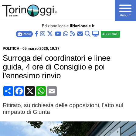
Edizione locale
IlNazionale.it
Radio
ABBONATI
POLITICA
-
05 marzo 2026
, 19:37
Surroga dei coordinatori e linee
guida, 4 ore di Consiglio e poi
l'ennesimo rinvio
Condividi
Facebook
X
WhatsApp
Email
Ritirato, su richiesta delle opposizioni, l'atto sul
rimpasto di Giunta