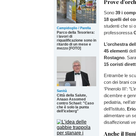
Prove d’orch
Sono
39 i comp
18 quelli del c
studenti che si 
Campidoglio / Parella
professoressa
G
Parco della Tesoriera:
i lavori di
riqualificazione sono in
L’orchestra dell
ritardo di un mese e
mezzo [FOTO]
45 elementi
dell
Rostagno
. Sara
15 coristi dire
Entrambe le scu
con dei brani co
‘Pinerolo III’: “
Sanità
dicembre e genna
Città della Salute,
Anaao Assomed
pediatria, nell’a
contro Schael: "Caso
che è solo la punta
dell’Istituto,
Eric
dell'iceberg"
alimentare un s
disaffezionati ver
Anche il Bun