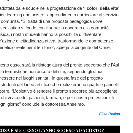
dottata dalle scuole nella progettazione de
‘I colori della vita’
vice learning che unisce l’apprendimento curricolare al servizio
a comunità. “Si tratta di una proposta pedagogica dove
scolastico si fonde con il servizio concreto alla comunità.
ica, i nostri studenti hanno la possibilità di diventare
un’azione di cittadinanza attiva, trasformando le competenze
neficio reale per il territorio”, spiega la dirigente del Curie,
questo caso, sarà la ritinteggiatura del pronto soccorso che l’Asl
on tempistiche non ancora definite, seguendo gli studi
enessere nei luoghi sanitari. In questa fase del progetto
 studenti del Liceo artistico che realizzeranno quadri e pannelli
porre. “L’obiettivo è rendere il pronto soccorso più accogliente
hi vi accede, pazienti, familiari, e per i nostri professionisti
ogni giorno” conclude la dottoressa Anselmo.
Elisa Rollino
 COSA È SUCCESSO L’ANNO SCORSO AD AGOSTO?