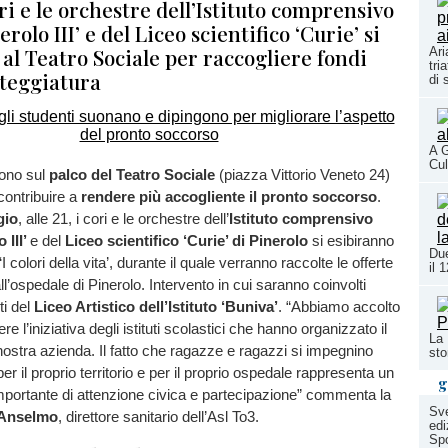
ri e le orchestre dell’Istituto comprensivo
erolo III’ e del Liceo scientifico ‘Curie’ si
al Teatro Sociale per raccogliere fondi
Ari
tri
nteggiatura
di 
A G
Cul
gono sul
palco del Teatro Sociale
(piazza Vittorio Veneto 24)
contribuire a
rendere più accogliente il pronto soccorso
.
gio
, alle 21, i cori e le orchestre dell’
Istituto comprensivo
 III’
e del
Liceo scientifico ‘Curie’ di Pinerolo
si esibiranno
Due
I colori della vita’, durante il quale verranno raccolte le offerte
il 
all’ospedale di Pinerolo. Intervento in cui saranno coinvolti
ti del
Liceo Artistico dell’Istituto ‘Buniva’
. “Abbiamo accolto
e l’iniziativa degli istituti scolastici che hanno organizzato il
La 
nostra azienda. Il fatto che ragazze e ragazzi si impegnino
sto
r il proprio territorio e per il proprio ospedale rappresenta un
g
mportante di attenzione civica e partecipazione” commenta la
Sve
 Anselmo
, direttore sanitario dell’Asl To3.
edi
Spo