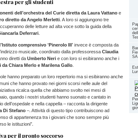
estra per gli studenti
onenti dell’orchestra del Curie diretta da Laura Vattano
e
oro diretto da Angelo Merletti
. A loro si aggiungono tre
Pap
occuperanno delle letture ad alta voce sotto la guida della
cen
del
iancarla Deferrari
.
Te
’Istituto comprensivo ‘Pinerolo III’
invece è composta da
Ban
’indirizzo musicale, coordinato dalla professoressa
Claudia
Fie
SA
nno diretti da
Umberto Neri
e con loro si esibiranno anche i
tti da Chiara Merlo e Marilena Gallo
.
Est
Lum
ole hanno preparato un loro repertorio ma si esibiranno anche
muni che hanno provato nei giorni scorsi nelle aule del
L’iniziativa ricalca quella che abbiamo svolto nei mesi di
io, quando i nostri studenti hanno suonato e cantato in
Per
trio dell’ospedale e nella cappella – racconta la dirigente
Lig
gio
a Di Stefano
–. Attività di questo tipo contribuiscono ad
enso di appartenenza tra i giovani che sono sempre più
so le istituzioni”.
iva per il pronto soccorso