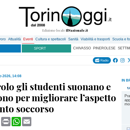
Edizione locale
IlNazionale.it
voro
Attualità
Eventi
Cultura e spettacoli
Sanità
Viabilità e trasporti
Scuola e f
CHIVASSO
PINEROLESE
SETTI
SPORT
Radio
o 2026, 14:08
IN B
olo gli studenti suonano e
v
no per migliorare l’aspetto
Pra
app
mo
onto soccorso
book
X
Print
WhatsApp
Email