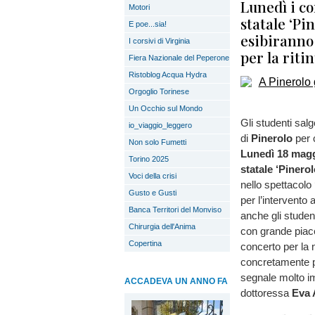
Lunedì i co
Motori
statale ‘Pin
E poe...sia!
esibiranno 
I corsivi di Virginia
per la riti
Fiera Nazionale del Peperone
Ristoblog Acqua Hydra
Orgoglio Torinese
Un Occhio sul Mondo
Gli studenti sal
io_viaggio_leggero
di
Pinerolo
per 
Non solo Fumetti
Lunedì 18 mag
Torino 2025
statale ‘Pinerolo
Voci della crisi
nello spettacolo ‘
Gusto e Gusti
per l’intervento 
Banca Territori del Monviso
anche gli studen
Chirurgia dell'Anima
con grande piacer
Copertina
concerto per la 
concretamente pe
segnale molto i
ACCADEVA UN ANNO FA
dottoressa
Eva