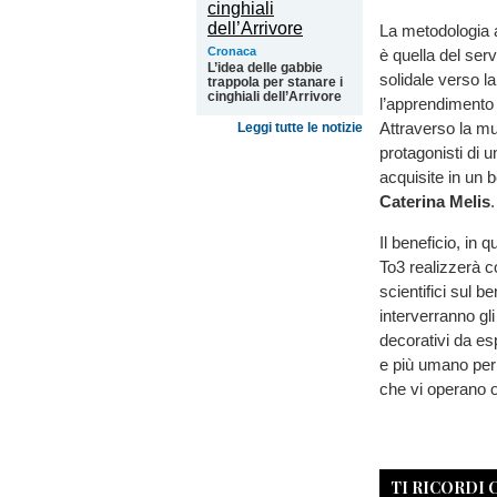
La metodologia a
Cronaca
è quella del ser
L’idea delle gabbie
solidale verso l
trappola per stanare i
cinghiali dell’Arrivore
l’apprendimento 
Attraverso la mus
Leggi tutte le notizie
protagonisti di 
acquisite in un be
Caterina Melis
.
Il beneficio, in 
To3 realizzerà c
scientifici sul b
interverranno gli
decorativi da es
e più umano per c
che vi operano 
TI RICORDI