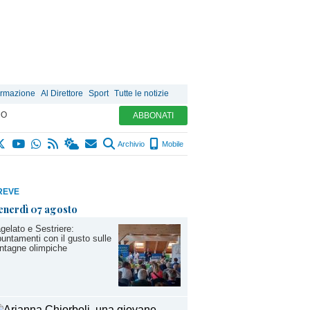
ormazione
Al Direttore
Sport
Tutte le notizie
MO
ABBONATI
Archivio
Mobile
REVE
enerdì 07 agosto
gelato e Sestriere:
untamenti con il gusto sulle
ntagne olimpiche