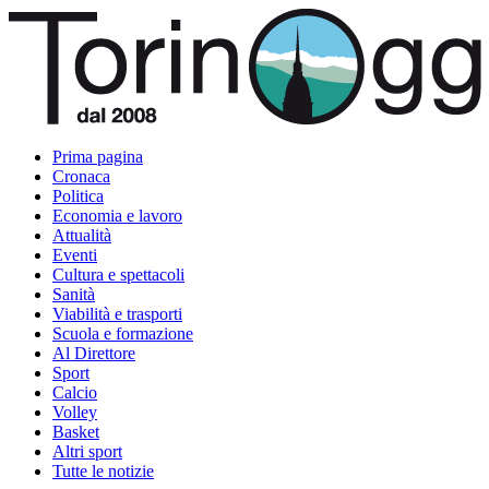
Prima pagina
Cronaca
Politica
Economia e lavoro
Attualità
Eventi
Cultura e spettacoli
Sanità
Viabilità e trasporti
Scuola e formazione
Al Direttore
Sport
Calcio
Volley
Basket
Altri sport
Tutte le notizie