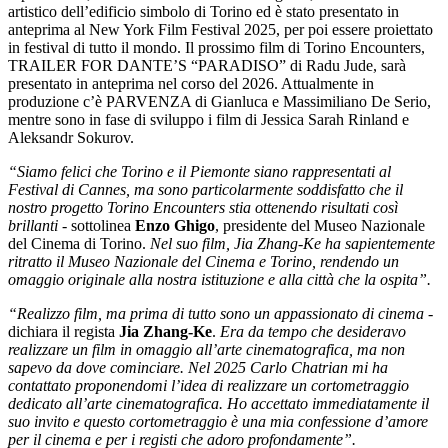
artistico dell’edificio simbolo di Torino ed è stato presentato in
anteprima al New York Film Festival 2025, per poi essere proiettato
in festival di tutto il mondo. Il prossimo film di Torino Encounters,
TRAILER FOR DANTE’S “PARADISO” di Radu Jude, sarà
presentato in anteprima nel corso del 2026. Attualmente in
produzione c’è PARVENZA di Gianluca e Massimiliano De Serio,
mentre sono in fase di sviluppo i film di Jessica Sarah Rinland e
Aleksandr Sokurov.
“Siamo felici che Torino e il Piemonte siano rappresentati al
Festival di Cannes, ma sono particolarmente soddisfatto che il
nostro progetto Torino Encounters stia ottenendo risultati così
brillanti
- sottolinea
Enzo Ghigo
, presidente del Museo Nazionale
del Cinema di Torino.
Nel suo film, Jia Zhang-Ke ha sapientemente
ritratto il Museo Nazionale del Cinema e Torino, rendendo un
omaggio originale alla nostra istituzione e alla città che la ospita”.
“Realizzo film, ma prima di tutto sono un appassionato di cinema
-
dichiara il regista
Jia Zhang-Ke
.
Era da tempo che desideravo
realizzare un film in omaggio all’arte cinematografica, ma non
sapevo da dove cominciare. Nel 2025 Carlo Chatrian mi ha
contattato proponendomi l’idea di realizzare un cortometraggio
dedicato all’arte cinematografica. Ho accettato immediatamente il
suo invito e questo cortometraggio è una mia confessione d’amore
per il cinema e per i registi che adoro profondamente”.