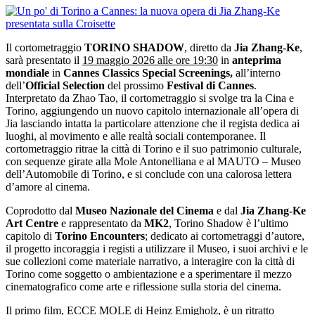
Il cortometraggio
TORINO SHADOW
, diretto da
Jia Zhang-Ke
,
sarà presentato il
19 maggio 2026 alle ore 19:30
in
anteprima
mondiale
in
Cannes Classics Special Screenings,
all’interno
dell’
Official Selection
del prossimo
Festival di Cannes
.
Interpretato da Zhao Tao, il cortometraggio si svolge tra la Cina e
Torino, aggiungendo un nuovo capitolo internazionale all’opera di
Jia lasciando intatta la particolare attenzione che il regista dedica ai
luoghi, al movimento e alle realtà sociali contemporanee. Il
cortometraggio ritrae la città di Torino e il suo patrimonio culturale,
con sequenze girate alla Mole Antonelliana e al MAUTO – Museo
dell’Automobile di Torino, e si conclude con una calorosa lettera
d’amore al cinema.
Coprodotto dal
Museo Nazionale del Cinema
e dal
Jia Zhang-Ke
Art Centre
e rappresentato da
MK2
, Torino Shadow è l’ultimo
capitolo di
Torino Encounters
; dedicato ai cortometraggi d’autore,
il progetto incoraggia i registi a utilizzare il Museo, i suoi archivi e le
sue collezioni come materiale narrativo, a interagire con la città di
Torino come soggetto o ambientazione e a sperimentare il mezzo
cinematografico come arte e riflessione sulla storia del cinema.
Il primo film, ECCE MOLE di Heinz Emigholz, è un ritratto