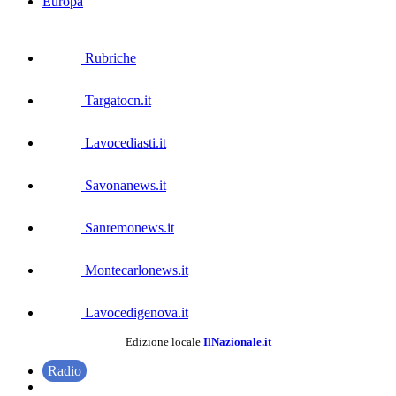
Europa
Rubriche
Targatocn.it
Lavocediasti.it
Savonanews.it
Sanremonews.it
Montecarlonews.it
Lavocedigenova.it
Edizione locale
IlNazionale.it
Radio