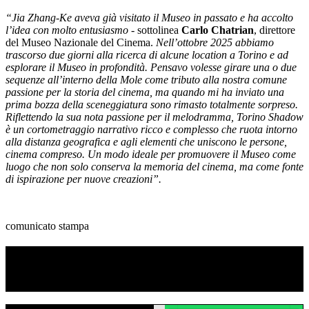
“Jia Zhang-Ke aveva già visitato il Museo in passato e ha accolto
l’idea con molto entusiasmo
- sottolinea
Carlo Chatrian
, direttore
del Museo Nazionale del Cinema.
Nell’ottobre 2025 abbiamo
trascorso due giorni alla ricerca di alcune location a Torino e ad
esplorare il Museo in profondità. Pensavo volesse girare una o due
sequenze all’interno della Mole come tributo alla nostra comune
passione per la storia del cinema, ma quando mi ha inviato una
prima bozza della sceneggiatura sono rimasto totalmente sorpreso.
Riflettendo la sua nota passione per il melodramma, Torino Shadow
è un cortometraggio narrativo ricco e complesso che ruota intorno
alla distanza geografica e agli elementi che uniscono le persone,
cinema compreso. Un modo ideale per promuovere il Museo come
luogo che non solo conserva la memoria del cinema, ma come fonte
di ispirazione per nuove creazioni”.
comunicato stampa
TI RICORDI COSA È SUCCESSO L’ANNO
SCORSO AD AGOSTO?
Ascolta il podcast con le notizie da non dimenticare