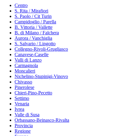
Centro
S. Rita / Mirafiori
S. Paolo / Cit Turin
Campidoglio / Parella
B. Vittoria / Vallette
B. di Milano / Falchera
Aurora / Vanchiglia
S. Salvario / Lingotto
Collegno-Rivoli-Grugliasco
Canavese-Caselle
Valli di Lanzo
Carmagnola
Moncalieri
Nichelino-Stupinigi-Vinovo
Chivasso
Pinerolese
Chieri-Pino-Pecetto
Settimo
Venaria
Ivrea
Valle di Susa
Orbassano-Beinasco-Rivalta
Provincia
Regione