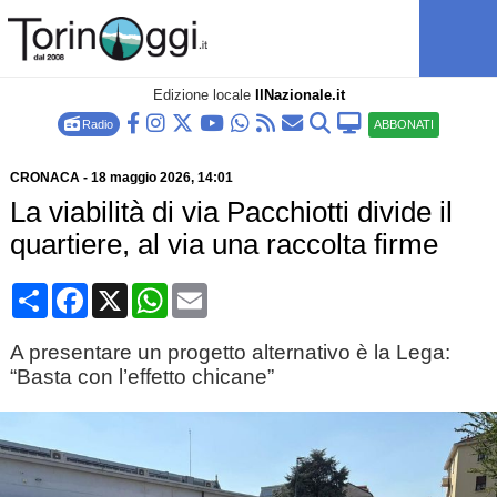
Edizione locale
IlNazionale.it
Radio
ABBONATI
CRONACA
-
18 maggio 2026
, 14:01
La viabilità di via Pacchiotti divide il
quartiere, al via una raccolta firme
Condividi
Facebook
X
WhatsApp
Email
A presentare un progetto alternativo è la Lega:
“Basta con l’effetto chicane”