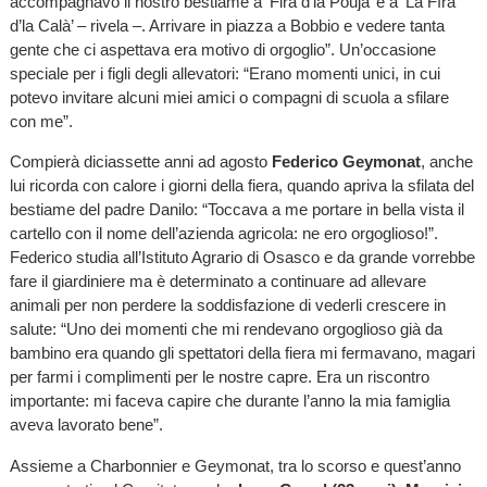
accompagnavo il nostro bestiame a ‘Fira d’la Poujà’ e a ‘La Fìra
d’la Calà’ – rivela –. Arrivare in piazza a Bobbio e vedere tanta
gente che ci aspettava era motivo di orgoglio”. Un’occasione
speciale per i figli degli allevatori: “Erano momenti unici, in cui
potevo invitare alcuni miei amici o compagni di scuola a sfilare
con me”.
Compierà diciassette anni ad agosto
Federico Geymonat
, anche
lui ricorda con calore i giorni della fiera, quando apriva la sfilata del
bestiame del padre Danilo: “Toccava a me portare in bella vista il
cartello con il nome dell’azienda agricola: ne ero orgoglioso!”.
Federico studia all’Istituto Agrario di Osasco e da grande vorrebbe
fare il giardiniere ma è determinato a continuare ad allevare
animali per non perdere la soddisfazione di vederli crescere in
salute: “Uno dei momenti che mi rendevano orgoglioso già da
bambino era quando gli spettatori della fiera mi fermavano, magari
per farmi i complimenti per le nostre capre. Era un riscontro
importante: mi faceva capire che durante l’anno la mia famiglia
aveva lavorato bene”.
Assieme a Charbonnier e Geymonat, tra lo scorso e quest’anno