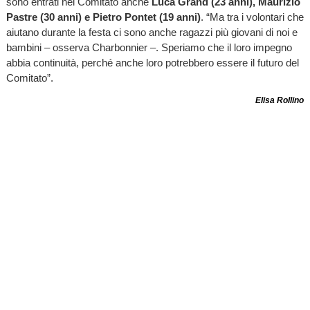
sono entrati nel Comitato anche
Luca Grand (23 anni), Maurizio
Pastre (30 anni) e Pietro Pontet (19 anni)
. “Ma tra i volontari che
aiutano durante la festa ci sono anche ragazzi più giovani di noi e
bambini – osserva Charbonnier –. Speriamo che il loro impegno
abbia continuità, perché anche loro potrebbero essere il futuro del
Comitato”.
Elisa Rollino
TI RICORDI COSA È SUCCESSO L’ANNO SCORSO
AD AGOSTO?
Ascolta il podcast con le notizie da non dimenticare