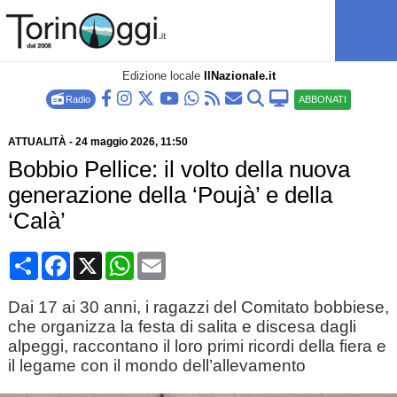
Edizione locale
IlNazionale.it
Radio
ABBONATI
ATTUALITÀ
-
24 maggio 2026
, 11:50
Bobbio Pellice: il volto della nuova
generazione della ‘Poujà’ e della
‘Calà’
Condividi
Facebook
X
WhatsApp
Email
Dai 17 ai 30 anni, i ragazzi del Comitato bobbiese,
che organizza la festa di salita e discesa dagli
alpeggi, raccontano il loro primi ricordi della fiera e
il legame con il mondo dell’allevamento