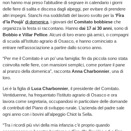
non hanno mai preso l’abitudine di segnare in calendario i giorni
delle fiere di salita e discesa dagli alpeggi, per evitare di prendere
altri impegni. Stanchi ma soddisfatti del lavoro svolto per la
‘Fîra
d’la Poujà’
di domenica
, i giovani del
Comitato bobbiese
che
organizza la festa si raccontano. Hanno
dai 17 ai 30 anni
, sono di
Bobbio e Villar Pellice
. Alcuni di loro erano già amici, o compagni
di scuola all’Istituto agrario di Osasco, e hanno cominciato a
entrare nell’associazione a partire dallo scorso anno.
“Per me il Comitato è un po’ una famiglia: fin da piccola sono stata
coinvolta nelle fiere, con mansioni semplici, come portare il pane
al pranzo della domenica”, racconta
Anna Charbonnier
, una di
loro.
Lei è la figlia di
Luca Charbonnier
, il presidente del Comitato.
Ventiduenne, ha frequentato l’Istituto agrario di Osasco e ora
lavora come segretaria, occupandosi in particolare delle domande
di contributi del Piano di sviluppo rurale. L’azienda del padre sale
ogni anno con i bovini all’alpeggio Chiot la Sella.
“Tra i ricordi più vivi della mia infanzia c’è proprio quando