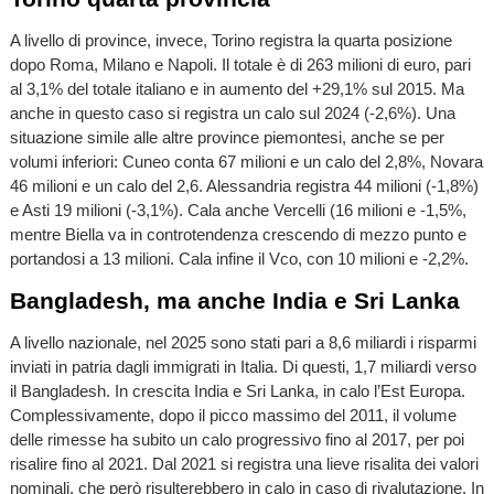
A livello di province, invece, Torino registra la quarta posizione
dopo Roma, Milano e Napoli. Il totale è di 263 milioni di euro, pari
al 3,1% del totale italiano e in aumento del +29,1% sul 2015. Ma
anche in questo caso si registra un calo sul 2024 (-2,6%). Una
situazione simile alle altre province piemontesi, anche se per
volumi inferiori: Cuneo conta 67 milioni e un calo del 2,8%, Novara
46 milioni e un calo del 2,6. Alessandria registra 44 milioni (-1,8%)
e Asti 19 milioni (-3,1%). Cala anche Vercelli (16 milioni e -1,5%,
mentre Biella va in controtendenza crescendo di mezzo punto e
portandosi a 13 milioni. Cala infine il Vco, con 10 milioni e -2,2%.
Bangladesh, ma anche India e Sri Lanka
A livello nazionale, nel 2025 sono stati pari a 8,6 miliardi i risparmi
inviati in patria dagli immigrati in Italia. Di questi, 1,7 miliardi verso
il Bangladesh. In crescita India e Sri Lanka, in calo l’Est Europa.
Complessivamente, dopo il picco massimo del 2011, il volume
delle rimesse ha subito un calo progressivo fino al 2017, per poi
risalire fino al 2021. Dal 2021 si registra una lieve risalita dei valori
nominali, che però risulterebbero in calo in caso di rivalutazione. In