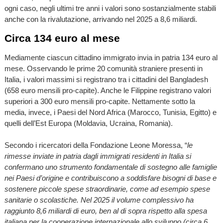
ogni caso, negli ultimi tre anni i valori sono sostanzialmente stabili
anche con la rivalutazione, arrivando nel 2025 a 8,6 miliardi.
Circa 134 euro al mese
Mediamente ciascun cittadino immigrato invia in patria 134 euro al
mese. Osservando le prime 20 comunità straniere presenti in
Italia, i valori massimi si registrano tra i cittadini del Bangladesh
(658 euro mensili pro-capite). Anche le Filippine registrano valori
superiori a 300 euro mensili pro-capite. Nettamente sotto la
media, invece, i Paesi del Nord Africa (Marocco, Tunisia, Egitto) e
quelli dell’Est Europa (Moldavia, Ucraina, Romania).
Secondo i ricercatori della Fondazione Leone Moressa, “
le
rimesse inviate in patria dagli immigrati residenti in Italia si
confermano uno strumento fondamentale di sostegno alle famiglie
nei Paesi d’origine e contribuiscono a soddisfare bisogni di base e
sostenere piccole spese straordinarie, come ad esempio spese
sanitarie o scolastiche. Nel 2025 il volume complessivo ha
raggiunto 8,6 miliardi di euro, ben al di sopra rispetto alla spesa
italiana per la cooperazione internazionale allo sviluppo (circa 6