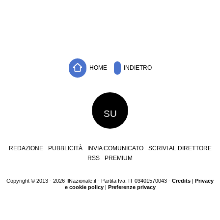
HOME
INDIETRO
SU
REDAZIONE
PUBBLICITÀ
INVIA COMUNICATO
SCRIVI AL DIRETTORE
RSS
PREMIUM
Copyright © 2013 - 2026 IlNazionale.it - Partita Iva: IT 03401570043 -
Credits
|
Privacy
e cookie policy
|
Preferenze privacy