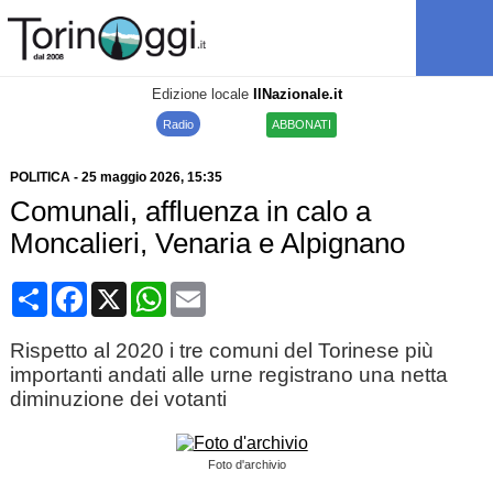
Edizione locale
IlNazionale.it
Radio
ABBONATI
POLITICA
-
25 maggio 2026
, 15:35
Comunali, affluenza in calo a
Moncalieri, Venaria e Alpignano
Condividi
Facebook
X
WhatsApp
Email
Rispetto al 2020 i tre comuni del Torinese più
importanti andati alle urne registrano una netta
diminuzione dei votanti
Foto d'archivio