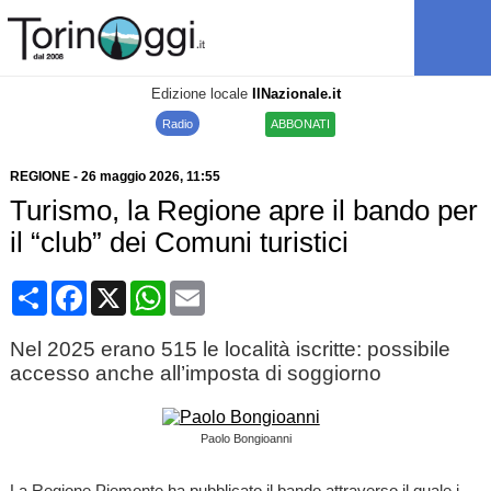
Edizione locale
IlNazionale.it
Radio
ABBONATI
REGIONE
-
26 maggio 2026
, 11:55
Turismo, la Regione apre il bando per
il “club” dei Comuni turistici
Condividi
Facebook
X
WhatsApp
Email
Nel 2025 erano 515 le località iscritte: possibile
accesso anche all’imposta di soggiorno
Paolo Bongioanni
La Regione Piemonte ha pubblicato il bando attraverso il quale i