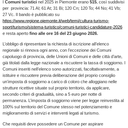
I
Comuni turistici
nel 2025 in Piemonte erano
515
, così suddivisi
per provincia: 71 Al; 61 At; 31 Bi; 120 Cn; 120 To; 44 No; 41 Vb;
27 Vc. Il bando è pubblicato su
https://www.regione.piemonte.it/web/temi/cultura-turismo-
sport/turismo/sistema-turistico/comuni-turistici-candidature-2026
e resta aperto
fino alle ore 16 del 23 giugno 2026.
L’obbligo di ripresentare la richiesta di iscrizione all’elenco
regionale si rinnova ogni anno, con l’eccezione dei Comuni
capoluogo di provincia, delle Unioni di Comuni e delle città d’arte,
già titolati dalla legge nazionale a riscuotere la tassa di soggiorno. I
Comuni inseriti nell’elenco sono autorizzati, facoltativamente, a
istituire e riscuotere previa deliberazione del proprio consiglio
un'imposta di soggiorno a carico di coloro che alloggiano nelle
strutture ricettive situate sul proprio territorio, da applicare,
secondo criteri di gradualità, sino a 5 euro per notte di
permanenza. L’imposta di soggiorno viene per legge reinvestita al
100% sul territorio del Comune stesso nel potenziamento e
miglioramento di servizi e interventi legati al turismo.
Che requisiti deve possedere un Comune per aspirare