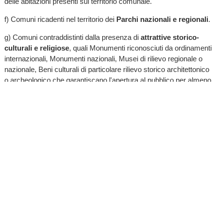
delle abitazioni presenti sul territorio comunale.
f) Comuni ricadenti nel territorio dei
Parchi nazionali e regionali
.
g) Comuni contraddistinti dalla presenza di
attrattive storico-
culturali e religiose
, quali Monumenti riconosciuti da ordinamenti
internazionali, Monumenti nazionali, Musei di rilievo regionale o
nazionale, Beni culturali di particolare rilievo storico architettonico
o archeologico che garantiscano l'apertura al pubblico per almeno
150 giornate all'anno.
h) Comuni sede di
stabilimenti termali
.
i) Comuni in cui sono presenti
attività culturali
quali mostre,
convegni, manifestazioni culturali e/o tradizionali quali fiere e
mercati, che interessino almeno sei mesi all’anno.
l) Comuni sede di
impianti sportivi o di manifestazioni sportive
di valenza nazionale e/o regionale che comportino notevole
afflusso turistico, caratterizzato dalla partecipazione di almeno
20.000 visitatori all'anno, attestata dai dati ricavati dalle biglietterie
ovvero, nel caso di libero ingresso, da dati statistici pubblici relativi