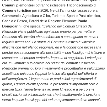
Comuni piemontesi
potranno richiedere il riconoscimento di
Comune turistico
per il 2026. Ne dà l’annuncio l’assessore al
Commercio, Agricoltura e Cibo, Turismo, Sport e Post-olimpico,
Caccia e Pesca, Parchi della Regione Piemonte
Paolo
Bongioanni
, che spiega: "
L’elenco dei Comuni turistici del
Piemonte viene pubblicato ogni anno proprio per permettere
l’accesso alle località che confermino o conseguano ex novo i
requisiti necessari. Lo status di Comune turistico è vincolato
all’iscrizione nell’elenco regionale, ed è la condizione necessaria
perché possa accedere alla possibilità – non l’obbligo - di istituire e
riscuotere sul proprio territorio l’imposta di soggiorno. I criteri per
cui un Comune può entrare nel “club” dei comuni turistici del
Piemonte premiano i loro investimenti e progettualità e valorizzano
aspetti che uniscono l’appeal turistico alla qualità dell’offerta e
dell’accoglienza, il legame con le produzioni agroalimentari di
qualità, i grandi eventi sportivi, la presenza di importanti fiere e
mercati tipici, l’appartenenza ad aree Unesco e a percorsi e
circuiti nazionali e internazionali, che è esattamente la direzione
verso la quale lo sviluppo del turismo piemontese deve andare".