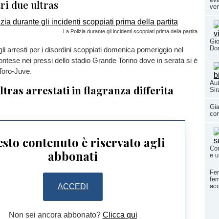
ri due ultras
ven
La Polizia durante gli incidenti scoppiati prima della partita
Gio
Don
gli arresti per i disordini scoppiati domenica pomeriggio nel
tese nei pressi dello stadio Grande Torino dove in serata si è
 Toro-Juve.
Aut
ltras arrestati in flagranza differita
Si
Gia
con
sto contenuto è riservato agli
Con
abbonati
e u
Fem
fer
acc
ACCEDI
Non sei ancora abbonato?
Clicca qui