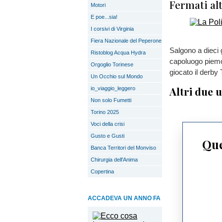
Fermati alt
Motori
E poe...sia!
I corsivi di Virginia
Fiera Nazionale del Peperone
Salgono a dieci 
Ristoblog Acqua Hydra
capoluogo piemon
Orgoglio Torinese
giocato il derby
Un Occhio sul Mondo
Altri due u
io_viaggio_leggero
Non solo Fumetti
Torino 2025
Voci della crisi
Gusto e Gusti
Que
Banca Territori del Monviso
Chirurgia dell'Anima
Copertina
ACCADEVA UN ANNO FA