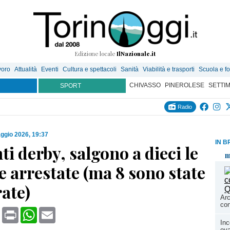
Edizione locale
IlNazionale.it
voro
Attualità
Eventi
Cultura e spettacoli
Sanità
Viabilità e trasporti
Scuola e f
CHIVASSO
PINEROLESE
SETTI
SPORT
Radio
ggio 2026, 19:37
IN B
ti derby, salgono a dieci le
m
 arrestate (ma 8 sono state
ate)
Arc
con
book
X
Print
WhatsApp
Email
Inc
eva