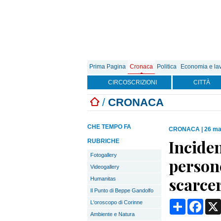
Prima Pagina
Cronaca
Politica
Economia e la
CIRCOSCRIZIONI
CITTÀ
/
CRONACA
CHE TEMPO FA
CRONACA
|
26 ma
Inciden
RUBRICHE
Fotogallery
persone
Videogallery
scarcer
Humanitas
Il Punto di Beppe Gandolfo
Condividi
Face
L'oroscopo di Corinne
Ambiente e Natura