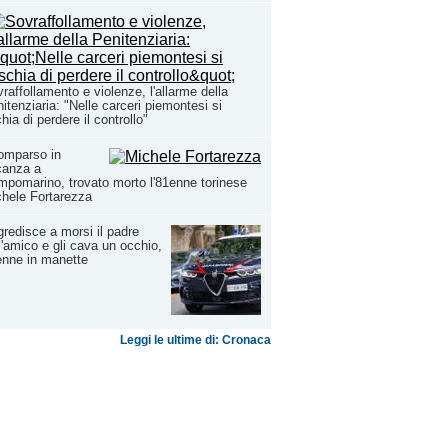
raffollamento e violenze, l'allarme della
itenziaria: "Nelle carceri piemontesi si
chia di perdere il controllo"
omparso in
canza a
pomarino, trovato morto l'81enne torinese
hele Fortarezza
redisce a morsi il padre
l'amico e gli cava un occhio,
nne in manette
Leggi le ultime di: Cronaca