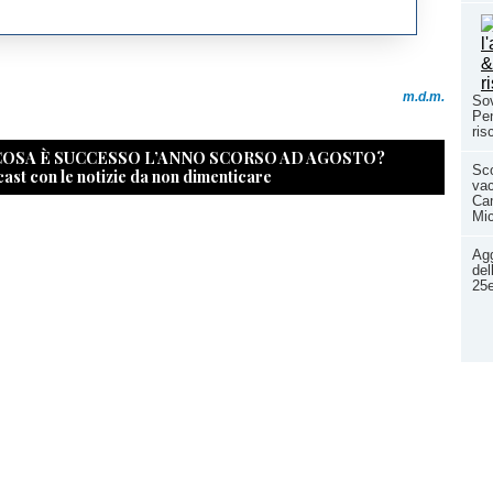
m.d.m.
Sov
Pen
ris
 COSA È SUCCESSO L’ANNO SCORSO AD AGOSTO?
Sc
cast con le notizie da non dimenticare
va
Cam
Mic
Agg
del
25e