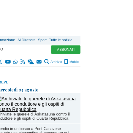
ormazione
Al Direttore
Sport
Tutte le notizie
MO
ABBONATI
Archivio
Mobile
REVE
ercoledì 05 agosto
hiviate le querele di Askatasuna contro il
duttore e gli ospiti di Quarta Repubblica
endio in un bosco a Pont Canavese:
cuate una cinquantina di persone tra cui