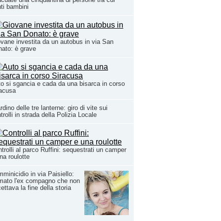
ti bambini
vane investita da un autobus in via San
ato: è grave
o si sgancia e cada da una bisarca in corso
racusa
rdino delle tre lanterne: giro di vite sui
trolli in strada della Polizia Locale
trolli al parco Ruffini: sequestrati un camper
na roulotte
minicidio in via Paisiello:
mato l'ex compagno che non
ettava la fine della storia