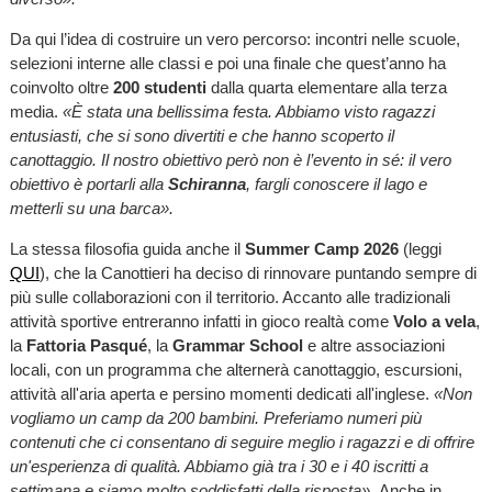
Da qui l’idea di costruire un vero percorso: incontri nelle scuole,
selezioni interne alle classi e poi una finale che quest’anno ha
coinvolto oltre
200 studenti
dalla quarta elementare alla terza
media.
«È stata una bellissima festa. Abbiamo visto ragazzi
entusiasti, che si sono divertiti e che hanno scoperto il
canottaggio. Il nostro obiettivo però non è l’evento in sé: il vero
obiettivo è portarli alla
Schiranna
, fargli conoscere il lago e
metterli su una barca».
La stessa filosofia guida anche il
Summer Camp 2026
(leggi
QUI
), che la Canottieri ha deciso di rinnovare puntando sempre di
più sulle collaborazioni con il territorio. Accanto alle tradizionali
attività sportive entreranno infatti in gioco realtà come
Volo a vela
,
la
Fattoria Pasqué
, la
Grammar School
e altre associazioni
locali, con un programma che alternerà canottaggio, escursioni,
attività all'aria aperta e persino momenti dedicati all'inglese.
«Non
vogliamo un camp da 200 bambini. Preferiamo numeri più
contenuti che ci consentano di seguire meglio i ragazzi e di offrire
un'esperienza di qualità. Abbiamo già tra i 30 e i 40 iscritti a
settimana e siamo molto soddisfatti della risposta».
Anche in