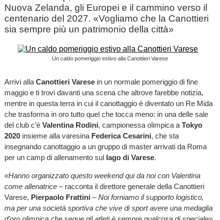
Nuova Zelanda, gli Europei e il cammino verso il
centenario del 2027. «Vogliamo che la Canottieri
sia sempre più un patrimonio della città»
Un caldo pomeriggio estivo alla Canottieri Varese
Arrivi alla
Canottieri Varese
in un normale pomeriggio di fine
maggio e ti trovi davanti una scena che altrove farebbe notizia,
mentre in questa terra in cui il canottaggio è diventato un Re Mida
che trasforma in oro tutto quel che tocca meno: in una delle sale
del club c’è
Valentina Rodini
, campionessa olimpica a
Tokyo
2020
insieme alla varesina
Federica Cesarini
, che sta
insegnando canottaggio a un gruppo di master arrivati da Roma
per un camp di allenamento sul
lago di Varese
.
«Hanno organizzato questo weekend qui da noi con Valentina
come allenatrice –
racconta il direttore generale della Canottieri
Varese,
Pierpaolo Frattini
– Noi forniamo il supporto logistico,
ma per una società sportiva che vive di sport avere una medaglia
d’oro olimpica che segue gli atleti è sempre qualcosa di speciale».