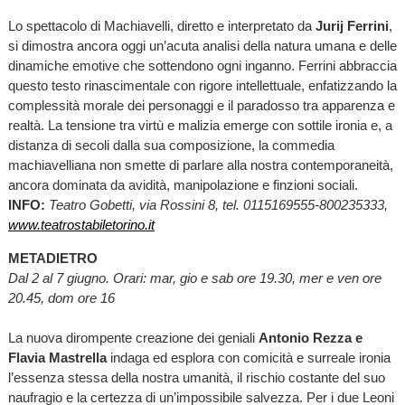
Lo spettacolo di Machiavelli, diretto e interpretato da
Jurij Ferrini
,
si dimostra ancora oggi un’acuta analisi della natura umana e delle
dinamiche emotive che sottendono ogni inganno. Ferrini abbraccia
questo testo rinascimentale con rigore intellettuale, enfatizzando la
complessità morale dei personaggi e il paradosso tra apparenza e
realtà. La tensione tra virtù e malizia emerge con sottile ironia e, a
distanza di secoli dalla sua composizione, la commedia
machiavelliana non smette di parlare alla nostra contemporaneità,
ancora dominata da avidità, manipolazione e finzioni sociali.
INFO:
Teatro Gobetti, via Rossini 8, tel. 0115169555-800235333,
www.teatrostabiletorino.it
METADIETRO
Dal 2 al 7 giugno. Orari: mar, gio e sab ore 19.30, mer e ven ore
20.45, dom ore 16
La nuova dirompente creazione dei geniali
Antonio Rezza e
Flavia Mastrella
indaga ed esplora con comicità e surreale ironia
l’essenza stessa della nostra umanità, il rischio costante del suo
naufragio e la certezza di un’impossibile salvezza. Per i due Leoni