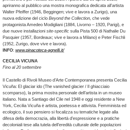
apriranno al pubblico una mostra monografica dedicata all'artista
Walter Pfeiffer (1946, Beggingen; vive e lavora a Zurigo), una
nuova edizione del ciclo
Beyond the Collection,
che vede
protagonista Amedeo Modigliani (1884, Livorno – 1920, Parigi), e
due nuove installazioni
site-specific
sulla Pista 500 di Nathalie Du
Pasquier (1957, Bordeaux; vive e lavora a Milano) e Peter Fischli
(1952, Zurigo, dove vive e lavora).
INFO
:
www.pinacoteca-agnelli.it/
CECILIA VICUNA
Fino al 20 settembre
Il Castello di Rivoli Museo d’Arte Contemporanea presenta Cecilia
Vicuña: El glaciar ido (The vanished glacier / Il ghiacciaio
scomparso), la prima mostra personale dell’artista in un museo
italiano. Nata a Santiago del Cile nel 1948 e oggi residente a New
York, Cecilia Vicuña è artista, poetessa e attivista. Femminista ed
ecologico, il suo pensiero si focalizza su tematiche legate alla
difesa della democrazia, alla libertà d’espressione e a pratiche
decoloniali tese alla tutela dell’eredità culturale delle popolazioni