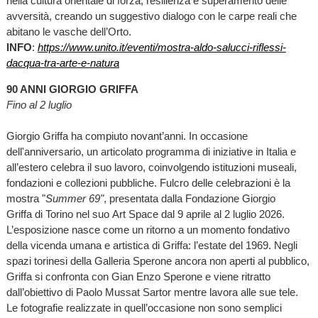
nella cultura orientale di forza, resilienza e superamento delle
avversità, creando un suggestivo dialogo con le carpe reali che
abitano le vasche dell’Orto.
INFO
:
https://www.unito.it/eventi/mostra-aldo-salucci-riflessi-
dacqua-tra-arte-e-natura
90 ANNI GIORGIO GRIFFA
Fino al 2 luglio
Giorgio Griffa ha compiuto novant’anni. In occasione
dell'anniversario, un articolato programma di iniziative in Italia e
all’estero celebra il suo lavoro, coinvolgendo istituzioni museali,
fondazioni e collezioni pubbliche. Fulcro delle celebrazioni è la
mostra "
Summer 69"
, presentata dalla Fondazione Giorgio
Griffa di Torino nel suo Art Space dal 9 aprile al 2 luglio 2026.
L’esposizione nasce come un ritorno a un momento fondativo
della vicenda umana e artistica di Griffa: l’estate del 1969. Negli
spazi torinesi della Galleria Sperone ancora non aperti al pubblico,
Griffa si confronta con Gian Enzo Sperone e viene ritratto
dall’obiettivo di Paolo Mussat Sartor mentre lavora alle sue tele.
Le fotografie realizzate in quell’occasione non sono semplici