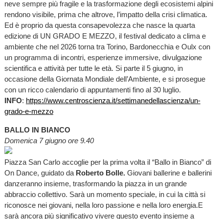
neve sempre più fragile e la trasformazione degli ecosistemi alpini
rendono visibile, prima che altrove, l’impatto della crisi climatica.
Ed è proprio da questa consapevolezza che nasce la quarta
edizione di UN GRADO E MEZZO, il festival dedicato a clima e
ambiente che nel 2026 torna tra Torino, Bardonecchia e Oulx con
un programma di incontri, esperienze immersive, divulgazione
scientifica e attività per tutte le età. Si parte il 5 giugno, in
occasione della Giornata Mondiale dell’Ambiente, e si prosegue
con un ricco calendario di appuntamenti fino al 30 luglio.
INFO
:
https://www.centroscienza.it/settimanedellascienza/un-
grado-e-mezzo
BALLO IN BIANCO
Domenica 7 giugno ore 9.40
Piazza San Carlo accoglie per la prima volta il “Ballo in Bianco” di
On Dance, guidato da
Roberto Bolle.
Giovani ballerine e ballerini
danzeranno insieme, trasformando la piazza in un grande
abbraccio collettivo. Sarà un momento speciale, in cui la città si
riconosce nei giovani, nella loro passione e nella loro energia.E
sarà ancora più significativo vivere questo evento insieme a