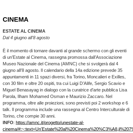
CINEMA
ESTATE AL CINEMA
Dal 4 giugno all'8 agosto
È il momento di tornare davanti al grande schermo con gli eventi
di un’Estate al Cinema, rassegna promossa dall’Associazione
Museo Nazionale del Cinema (AMNC) che si svolgerà dal 4
giugno all’8 agosto. Il calendario della 14a edizione prevede 35
appuntamenti in 11 spazi diversi, fra Torino, Moncalieri e Exilles,
con 30 film e oltre 20 ospiti, tra cui Luigi D’Alife, Sergio Scavio e
Miguel Benasayag in dialogo con la curatrice d’arte pubblica Lisa
Parola, Ilham Mohamed Osman e Maurizio Zaccaro. Nel
programma, oltre alle proiezioni, sono previsti poi 2 workshop e 6
talk. Il programma include una rassegna al Centro Interculturale di
Torino, che compie 30 anni.
INFO
:
https://amnc.it/progetto/unestate-al-
cinema/#:~:text=Un'Estate%20al%20Cinema%20%C3%A8,il%207%