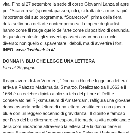
vita. Fino al 27 settembre la sede di corso Giovanni Lanza si apre
per “Scarecrow” (spaventapasseri, ndr), si tratta della mostra più
importante del suo programma, “Scarecrow”, prima della fiera
della settimana dell’arte contemporanea. Le opere degli artisti
hanno come fil rouge quello dell’arte come dispositivo di denuncia.
In questo contesto, gli spaventapasseri assumono un ruolo
diverso: non quello di spaventare i deboli, ma di avvertire i forti.
INFO
:
www.flashback.to.it/
DONNA IN BLU CHE LEGGE UNA LETTERA
Fino al 29 giugno
Il capolavoro di Jan Vermeer, “Donna in blu che legge una lettera”
arriva a Palazzo Madama dal 5 marzo. Realizzato tra il 1663 e il
1664 è un celebre dipinto a olio su tela del pittore di Delft e
conservato nel Rijksmuseum di Amsterdam, raffigura una giovane
donna assorta nella lettura di una lettera, vestita con una giacca
blu e con un leggero accenno di gravidanza. Il dipinto è famoso
per l'uso del blu oltremare ed esplora il tema della vita quotidiana e
della comunicazione attraverso la lettera che la donna tiene in
mano. Il capolavoro di Vermeer resterà a Palazzo Madama fino al