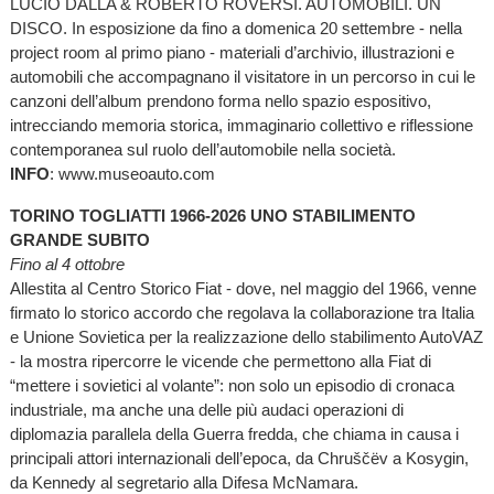
LUCIO DALLA & ROBERTO ROVERSI. AUTOMOBILI. UN
DISCO. In esposizione da fino a domenica 20 settembre - nella
project room al primo piano - materiali d’archivio, illustrazioni e
automobili che accompagnano il visitatore in un percorso in cui le
canzoni dell’album prendono forma nello spazio espositivo,
intrecciando memoria storica, immaginario collettivo e riflessione
contemporanea sul ruolo dell’automobile nella società.
INFO
: www.museoauto.com
TORINO TOGLIATTI 1966-2026 UNO STABILIMENTO
GRANDE SUBITO
Fino al 4 ottobre
Allestita al Centro Storico Fiat - dove, nel maggio del 1966, venne
firmato lo storico accordo che regolava la collaborazione tra Italia
e Unione Sovietica per la realizzazione dello stabilimento AutoVAZ
- la mostra ripercorre le vicende che permettono alla Fiat di
“mettere i sovietici al volante”: non solo un episodio di cronaca
industriale, ma anche una delle più audaci operazioni di
diplomazia parallela della Guerra fredda, che chiama in causa i
principali attori internazionali dell’epoca, da Chruščëv a Kosygin,
da Kennedy al segretario alla Difesa McNamara.