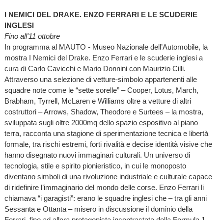
I NEMICI DEL DRAKE. ENZO FERRARI E LE SCUDERIE
INGLESI
Fino all'11 ottobre
In programma al MAUTO - Museo Nazionale dell’Automobile, la
mostra I Nemici del Drake. Enzo Ferrari e le scuderie inglesi a
cura di Carlo Cavicchi e Mario Donnini con Maurizio Cilli.
Attraverso una selezione di vetture-simbolo appartenenti alle
squadre note come le “sette sorelle” – Cooper, Lotus, March,
Brabham, Tyrrell, McLaren e Williams oltre a vetture di altri
costruttori – Arrows, Shadow, Theodore e Surtees – la mostra,
sviluppata sugli oltre 2000mq dello spazio espositivo al piano
terra, racconta una stagione di sperimentazione tecnica e libertà
formale, tra rischi estremi, forti rivalità e decise identità visive che
hanno disegnato nuovi immaginari culturali. Un universo di
tecnologia, stile e spirito pionieristico, in cui le monoposto
diventano simboli di una rivoluzione industriale e culturale capace
di ridefinire l’immaginario del mondo delle corse. Enzo Ferrari li
chiamava “i garagisti”: erano le squadre inglesi che – tra gli anni
Sessanta e Ottanta – misero in discussione il dominio della
Ferrari, fino ad allora protagonista incontrastata della Formula 1.