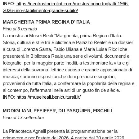
INFO
:
https://centrostoricofiat.com/mostre/torino-togliatti-1966-
2026-uno-stabilimento-grande-subito/
MARGHERITA PRIMA REGINA D'ITALIA
Fino al 6 gennaio
La mostra ai Musei Reali "Margherita, prima Regina d’Italia.
Storia, cultura e stile tra Biblioteca e Palazzo Reale" è un dossier
a cura di Lorenza Santa, Fabio Uliana e Maria Luisa Ricci che
presenterà in Biblioteca Reale una serie di volumi, documenti e
fotografie, per la maggior parte inediti, a testimoniare la vita e gli
interessi della sovrana, lettrice curiosa e grande appassionata di
musica; saranno esposti anche doni preziosi e singolari,
provenienti da tutta Italia, a confermare la popolarità della regina e,
al contempo, l’affermarsi nelle arti di un gusto fin de siècle.
INFO
:
https://museireali.beniculturali.it/
MODIGLIANI, PFEIFFER, DU PASQUIER, FISCHILI
Fino al 13 settembre
La Pinacoteca Agnelli presenta la programmazione per la
primavera e per l’estate del 2026. A partire dal 30 aprile 2026,