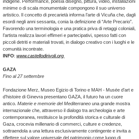
indigene. Performance, poesia disegno, pittura, video, installazioni
minime o di scala monumentale compongono il suo universo
artistico. Il concetto di precarietà informa l’arte di Vicuña che, dagli
esordi negli anni sessanta, conia la definizione di “Arte Precario”.
Favorendo una terminologia e una pratica priva di retaggi coloniali,
l’artista realizza lavori effimeri e partecipativi, spesso fatti con
piccoli detriti e materiali trovati, in dialogo creativo con i luoghi e le
comunità incontrate.
INFO
:
www.castellodirivoli.org
GAZA
Fino al 27 settembre
Fondazione Merz, Museo Egizio di Torino e MAH - Musée d’art e
d’histoire di Ginevra presentano GAZA, il futuro ha un cuore
antico.
Materie e memorie del Mediterraneo
una grande mostra
internazionale che, attraverso il dialogo tra archeologia e arte
contemporanea, restituisce la profondità storica e culturale di
Gaza, crocevia millenario di commerci, culture e credenze,
sottraendola a una lettura esclusivamente contingente e invita a
riflettere sul valore universale del patrimonio come luogo di