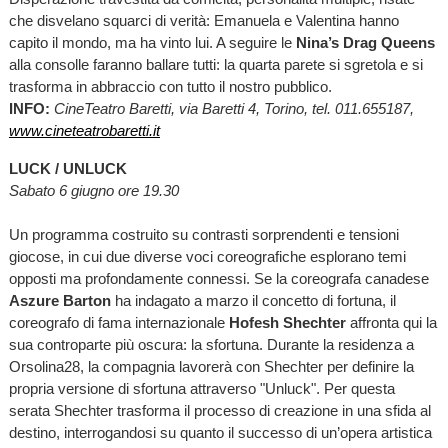
che disvelano squarci di verità: Emanuela e Valentina hanno
capito il mondo, ma ha vinto lui. A seguire le
Nina’s Drag Queens
alla consolle faranno ballare tutti: la quarta parete si sgretola e si
trasforma in abbraccio con tutto il nostro pubblico.
INFO:
CineTeatro Baretti, via Baretti 4, Torino, tel. 011.655187,
www.cineteatrobaretti.it
LUCK / UNLUCK
Sabato 6 giugno ore 19.30
Un programma costruito su contrasti sorprendenti e tensioni
giocose, in cui due diverse voci coreografiche esplorano temi
opposti ma profondamente connessi. Se la coreografa canadese
Aszure Barton
ha indagato a marzo il concetto di fortuna, il
coreografo di fama internazionale
Hofesh Shechter
affronta qui la
sua controparte più oscura: la sfortuna. Durante la residenza a
Orsolina28, la compagnia lavorerà con Shechter per definire la
propria versione di sfortuna attraverso "Unluck". Per questa
serata Shechter trasforma il processo di creazione in una sfida al
destino, interrogandosi su quanto il successo di un’opera artistica