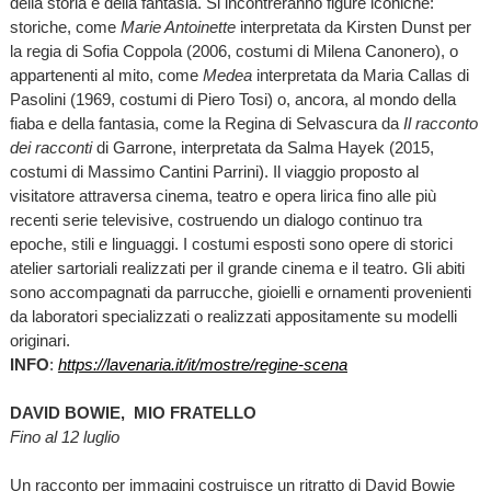
della storia e della fantasia. Si incontreranno figure iconiche:
storiche, come
Marie Antoinette
interpretata da Kirsten Dunst per
la regia di Sofia Coppola (2006, costumi di Milena Canonero), o
appartenenti al mito, come
Medea
interpretata da Maria Callas di
Pasolini (1969, costumi di Piero Tosi) o, ancora, al mondo della
fiaba e della fantasia, come la Regina di Selvascura da
Il racconto
dei racconti
di Garrone, interpretata da Salma Hayek (2015,
costumi di Massimo Cantini Parrini). Il viaggio proposto al
visitatore attraversa cinema, teatro e opera lirica fino alle più
recenti serie televisive, costruendo un dialogo continuo tra
epoche, stili e linguaggi. I costumi esposti sono opere di storici
atelier sartoriali realizzati per il grande cinema e il teatro. Gli abiti
sono accompagnati da parrucche, gioielli e ornamenti provenienti
da laboratori specializzati o realizzati appositamente su modelli
originari.
INFO
:
https://lavenaria.it/it/mostre/regine-scena
DAVID BOWIE, MIO FRATELLO
Fino al 12 luglio
Un racconto per immagini costruisce un ritratto di David Bowie