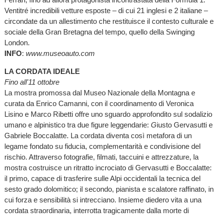
Ventitré incredibili vetture esposte – di cui 21 inglesi e 2 italiane –
circondate da un allestimento che restituisce il contesto culturale e
sociale della Gran Bretagna del tempo, quello della Swinging
London.
INFO
:
www.museoauto.com
LA CORDATA IDEALE
Fino all'11 ottobre
La mostra promossa dal Museo Nazionale della Montagna e
curata da Enrico Camanni, con il coordinamento di Veronica
Lisino e Marco Ribetti offre uno sguardo approfondito sul sodalizio
umano e alpinistico tra due figure leggendarie:
G
iusto Gervasutti e
Gabriele Boccalatte. La cordata diventa così metafora di un
legame fondato su fiducia, complementarità e condivisione del
rischio. Attraverso fotografie, filmati, taccuini e attrezzature, la
mostra costruisce un ritratto incrociato di Gervasutti e Boccalatte:
il primo, capace di trasferire sulle Alpi occidentali la tecnica del
sesto grado dolomitico; il secondo, pianista e scalatore raffinato, in
cui forza e sensibilità si intrecciano. Insieme diedero vita a una
cordata straordinaria, interrotta tragicamente dalla morte di