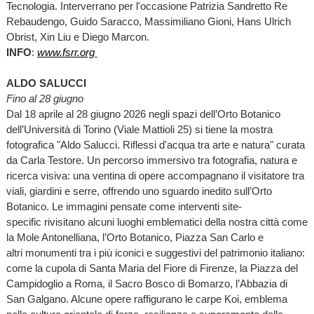
Tecnologia. Interverrano per l'occasione Patrizia Sandretto Re
Rebaudengo, Guido Saracco, Massimiliano Gioni, Hans Ulrich
Obrist, Xin Liu e Diego Marcon.
INFO
:
www.fsrr.org
ALDO SALUCCI
Fino al 28 giugno
Dal 18 aprile al 28 giugno 2026 negli spazi dell’Orto Botanico
dell’Università di Torino (Viale Mattioli 25) si tiene la mostra
fotografica "Aldo Salucci. Riflessi d'acqua tra arte e natura" curata
da Carla Testore. Un percorso immersivo tra fotografia, natura e
ricerca visiva: una ventina di opere accompagnano il visitatore tra
viali, giardini e serre, offrendo uno sguardo inedito sull’Orto
Botanico. Le immagini pensate come interventi site-
specific rivisitano alcuni luoghi emblematici della nostra città come
la Mole Antonelliana, l’Orto Botanico, Piazza San Carlo e
altri monumenti tra i più iconici e suggestivi del patrimonio italiano:
come la cupola di Santa Maria del Fiore di Firenze, la Piazza del
Campidoglio a Roma, il Sacro Bosco di Bomarzo, l’Abbazia di
San Galgano. Alcune opere raffigurano le carpe Koi, emblema