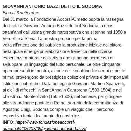
GIOVANNI ANTONIO BAZZI DETTO IL SODOMA
Fino al 6 settembre
Dal 31 marzo la Fondazione Accorsi-Ometto ospita la rassegna
dedicata a Giovanni Antonio Bazzi detto il Sodoma, a quasi
ottant’anni dall’ultima grande retrospettiva che si tenne nel 1950 a
Vercelli e a Siena. La mostra propone per la prima
volta all’attenzione del pubblico la produzione iniziale del pittore,
nella quale emerge un’elaborazione frenetica delle diverse
esperienze maturate dall’artista che gli hanno permesso di
sviluppare un linguaggio del tutto personale. Le oltre cinquanta
opere presenti in mostra, alcune delle quali inedite o mai esposte
prima, provengono da prestigiose collezioni private e da importanti
istituzioni pubbliche. Dalla bottega di Giovanni Martino Spanzotti,
ai cicli di affreschi in Sant’Anna in Camprena (1503-1504) e nel
chiostro di Monteoliveto (1505-1508), nel Senese, per giungere
alle straordinarie puntate a Roma, sorretto dalla committenza di
Agostino Chigi, Sodoma compie un viaggio che il percorso
espositivo tenta idealmente di ricostruire.
INFO
:
https://www.fondazioneaccorsi-
ometto.it/2026/03/09/giovanni-antonio-bazzi/