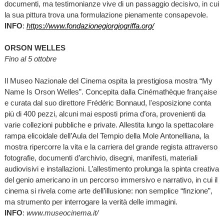
documenti, ma testimonianze vive di un passaggio decisivo, in cui
la sua pittura trova una formulazione pienamente consapevole.
INFO
:
https://www.fondazionegiorgiogriffa.org/
ORSON WELLES
Fino al 5 ottobre
Il Museo Nazionale del Cinema ospita la prestigiosa mostra “My
Name Is Orson Welles”. Concepita dalla Cinémathèque française
e curata dal suo direttore Frédéric Bonnaud, l'esposizione conta
più di 400 pezzi, alcuni mai esposti prima d’ora, provenienti da
varie collezioni pubbliche e private. Allestita lungo la spettacolare
rampa elicoidale dell’Aula del Tempio della Mole Antonelliana, la
mostra ripercorre la vita e la carriera del grande regista attraverso
fotografie, documenti d’archivio, disegni, manifesti, materiali
audiovisivi e installazioni. L’allestimento prolunga la spinta creativa
del genio americano in un percorso immersivo e narrativo, in cui il
cinema si rivela come arte dell’illusione: non semplice “finzione”,
ma strumento per interrogare la verità delle immagini.
INFO
:
www.museocinema.it/