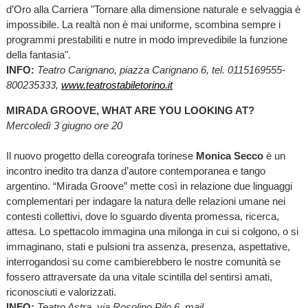
d’Oro alla Carriera "Tornare alla dimensione naturale e selvaggia è
impossibile. La realtà non è mai uniforme, scombina sempre i
programmi prestabiliti e nutre in modo imprevedibile la funzione
della fantasia".
INFO:
Teatro Carignano, piazza Carignano 6, tel. 0115169555-
800235333,
www.teatrostabiletorino.it
MIRADA GROOVE, WHAT ARE YOU LOOKING AT?
Mercoledì 3 giugno ore 20
Il nuovo progetto della coreografa torinese
Monica Secco
è un
incontro inedito tra danza d’autore contemporanea e tango
argentino. “Mirada Groove” mette così in relazione due linguaggi
complementari per indagare la natura delle relazioni umane nei
contesti collettivi, dove lo sguardo diventa promessa, ricerca,
attesa. Lo spettacolo immagina una milonga in cui si colgono, o si
immaginano, stati e pulsioni tra assenza, presenza, aspettative,
interrogandosi su come cambierebbero le nostre comunità se
fossero attraversate da una vitale scintilla del sentirsi amati,
riconosciuti e valorizzati.
INFO:
Teatro Astra, via Rosolino Pilo 6, mail