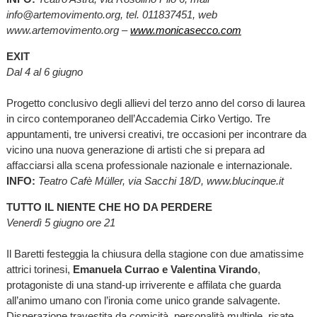
info@artemovimento.org, tel. 011837451, web
www.artemovimento.org –
www.monicasecco.com
EXIT
Dal 4 al 6 giugno
Progetto conclusivo degli allievi del terzo anno del corso di laurea
in circo contemporaneo dell’Accademia Cirko Vertigo. Tre
appuntamenti, tre universi creativi, tre occasioni per incontrare da
vicino una nuova generazione di artisti che si prepara ad
affacciarsi alla scena professionale nazionale e internazionale.
INFO:
Teatro Cafè Müller, via Sacchi 18/D, www.blucinque.it
TUTTO IL NIENTE CHE HO DA PERDERE
Venerdì 5 giugno ore 21
Il Baretti festeggia la chiusura della stagione con due amatissime
attrici torinesi,
Emanuela Currao e Valentina Virando
,
protagoniste di una stand-up irriverente e affilata che guarda
all’animo umano con l’ironia come unico grande salvagente.
Disperazione travestita da comicità, personalità multiple, risate