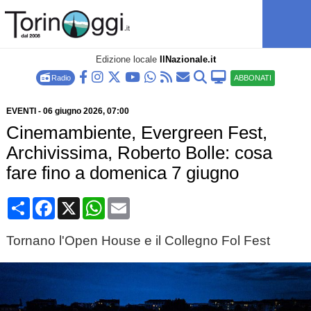
Edizione locale
IlNazionale.it
Radio
ABBONATI
EVENTI
-
06 giugno 2026
, 07:00
Cinemambiente, Evergreen Fest,
Archivissima, Roberto Bolle: cosa
fare fino a domenica 7 giugno
Condividi
Facebook
X
WhatsApp
Email
Tornano l'Open House e il Collegno Fol Fest