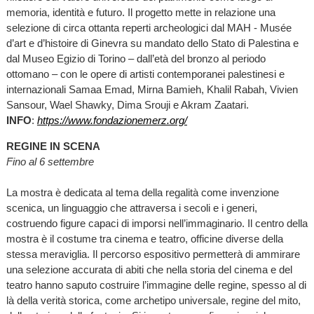
memoria, identità e futuro. Il progetto mette in relazione una
selezione di circa ottanta reperti archeologici dal MAH - Musée
d’art e d’histoire di Ginevra su mandato dello Stato di Palestina e
dal Museo Egizio di Torino – dall’età del bronzo al periodo
ottomano – con le opere di artisti contemporanei palestinesi e
internazionali Samaa Emad, Mirna Bamieh, Khalil Rabah, Vivien
Sansour, Wael Shawky, Dima Srouji e Akram Zaatari.
INFO
:
https://www.fondazionemerz.org/
REGINE IN SCENA
Fino al 6 settembre
La mostra è dedicata al tema della regalità come invenzione
scenica, un linguaggio che attraversa i secoli e i generi,
costruendo figure capaci di imporsi nell’immaginario. Il centro della
mostra è il costume tra cinema e teatro, officine diverse della
stessa meraviglia. Il percorso espositivo permetterà di ammirare
una selezione accurata di abiti che nella storia del cinema e del
teatro hanno saputo costruire l’immagine delle regine, spesso al di
là della verità storica, come archetipo universale, regine del mito,