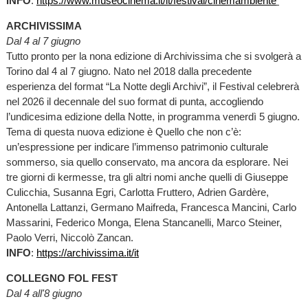
INFO
:
https://www.museocinema.it/it/festival/cinemambiente
ARCHIVISSIMA
Dal 4 al 7 giugno
Tutto pronto per la nona edizione di Archivissima che si svolgerà a
Torino dal 4 al 7 giugno. Nato nel 2018 dalla precedente
esperienza del format “La Notte degli Archivi”, il Festival celebrerà
nel 2026 il decennale del suo format di punta, accogliendo
l’undicesima edizione della Notte, in programma venerdì 5 giugno.
Tema di questa nuova edizione è Quello che non c’è:
un’espressione per indicare l’immenso patrimonio culturale
sommerso, sia quello conservato, ma ancora da esplorare. Nei
tre giorni di kermesse, tra gli altri nomi anche quelli di Giuseppe
Culicchia, Susanna Egri, Carlotta Fruttero, Adrien Gardère,
Antonella Lattanzi, Germano Maifreda, Francesca Mancini, Carlo
Massarini, Federico Monga, Elena Stancanelli, Marco Steiner,
Paolo Verri, Niccolò Zancan.
INFO
:
https://archivissima.it/it
COLLEGNO FOL FEST
Dal 4 all'8 giugno