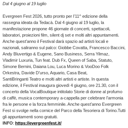
Dal 4 giugno al 19 luglio
Evergreen Fest 2026, tutto pronto per l'11^ edizione della
rassegna ideata da Tedacà. Dal 4 giugno al 19 luglio, la
manifestazione propone 46 giornate di concerti, spettacoli,
laboratori, proiezioni film, silent dj set e molti altri appuntamenti.
Anche quest’anno il Festival darà spazio ad artisti locali e
nazionali, saliranno sul palco: Giobbe Covatta, Francesco Baccini,
Andy Bluvertigo & Eugene, Sano Business, Serra Yilmaz,
Vladimir Luxuria, Tun feat. Dub Fx, Queen of Saba, Statuto,
Simone Bernini, Daiana Lou, Luca Morino & VooDoo Folk
Orkestra, Davide D’urso, Aquario, Casa Beat,
SantiBringanti Teatro e molti altri artisti e artiste. In questa
edizione, il Festival inaugura giovedì 4 giugno, ore 21.30, con il
concerto della VocalBoutique intitolato Storie di donne al profumo
di caffè, musica contemporary a-cappella per celebrare l’armonia
fra le persone e la forza femminile. Anche quest’anno Evergreen
Fest si svolge nella cornice del Parco della Tesoriera di Torino.Tutti
gli appuntamenti sono gratuiti.
INFO
:
https://evergreenfest.it/