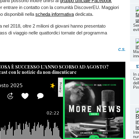
panti possono inoltre unirsi al
gruppo ufficiale Facebook
r entrare in contatto con la comunità DiscoverEU. Maggiori
o disponibili nella
scheda informativa
dedicata.
Ser
a nel 2018, oltre 2 milioni di giovani hanno presentato
evi
ss di viaggio nelle quattordici tornate del programma
C.S.
Max
inn
g
 COSA È SUCCESSO L’ANNO SCORSO AD AGOSTO?
cast con le notizie da non dimenticare
In 
Com
del
Pin
Int
num