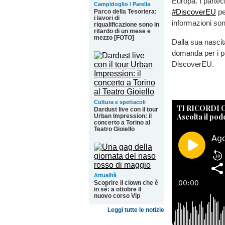
Europa. I parteci
Campidoglio / Parella
#DiscoverEU
pe
Parco della Tesoriera:
i lavori di
informazioni son
riqualificazione sono in
ritardo di un mese e
mezzo [FOTO]
Dalla sua nascit
domanda per i pa
DiscoverEU.
Cultura e spettacoli
TI RICORDI
Dardust live con il tour
Ascolta il pod
Urban Impression: il
concerto a Torino al
Teatro Gioiello
Attualità
Scoprire il clown che è
in sé: a ottobre il
nuovo corso Vip
Leggi tutte le notizie