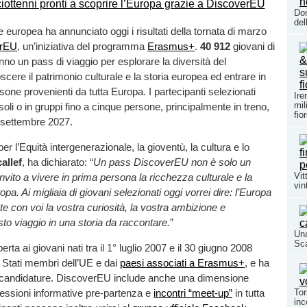
Don
del
uropea ha annunciato oggi i risultati della tornata di marzo
erEU
, un’iniziativa del programma
Erasmus+
.
40 912
giovani di
nno un pass di viaggio per esplorare la diversità del
scere il patrimonio culturale e la storia europea ed entrare in
sone provenienti da tutta Europa. I partecipanti selezionati
Ire
mil
oli o in gruppi fino a cinque persone, principalmente in treno,
fio
e settembre 2027.
r l’Equità intergenerazionale, la gioventù, la cultura e lo
allef
, ha dichiarato: “
Un pass DiscoverEU non è solo un
Vit
invito a vivere in prima persona la ricchezza culturale e la
vin
opa. Ai migliaia di giovani selezionati oggi vorrei dire: l’Europa
te con voi la vostra curiosità, la vostra ambizione e
to viaggio in una storia da raccontare.
”
Una
Sc
erta ai giovani nati tra il 1° luglio 2007 e il 30 giugno 2008
i Stati membri dell’UE e dai
paesi associati a Erasmus+
, e ha
1 candidature. DiscoverEU include anche una dimensione
Tor
essioni informative pre-partenza e
incontri “meet-up”
in tutta
inc