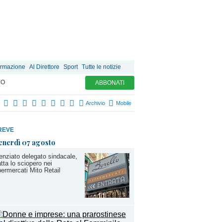
ormazione
Al Direttore
Sport
Tutte le notizie
MO
ABBONATI
Archivio
Mobile
REVE
enerdì 07 agosto
enziato delegato sindacale,
tta lo sciopero nei
ermercati Mito Retail