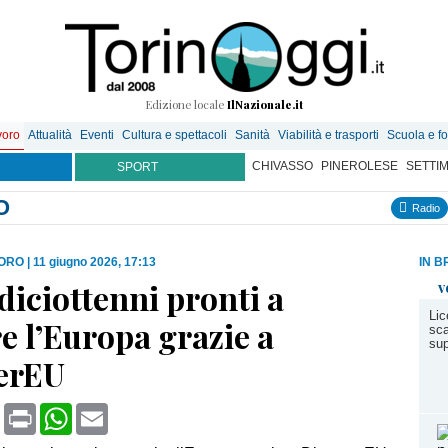
Edizione locale
IlNazionale.it
voro
Attualità
Eventi
Cultura e spettacoli
Sanità
Viabilità e trasporti
Scuola e f
CHIVASSO
PINEROLESE
SETTI
SPORT
O
Radio
VORO
|
11 giugno 2026, 17:13
IN B
diciottenni pronti a
v
Lic
e l’Europa grazie a
sca
sup
erEU
book
X
Print
WhatsApp
Email