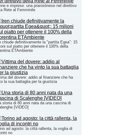
ne e imprese: una prarostinese nel direttivo
la Rete al Femminile
n chiude definitivamente la "partita Egea": 15
ioni sul piatto per ottenere il 100% della
rentina ETAmbiente
tima del dovere: addio al finanziere che ha
to la sua battaglia per la giustizia
 storia di 80 anni nata da una cascina di
alenghe [VIDEO]
ino ad agosto: la città rallenta, la voglia di
ontri no