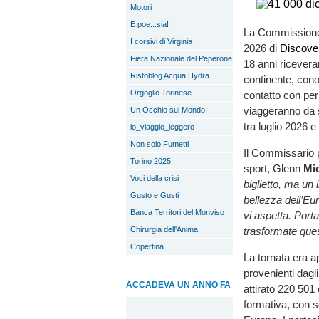
Motori
E poe...sia!
La Commissione e
I corsivi di Virginia
2026 di
Discov
Fiera Nazionale del Peperone
18 anni ricevera
Ristoblog Acqua Hydra
continente, cono
Orgoglio Torinese
contatto con per
viaggeranno da s
Un Occhio sul Mondo
tra luglio 2026 
io_viaggio_leggero
Non solo Fumetti
Il Commissario pe
Torino 2025
sport, Glenn
Mic
Voci della crisi
biglietto, ma un 
Gusto e Gusti
bellezza dell’Eur
Banca Territori del Monviso
vi aspetta. Porta
Chirurgia dell'Anima
trasformate ques
Copertina
La tornata era ap
provenienti dagl
ACCADEVA UN ANNO FA
attirato 220 50
formativa, con s