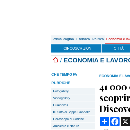
Prima Pagina
Cronaca
Politica
Economia e la
CIRCOSCRIZIONI
CITTÀ
/
ECONOMIA E LAVOR
CHE TEMPO FA
ECONOMIA E LA
41 000 
RUBRICHE
Fotogallery
scoprir
Videogallery
Discov
Humanitas
Il Punto di Beppe Gandolfo
Condividi
Face
L'oroscopo di Corinne
Ambiente e Natura