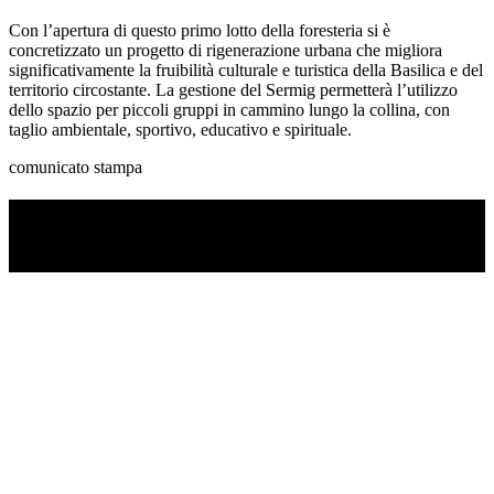
Con l’apertura di questo primo lotto della foresteria si è
concretizzato un progetto di rigenerazione urbana che migliora
significativamente la fruibilità culturale e turistica della Basilica e del
territorio circostante. La gestione del Sermig permetterà l’utilizzo
dello spazio per piccoli gruppi in cammino lungo la collina, con
taglio ambientale, sportivo, educativo e spirituale.
comunicato stampa
TI RICORDI COSA È SUCCESSO L’ANNO
SCORSO AD AGOSTO?
Ascolta il podcast con le notizie da non dimenticare