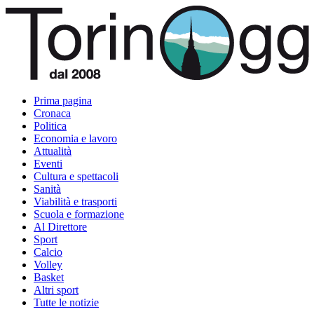
Prima pagina
Cronaca
Politica
Economia e lavoro
Attualità
Eventi
Cultura e spettacoli
Sanità
Viabilità e trasporti
Scuola e formazione
Al Direttore
Sport
Calcio
Volley
Basket
Altri sport
Tutte le notizie