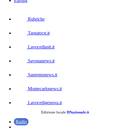
Europa
Rubriche
Targatocn.it
Lavocediasti.it
Savonanews.it
Sanremonews.it
Montecarlonews.it
Lavocedigenova.it
Edizione locale
IlNazionale.it
Radio