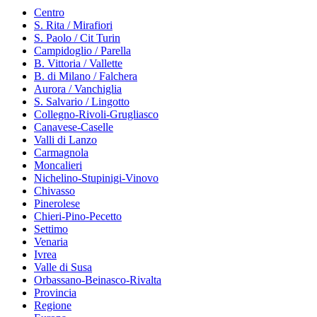
Centro
S. Rita / Mirafiori
S. Paolo / Cit Turin
Campidoglio / Parella
B. Vittoria / Vallette
B. di Milano / Falchera
Aurora / Vanchiglia
S. Salvario / Lingotto
Collegno-Rivoli-Grugliasco
Canavese-Caselle
Valli di Lanzo
Carmagnola
Moncalieri
Nichelino-Stupinigi-Vinovo
Chivasso
Pinerolese
Chieri-Pino-Pecetto
Settimo
Venaria
Ivrea
Valle di Susa
Orbassano-Beinasco-Rivalta
Provincia
Regione