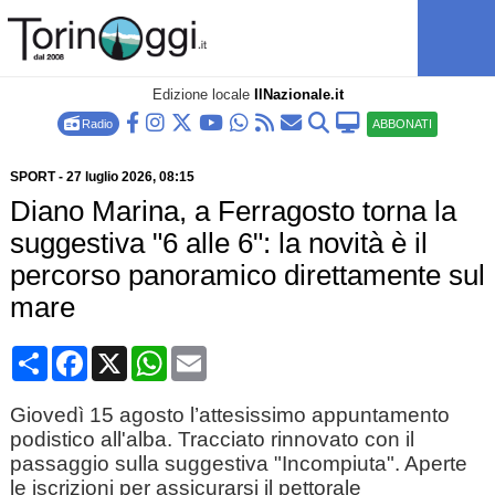
Edizione locale
IlNazionale.it
Radio
ABBONATI
SPORT
-
27 luglio 2026
, 08:15
Diano Marina, a Ferragosto torna la
suggestiva "6 alle 6": la novità è il
percorso panoramico direttamente sul
mare
Condividi
Facebook
X
WhatsApp
Email
Giovedì 15 agosto l’attesissimo appuntamento
podistico all'alba. Tracciato rinnovato con il
passaggio sulla suggestiva "Incompiuta". Aperte
le iscrizioni per assicurarsi il pettorale