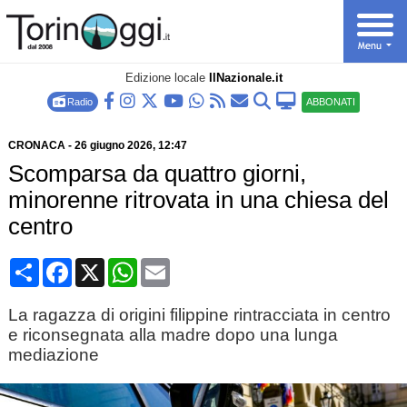
Edizione locale
IlNazionale.it
Radio
ABBONATI
CRONACA
-
26 giugno 2026
, 12:47
Scomparsa da quattro giorni,
minorenne ritrovata in una chiesa del
centro
Condividi
Facebook
X
WhatsApp
Email
La ragazza di origini filippine rintracciata in centro
e riconsegnata alla madre dopo una lunga
mediazione