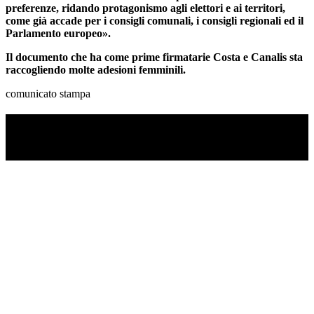
preferenze, ridando protagonismo agli elettori e ai territori,
come già accade per i consigli comunali, i consigli regionali ed il
Parlamento europeo».
Il documento che ha come prime firmatarie Costa e Canalis sta
raccogliendo molte adesioni femminili.
comunicato stampa
TI RICORDI COSA È SUCCESSO L’ANNO
SCORSO AD AGOSTO?
Ascolta il podcast con le notizie da non dimenticare