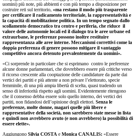
uomini) più note, più abbienti e con più tempo a disposizione per
costruire reti sul territorio,
«ma restano il modo più trasparente
per certificare il radicamento territoriale, la rappresentatività e
la capacità di mobilitazione politica. In un tempo segnato dallo
scollamento democratico tra centro e periferia, che riduce il
valore delle autonomie locali ed il dialogo tra le aree urbane ed
extraurbane, le preferenze possono inoltre restituire
rappresentanza alle aree interne. Meccanismi correttivi come la
doppia preferenza di genere possono mitigare il vantaggio
competitivo ancora detenuto prevalentemente da uomini».
«Ci sorprende in particolare che si esprimano contro le preferenze
alcune donne parlamentari, che dovrebbero essere più critiche verso
il ricorso crescente alla cooptazione delle candidature da parte dai
vertici dei partiti e più attente a non privare l’elettorato, specie
femminile, di una più ampia libertà di scelta, quasi tradendo un
senso di inferiorità rispetto agli uomini. Evidentemente ritengono
che il consenso debba essere solo quello interno, dei vertici dei
partiti, non fidandosi dell’opinione degli elettori.
Senza le
preferenze, molte donne, magari quelle più libere e
rappresentative della società, non sarebbero state messe in lista
e quindi non avrebbero avuto (e non avrebbero) la possibilità di
essere elette».
Aggiungono
Silvia COSTA
e
Monica CANALIS:
«Essere