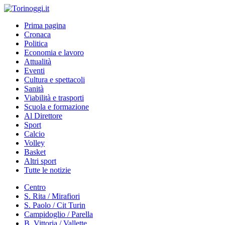
Prima pagina
Cronaca
Politica
Economia e lavoro
Attualità
Eventi
Cultura e spettacoli
Sanità
Viabilità e trasporti
Scuola e formazione
Al Direttore
Sport
Calcio
Volley
Basket
Altri sport
Tutte le notizie
Centro
S. Rita / Mirafiori
S. Paolo / Cit Turin
Campidoglio / Parella
B. Vittoria / Vallette