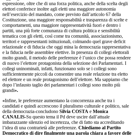
espressione, oltre che di una forza politica, anche della scelta degli
elettori conferisce inoltre agli eletti una maggiore autonomia
nell’esercizio del mandato, come previsto dall’articolo 67 della
Costituzione, una maggiore responsabilità e trasparenza di scelte e
comportamenti, una maggiore rappresentatività fuori e dentro i
partiti, una più forte comunanza di cultura politica e sensibilità
tematica con gli eletti, così come tra comunità, associazionismo,
territori e rappresentanti istituzionali, colmando quel grave deficit
relazionale e di fiducia che oggi mina la democrazia rappresentativa
e la fiducia nelle assemblee elettive. In presenza di collegi elettorali
molto grandi, il metodo delle preferenze è l’unico che possa rendere
di nuovo l’elettore protagonista della selezione dei Parlamentari. I
collegi uninominali, infatti, funzionano solo se i collegi sono
sufficientemente piccoli da consentire una reale relazione tra eletto
ed elettore e un reale protagonismo dell’elettore. Ma sappiamo che
dopo l’infausto taglio dei parlamentari i collegi sono molto più
grandi
».
«
Infine, le preferenze aumentano la concorrenza anche tra i
candidati e quindi accrescono il pluralismo culturale e politico, sale
della democrazia-concludono
Silvia COSTA
e
Monica
CANALIS-
Su questo tema il Pd deve uscire dall’attuale
imbarazzante silenzio ed incertezza, che di fatto sta accreditando
l’idea di una contrarietà alle preferenze.
Chiediamo al Partito
Democratico di dire finalmente una parola chiara a favore delle