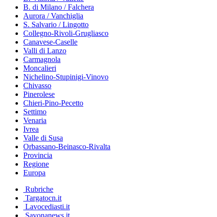
B. di Milano / Falchera
Aurora / Vanchiglia
S. Salvario / Lingotto
Collegno-Rivoli-Grugliasco
Canavese-Caselle
Valli di Lanzo
Carmagnola
Moncalieri
Nichelino-Stupinigi-Vinovo
Chivasso
Pinerolese
Chieri-Pino-Pecetto
Settimo
Venaria
Ivrea
Valle di Susa
Orbassano-Beinasco-Rivalta
Provincia
Regione
Europa
Rubriche
Targatocn.it
Lavocediasti.it
Savonanews.it