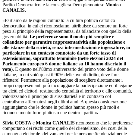
Partito Democratico, e la consigliera Dem piemontese
Monica
CANALIS.
«Partiamo dalle ragioni culturali: la cultura politica cattolico
democratica, in cui ci riconosciamo, attribuisce da sempre un forte
peso al principio della rappresentanza, da bilanciare con quello della
governabilità.
Le preferenze sono il modo più semplice e
collaudato per garantire rappresentatività alla popolazione e
alle istanze della società, senza intermediazioni e ingessature, in
particolare in un contesto connotato da un forte tasso di
astensionismo, soprattutto femminile (nelle elezioni 2024 del
Parlamento europeo 6 donne italiane su 10 hanno disertato il
voto).
E questo nell’80mo anniversario del primo voto delle donne
italiane, in cui votò quasi il 90% delle aventi diritto, deve farci
riflettere! Permettere alla popolazione di scegliere direttamente i
propri rappresentanti può incoraggiare la partecipazione ed il legame
tra eletti ed elettori, restituendo centralità al territorio e alle comunità,
valorizzando il principio di sussidiarietà e in contrasto col
centralismo affermatosi negli ultimi anni. A questa considerazione
aggiungiamo che le donne in politica hanno spesso più ruoli e
riconoscimento fuori piuttosto che dentro i partiti
».
Silvia COSTA
e
Monica CANALIS
riconoscono che le preferenze
comportano dei rischi come quello del clientelismo, dei costi della
campagna elettorale, dei vantaggi per le persone (tendenzialmente