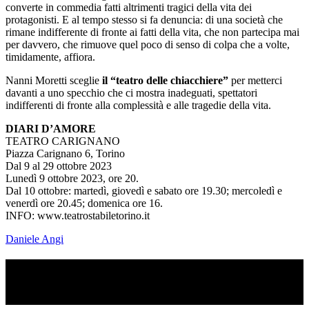
converte in commedia fatti altrimenti tragici della vita dei
protagonisti. E al tempo stesso si fa denuncia: di una società che
rimane indifferente di fronte ai fatti della vita, che non partecipa mai
per davvero, che rimuove quel poco di senso di colpa che a volte,
timidamente, affiora.
Nanni Moretti sceglie
il “teatro delle chiacchiere”
per metterci
davanti a uno specchio che ci mostra inadeguati, spettatori
indifferenti di fronte alla complessità e alle tragedie della vita.
DIARI D’AMORE
TEATRO CARIGNANO
Piazza Carignano 6, Torino
Dal 9 al 29 ottobre 2023
Lunedì 9 ottobre 2023, ore 20.
Dal 10 ottobre: martedì, giovedì e sabato ore 19.30; mercoledì e
venerdì ore 20.45; domenica ore 16.
INFO: www.teatrostabiletorino.it
Daniele Angi
TI RICORDI COSA È SUCCESSO L’ANNO
SCORSO AD AGOSTO?
Ascolta il podcast con le notizie da non dimenticare