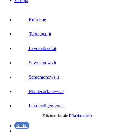
Europa
Rubriche
Targatocn.it
Lavocediasti.it
Savonanews.it
Sanremonews.it
Montecarlonews.it
Lavocedigenova.it
Edizione locale
IlNazionale.it
Radio