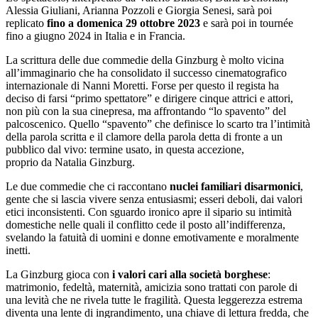
Alessia Giuliani, Arianna Pozzoli e Giorgia Senesi, sarà poi
replicato
fino a domenica 29 ottobre 2023
e sarà poi in tournée
fino a giugno 2024 in Italia e in Francia.
La scrittura delle due commedie della Ginzburg è molto vicina
all’immaginario che ha consolidato il successo cinematografico
internazionale di Nanni Moretti. Forse per questo il regista ha
deciso di farsi “primo spettatore” e dirigere cinque attrici e attori,
non più con la sua cinepresa, ma affrontando “lo spavento” del
palcoscenico. Quello “spavento” che definisce lo scarto tra l’intimità
della parola scritta e il clamore della parola detta di fronte a un
pubblico dal vivo: termine usato, in questa accezione,
proprio da Natalia Ginzburg.
Le due commedie che ci raccontano
nuclei familiari disarmonici
,
gente che si lascia vivere senza entusiasmi; esseri deboli, dai valori
etici inconsistenti. Con sguardo ironico apre il sipario su intimità
domestiche nelle quali il conflitto cede il posto all’indifferenza,
svelando la fatuità di uomini e donne emotivamente e moralmente
inetti.
La Ginzburg gioca con
i valori cari alla società borghese
:
matrimonio, fedeltà, maternità, amicizia sono trattati con parole di
una levità che ne rivela tutte le fragilità. Questa leggerezza estrema
diventa una lente di ingrandimento, una chiave di lettura fredda, che