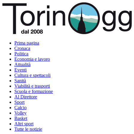
Prima pagina
Cronaca
Politica
Economia e lavoro
Attualità
Eventi
Cultura e spettacoli
Sanità
Viabilità e trasporti
Scuola e formazione
Al Direttore
Sport
Calcio
Volley
Basket
Altri sport
Tutte le notizie