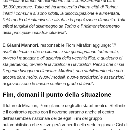
centinaia di fabbriche nell’indotto con il licenziamento di oltre
35.000 persone. Tutto ciò ha impoverito l’intera città di Torino:
infatti i consumi si sono ridotti, la disoccupazione è aumentata,
l’età media dei cittadini si è alzata e la popolazione diminuita. Tutti
effetti tangibili del disimpegno da Torino e il ridimensionamento
della principale industria cittadina
".
E
Gianni Mannori
, responsabile Fiom Mirafiori aggiunge: "
Il
risultato finale è che qualcuno ci sta guadagnando fortemente,
ovvero i manager e gli azionisti della vecchia Fiat, e qualcuno ci
sta perdendo, ovvero le lavoratrici e i lavoratori. Penso che ci sia
l’urgente bisogno di rilanciare Mirafiori, uno stabilimento che può
ancora dare molto. Nuovi modelli, nuove produzioni e assunzioni
di giovani sono le uniche ricette in grado di farlo
".
Fim, domani il punto della situazione
Il futuro di Mirafiori, Pomigliano e degli altri stabilimenti di Stellantis
e il confronto aperto con il governo saranno anche al centro
dell’assemblea nazionale dei delegati
Fim
del gruppo
automobilistico che si svolgerà venerdì nella sede regionale Cisl di