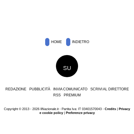
HOME
INDIETRO
SU
REDAZIONE
PUBBLICITÀ
INVIA COMUNICATO
SCRIVI AL DIRETTORE
RSS
PREMIUM
Copyright © 2013 - 2026 IlNazionale.it - Partita Iva: IT 03401570043 -
Credits
|
Privacy
e cookie policy
|
Preferenze privacy