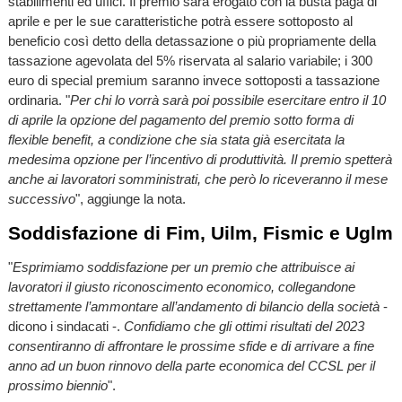
stabilimenti ed uffici. Il premio sarà erogato con la busta paga di
aprile e per le sue caratteristiche potrà essere sottoposto al
beneficio così detto della detassazione o più propriamente della
tassazione agevolata del 5% riservata al salario variabile; i 300
euro di special premium saranno invece sottoposti a tassazione
ordinaria. "
Per chi lo vorrà sarà poi possibile esercitare entro il 10
di aprile la opzione del pagamento del premio sotto forma di
flexible benefit, a condizione che sia stata già esercitata la
medesima opzione per l’incentivo di produttività. Il premio spetterà
anche ai lavoratori somministrati, che però lo riceveranno il mese
successivo
", aggiunge la nota.
Soddisfazione di Fim, Uilm, Fismic e Uglm
"
Esprimiamo soddisfazione per un premio che attribuisce ai
lavoratori il giusto riconoscimento economico, collegandone
strettamente l’ammontare all’andamento di bilancio della società
-
dicono i sindacati -.
Confidiamo che gli ottimi risultati del 2023
consentiranno di affrontare le prossime sfide e di arrivare a fine
anno ad un buon rinnovo della parte economica del CCSL per il
prossimo biennio
".