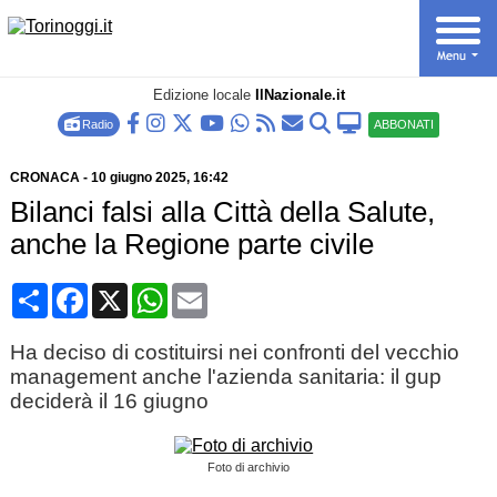
Edizione locale
IlNazionale.it
Radio
ABBONATI
CRONACA
-
10 giugno 2025
, 16:42
Bilanci falsi alla Città della Salute,
anche la Regione parte civile
Condividi
Facebook
X
WhatsApp
Email
Ha deciso di costituirsi nei confronti del vecchio
management anche l'azienda sanitaria: il gup
deciderà il 16 giugno
Foto di archivio