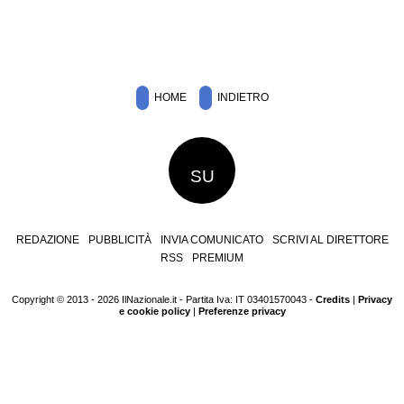
HOME
INDIETRO
SU
REDAZIONE
PUBBLICITÀ
INVIA COMUNICATO
SCRIVI AL DIRETTORE
RSS
PREMIUM
Copyright © 2013 - 2026 IlNazionale.it - Partita Iva: IT 03401570043 -
Credits
|
Privacy
e cookie policy
|
Preferenze privacy