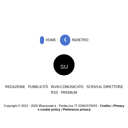
HOME
INDIETRO
SU
REDAZIONE
PUBBLICITÀ
INVIA COMUNICATO
SCRIVI AL DIRETTORE
RSS
PREMIUM
Copyright © 2013 - 2026 IlNazionale.it - Partita Iva: IT 03401570043 -
Credits
|
Privacy
e cookie policy
|
Preferenze privacy