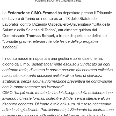
Polemica tra Cimo e Città della salute
La
Federazione CIMO-Fesmed
ha depositato presso il Tribunale
del Lavoro di Torino un ricorso ex art. 28 dello Statuto dei
Lavoratori contro l’Azienda Ospedaliero-Universitaria "Città della
Salute e della Scienza di Torino", attualmente guidata dal
Commissario
Thomas Schael,
a fronte di quelle che definisce
"
condotte gravi e reiterate ritenute lesive delle prerogative
sindacali
".
Il ricorso nasce in risposta a una gestione aziendale che ha,
dicono da Cimo, "
sistematicamente escluso il Sindacato da ogni
confronto reale, disatteso le norme previste dal contratto collettivo
nazionale e assunto decisioni unilaterali su temi di rilevanza
strategica, senza alcuna informazione preventiva né condivisione
con le rappresentanze dei lavoratori
".
CIMO "
ha più volte tentato la via del dialogo e della collaborazione,
inviando richieste formali, solleciti e diffide, senza ottenere alcun
riscontro concreto. Di fronte a tale chiusura, si è reso necessario
adire le vie giudiziarie. Parallelamente, il Sindacato ha inoltrato una
formale segnalazione all’Ispettorato del Lavoro, evidenziando