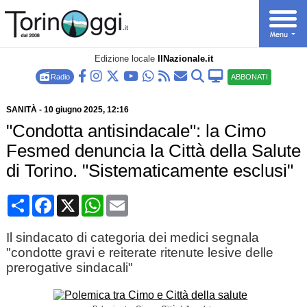
Edizione locale
IlNazionale.it
Radio
ABBONATI
SANITÀ
-
10 giugno 2025
, 12:16
"Condotta antisindacale": la Cimo
Fesmed denuncia la Città della Salute
di Torino. "Sistematicamente esclusi"
Condividi
Facebook
X
WhatsApp
Email
Il sindacato di categoria dei medici segnala
"condotte gravi e reiterate ritenute lesive delle
prerogative sindacali"