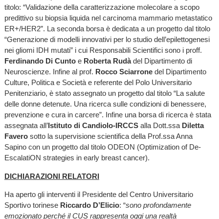
titolo: “Validazione della caratterizzazione molecolare a scopo
predittivo su biopsia liquida nel carcinoma mammario metastatico
ER+/HER2”. La seconda borsa è dedicata a un progetto dal titolo
“Generazione di modelli innovativi per lo studio dell’epilettogenesi
nei gliomi IDH mutati” i cui Responsabili Scientifici sono i proff.
Ferdinando Di Cunto
e
Roberta Rudà
del Dipartimento di
Neuroscienze. Infine al prof.
Rocco Sciarrone
del Dipartimento
Culture, Politica e Società e referente del Polo Universitario
Penitenziario, è stato assegnato un progetto dal titolo “La salute
delle donne detenute. Una ricerca sulle condizioni di benessere,
prevenzione e cura in carcere”. Infine una borsa di ricerca è stata
assegnata all’
Istituto di Candiolo-IRCCS
alla Dott.ssa
Diletta
Favero
sotto la supervisione scientifica della Prof.ssa Anna
Sapino con un progetto dal titolo ODEON (Optimization of De-
EscalatiON strategies in early breast cancer).
DICHIARAZIONI RELATORI
Ha aperto gli interventi il Presidente del Centro Universitario
Sportivo torinese
Riccardo D’Elicio
: “
sono profondamente
emozionato perché il CUS rappresenta oggi una realtà