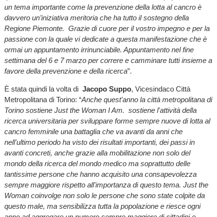
un tema importante come la prevenzione della lotta al cancro è
davvero un’iniziativa meritoria che ha tutto il sostegno della
Regione Piemonte. Grazie di cuore per il vostro impegno e per la
passione con la quale vi dedicate a questa manifestazione che è
ormai un appuntamento irrinunciabile. Appuntamento nel fine
settimana del 6 e 7 marzo per correre e camminare tutti insieme a
favore della prevenzione e della ricerca
”.
È stata quindi la volta di
Jacopo Suppo
, Vicesindaco Città
Metropolitana di Torino: “
Anche quest'anno la città metropolitana di
Torino sostiene Just the Woman I Am. sostiene l'attività della
ricerca universitaria per sviluppare forme sempre nuove di lotta al
cancro femminile una battaglia che va avanti da anni che
nell'ultimo periodo ha visto dei risultati importanti, dei passi in
avanti concreti, anche grazie alla mobilitazione non solo del
mondo della ricerca del mondo medico ma soprattutto delle
tantissime persone che hanno acquisito una consapevolezza
sempre maggiore rispetto all'importanza di questo tema. Just the
Woman coinvolge non solo le persone che sono state colpite da
questo male, ma sensibilizza tutta la popolazione e riesce ogni
anno ad aggregare un numero sempre maggiore di cittadini e