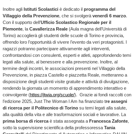
Inoltre agli
Istituti Scolastici
è dedicato il
programma del
Villaggio della Prevenzione
, che si svolgerà
venerdì 6 marzo
.
Con il supporto dell’
Ufficio Scolastico Regionale per il
Piemonte
, la
Cavallerizza Reale
(Aula magna dell’Università di
Torino) accoglierà gli studenti delle scuole di Torino e provincia,
offrendo loro l’opportunità di vivere l’evento da veri protagonisti. I
ragazzi potranno partecipare attivamente agli interventi,
confrontandosi con consulenti, esperti e atleti, approfondendo temi
legati alla salute, al benessere e alla prevenzione. Inoltre, al
termine degli incontri, le associazioni presenti nel Villaggio della
Prevenzione, in piazza Castello e piazzetta Reale, metteranno a
disposizione degli studenti visite gratuite e attività di divulgazione,
rendendo la giornata un momento di apprendimento interattivo e
coinvolgente (
https://jtwia.org/scuole/
). Grazie ai fondi raccolti con
l’edizione 2025, Just The Woman I Am ha finanziato t
re assegni
di ricerca per il Politecnico di Torino
su temi legati alla salute,
alla qualità della vita e alle trasformazioni sociali e lavorative. La
prima borsa di ricerca
è stata assegnata a
Francesca Zafonte
,
sotto la supervisione scientifica della professoressa
Tania