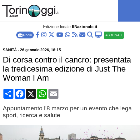
Edizione locale
IlNazionale.it
Radio
ABBONATI
SANITÀ
-
26 gennaio 2026
, 18:15
Di corsa contro il cancro: presentata
la tredicesima edizione di Just The
Woman I Am
Condividi
Facebook
X
WhatsApp
Email
Appuntamento l'8 marzo per un evento che lega
sport, ricerca e salute