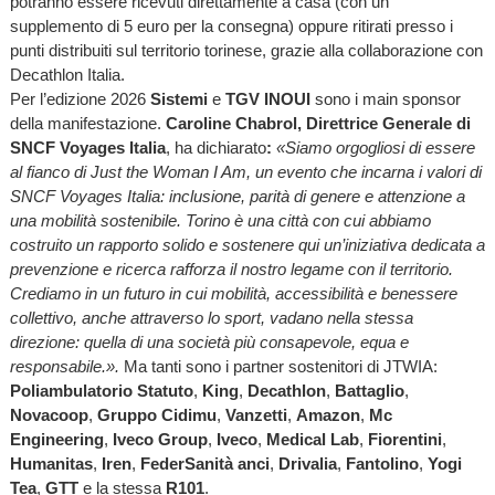
potranno essere ricevuti direttamente a casa (con un
supplemento di 5 euro per la consegna) oppure ritirati presso i
punti distribuiti sul territorio torinese, grazie alla collaborazione con
Decathlon Italia.
Per l’edizione 2026
Sistemi
e
TGV INOUI
sono i main sponsor
della manifestazione.
Caroline Chabrol, Direttrice Generale di
SNCF Voyages Italia
, ha dichiarato
:
«Siamo orgogliosi di essere
al fianco di Just the Woman I Am, un evento che incarna i valori di
SNCF Voyages Italia: inclusione, parità di genere e attenzione a
una mobilità sostenibile. Torino è una città con cui abbiamo
costruito un rapporto solido e sostenere qui un’iniziativa dedicata a
prevenzione e ricerca rafforza il nostro legame con il territorio.
Crediamo in un futuro in cui mobilità, accessibilità e benessere
collettivo, anche attraverso lo sport, vadano nella stessa
direzione: quella di una società più consapevole, equa e
responsabile.».
Ma tanti sono i partner sostenitori di JTWIA:
Poliambulatorio Statuto
,
King
,
Decathlon
,
Battaglio
,
Novacoop
,
Gruppo Cidimu
,
Vanzetti
,
Amazon
,
Mc
Engineering
,
Iveco Group
,
Iveco
,
Medical Lab
,
Fiorentini
,
Humanitas
,
Iren
,
FederSanità anci
,
Drivalia
,
Fantolino
,
Yogi
Tea
,
GTT
e la stessa
R101
.