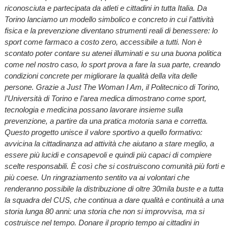
riconosciuta e partecipata da atleti e cittadini in tutta Italia. Da
Torino lanciamo un modello simbolico e concreto in cui l’attività
fisica e la prevenzione diventano strumenti reali di benessere: lo
sport come farmaco a costo zero, accessibile a tutti. Non è
scontato poter contare su atenei illuminati e su una buona politica
come nel nostro caso, lo sport prova a fare la sua parte, creando
condizioni concrete per migliorare la qualità della vita delle
persone. Grazie a Just The Woman I Am, il Politecnico di Torino,
l’Università di Torino e l’area medica dimostrano come sport,
tecnologia e medicina possano lavorare insieme sulla
prevenzione, a partire da una pratica motoria sana e corretta.
Questo progetto unisce il valore sportivo a quello formativo:
avvicina la cittadinanza ad attività che aiutano a stare meglio, a
essere più lucidi e consapevoli e quindi più capaci di compiere
scelte responsabili. È così che si costruiscono comunità più forti e
più coese. Un ringraziamento sentito va ai volontari che
renderanno possibile la distribuzione di oltre 30mila buste e a tutta
la squadra del CUS, che continua a dare qualità e continuità a una
storia lunga 80 anni: una storia che non si improvvisa, ma si
costruisce nel tempo. Donare il proprio tempo ai cittadini in