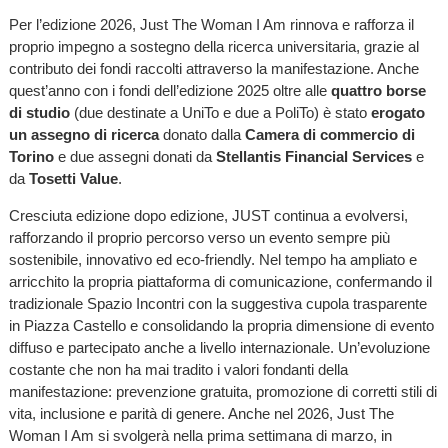
Per l’edizione 2026, Just The Woman I Am rinnova e rafforza il
proprio impegno a sostegno della ricerca universitaria, grazie al
contributo dei fondi raccolti attraverso la manifestazione. Anche
quest’anno con i fondi dell’edizione 2025 oltre alle
quattro borse
di studio
(due destinate a UniTo e due a PoliTo) è stato
erogato
un assegno di ricerca
donato dalla
Camera di commercio di
Torino
e due assegni donati da
Stellantis Financial Services
e
da
Tosetti Value
.
Cresciuta edizione dopo edizione, JUST continua a evolversi,
rafforzando il proprio percorso verso un evento sempre più
sostenibile, innovativo ed eco-friendly. Nel tempo ha ampliato e
arricchito la propria piattaforma di comunicazione, confermando il
tradizionale Spazio Incontri con la suggestiva cupola trasparente
in Piazza Castello e consolidando la propria dimensione di evento
diffuso e partecipato anche a livello internazionale. Un’evoluzione
costante che non ha mai tradito i valori fondanti della
manifestazione: prevenzione gratuita, promozione di corretti stili di
vita, inclusione e parità di genere. Anche nel 2026, Just The
Woman I Am si svolgerà nella prima settimana di marzo, in