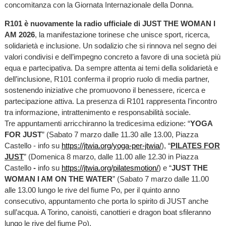
concomitanza con la Giornata Internazionale della Donna.
R101 è nuovamente la radio ufficiale di JUST THE WOMAN I
AM 2026
, la manifestazione torinese che unisce sport, ricerca,
solidarietà e inclusione. Un sodalizio che si rinnova nel segno dei
valori condivisi e dell’impegno concreto a favore di una società più
equa e partecipativa. Da sempre attenta ai temi della solidarietà e
dell’inclusione, R101 conferma il proprio ruolo di media partner,
sostenendo iniziative che promuovono il benessere, ricerca e
partecipazione attiva. La presenza di R101 rappresenta l’incontro
tra informazione, intrattenimento e responsabilità sociale.
Tre appuntamenti arricchiranno la tredicesima edizione: “
YOGA
FOR JUST
” (Sabato 7 marzo dalle 11.30 alle 13.00, Piazza
Castello - info su
https://jtwia.org/yoga-per-jtwia/
), “
PILATES FOR
JUST
” (Domenica 8 marzo, dalle 11.00 alle 12.30 in Piazza
Castello
-
info su
https://jtwia.org/pilatesmotion/
) e “
JUST THE
WOMAN I AM ON THE WATER
” (Sabato 7 marzo dalle 11.00
alle 13.00 lungo le rive del fiume Po, per il quinto anno
consecutivo, appuntamento che porta lo spirito di JUST anche
sull’acqua. A Torino, canoisti, canottieri e dragon boat sfileranno
lungo le rive del fiume Po).