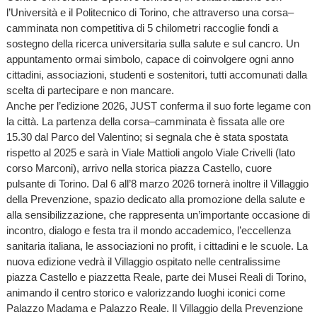
l’Università e il Politecnico di Torino, che attraverso una corsa–
camminata non competitiva di 5 chilometri raccoglie fondi a
sostegno della ricerca universitaria sulla salute e sul cancro. Un
appuntamento ormai simbolo, capace di coinvolgere ogni anno
cittadini, associazioni, studenti e sostenitori, tutti accomunati dalla
scelta di partecipare e non mancare.
Anche per l’edizione 2026, JUST conferma il suo forte legame con
la città. La partenza della corsa–camminata è fissata alle ore
15.30 dal Parco del Valentino; si segnala che è stata spostata
rispetto al 2025 e sarà in Viale Mattioli angolo Viale Crivelli (lato
corso Marconi), arrivo nella storica piazza Castello, cuore
pulsante di Torino. Dal 6 all’8 marzo 2026 tornerà inoltre il Villaggio
della Prevenzione, spazio dedicato alla promozione della salute e
alla sensibilizzazione, che rappresenta un’importante occasione di
incontro, dialogo e festa tra il mondo accademico, l’eccellenza
sanitaria italiana, le associazioni no profit, i cittadini e le scuole. La
nuova edizione vedrà il Villaggio ospitato nelle centralissime
piazza Castello e piazzetta Reale, parte dei Musei Reali di Torino,
animando il centro storico e valorizzando luoghi iconici come
Palazzo Madama e Palazzo Reale. Il Villaggio della Prevenzione