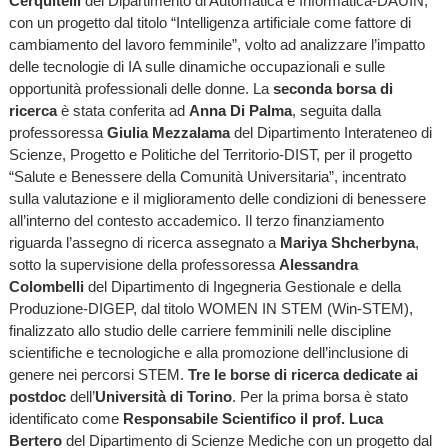
Cerquitelli
del Dipartimento di Automatica e Informatica-DAUIN,
con un progetto dal titolo “Intelligenza artificiale come fattore di
cambiamento del lavoro femminile”, volto ad analizzare l’impatto
delle tecnologie di IA sulle dinamiche occupazionali e sulle
opportunità professionali delle donne. La
seconda borsa di
ricerca
è stata conferita ad
Anna Di Palma
, seguita dalla
professoressa
Giulia Mezzalama
del Dipartimento Interateneo di
Scienze, Progetto e Politiche del Territorio-DIST, per il progetto
“Salute e Benessere della Comunità Universitaria”, incentrato
sulla valutazione e il miglioramento delle condizioni di benessere
all’interno del contesto accademico. Il terzo finanziamento
riguarda l’assegno di ricerca assegnato a
Mariya Shcherbyna
,
sotto la supervisione della professoressa
Alessandra
Colombelli
del Dipartimento di Ingegneria Gestionale e della
Produzione-DIGEP, dal titolo WOMEN IN STEM (Win-STEM),
finalizzato allo studio delle carriere femminili nelle discipline
scientifiche e tecnologiche e alla promozione dell’inclusione di
genere nei percorsi STEM.
Tre le borse di ricerca dedicate ai
postdoc
dell’
Università di Torino
. Per la prima borsa è stato
identificato come
Responsabile Scientifico il prof. Luca
Bertero
del Dipartimento di Scienze Mediche con un progetto dal