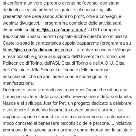
si conferma un vero e proprio evento nell’evento, con stand
dedicati alle visite preventive gratuite, al counseling, alla
presentazione delle associazioni no profit, oltre a convegni e
webinar divulgativi. Il programma completo delle attività sarà
disponibile su
https://jtwia.org/programma/
. JUST riproporrà il
tradizionale Spazio Incontri ospitato anche quest’anno in piazza
Castello sotto la caratteristica cupola trasparente (programma su
https://jtwia.org/padiglione-incontri/
). La realizzazione del Villaggio
è resa possibile grazie al supporto dell’Università di Torino, del
Politecnico di Torino, dell’ASL Città di Torino e dell’A.O.U. Città
della Salute e della Scienza di Torino e delle numerose
associazioni che da anni aderiscono e sostengono la
manifestazione.
Due invece sono le grandi novità per quest’anno che rafforzano
l’impegno sui temi della cura, della prevenzione e della solidarietà.
Nasce e si sviluppa Just for Pet, un progetto dedicato a celebrare
e sostenere il profondo legame tra esseri umani e animali, un
rapporto capace di arricchire la vita di entrambi e di contribuire in
modo concreto al benessere psicofisico delle persone. L’iniziativa
promuove la relazione uomo-animale come risorsa per la salute e