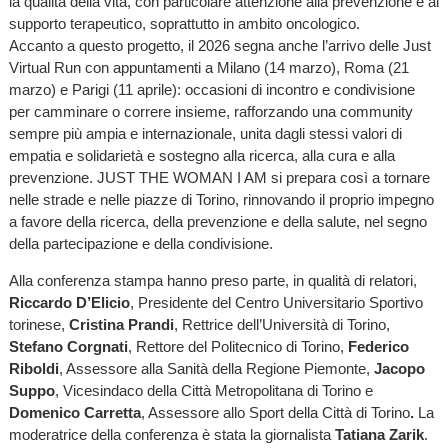
la qualità della vita, con particolare attenzione alla prevenzione e al
supporto terapeutico, soprattutto in ambito oncologico.
Accanto a questo progetto, il 2026 segna anche l’arrivo delle Just
Virtual Run con appuntamenti a Milano (14 marzo), Roma (21
marzo) e Parigi (11 aprile): occasioni di incontro e condivisione
per camminare o correre insieme, rafforzando una community
sempre più ampia e internazionale, unita dagli stessi valori di
empatia e solidarietà e sostegno alla ricerca, alla cura e alla
prevenzione. JUST THE WOMAN I AM si prepara così a tornare
nelle strade e nelle piazze di Torino, rinnovando il proprio impegno
a favore della ricerca, della prevenzione e della salute, nel segno
della partecipazione e della condivisione.
Alla conferenza stampa hanno preso parte, in qualità di relatori,
Riccardo D’Elicio
, Presidente del Centro Universitario Sportivo
torinese,
Cristina Prandi
, Rettrice dell’Università di Torino,
Stefano Corgnati
, Rettore del Politecnico di Torino,
Federico
Riboldi
, Assessore alla Sanità della Regione Piemonte,
Jacopo
Suppo
, Vicesindaco della Città Metropolitana di Torino e
Domenico Carretta
, Assessore allo Sport della Città di Torino
.
La
moderatrice della conferenza è stata la giornalista
Tatiana Zarik
.