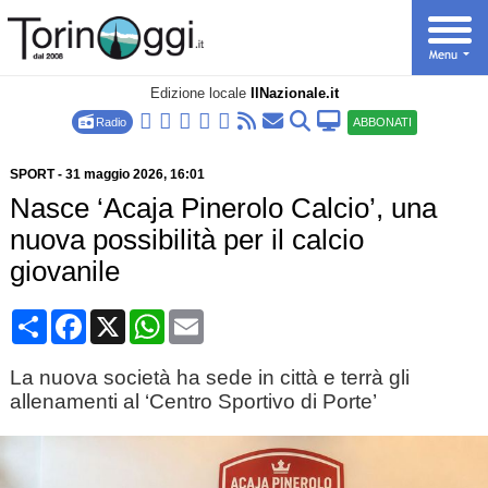
Edizione locale
IlNazionale.it
Radio
ABBONATI
SPORT
-
31 maggio 2026
, 16:01
Nasce ‘Acaja Pinerolo Calcio’, una
nuova possibilità per il calcio
giovanile
Condividi
Facebook
X
WhatsApp
Email
La nuova società ha sede in città e terrà gli
allenamenti al ‘Centro Sportivo di Porte’