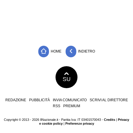
HOME
INDIETRO
SU
REDAZIONE
PUBBLICITÀ
INVIA COMUNICATO
SCRIVI AL DIRETTORE
RSS
PREMIUM
Copyright © 2013 - 2026 IlNazionale.it - Partita Iva: IT 03401570043 -
Credits
|
Privacy
e cookie policy
|
Preferenze privacy