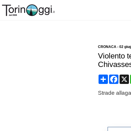
CRONACA
-
02 giu
Violento 
Chivassese
Condividi
Face
Strade allaga