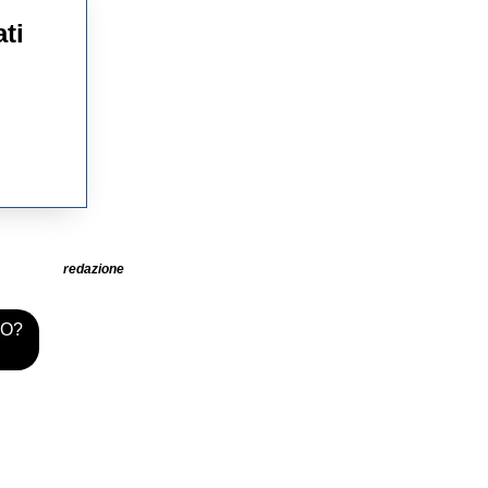
ti
redazione
TO?