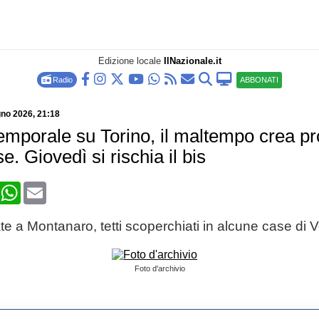
Edizione locale
IlNazionale.it
Radio
ABBONATI
gno 2026
, 21:18
temporale su Torino, il maltempo crea pr
. Giovedì si rischia il bis
book
X
WhatsApp
Email
te a Montanaro, tetti scoperchiati in alcune case di 
Foto d'archivio