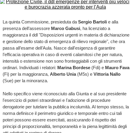
La quinta Commissione, presieduta da
Sergio Bartoli
e alla
presenza dell’assessore
Marco Gabusi
, ha licenziato a
maggioranza il ddl "Disposizioni urgenti in materia di dichiarazione
e gestione dello stato di emergenza di rilievo regionale", che ora
passa all’esame dell’Aula. Nasce dall'esigenza di garantire
l’efficacia operativa in caso di eventi calamitosi che per natura,
intensità o estensione non sono fronteggiabili con gli strumenti
ordinari. Individuati i relatori:
Marina Bordese
(Fdi) e
Mauro Fava
(Fi) per la maggioranza,
Alberto Unia
(M5s) e
Vittoria Nallo
(Sue) per la minoranza.
Nello specifico viene riconosciuto alla Giunta e al suo presidente
l'esercizio di poteri straordinari e l'adozione di procedure
derogatorie per tutelare la pubblica incolumità. Al tempo stesso, la
norma definisce il perimetro giuridico e temporale entro cui tali
poteri possono essere esercitati, assicurando il rispetto dei
principi di proporzionalità, temporaneità e la piena legittimità degli
atti adottati in regime di deroga.