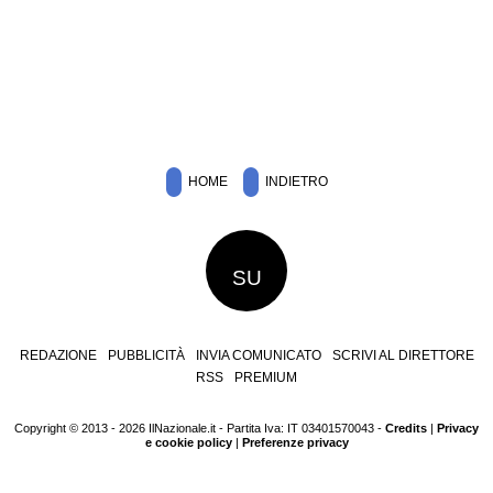
HOME
INDIETRO
SU
REDAZIONE
PUBBLICITÀ
INVIA COMUNICATO
SCRIVI AL DIRETTORE
RSS
PREMIUM
Copyright © 2013 - 2026 IlNazionale.it - Partita Iva: IT 03401570043 -
Credits
|
Privacy
e cookie policy
|
Preferenze privacy