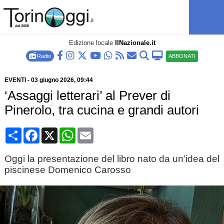
Edizione locale
IlNazionale.it
Radio
ABBONATI
EVENTI
-
03 giugno 2026
, 09:44
‘Assaggi letterari’ al Prever di
Pinerolo, tra cucina e grandi autori
Condividi
Facebook
X
WhatsApp
Email
Oggi la presentazione del libro nato da un’idea del
piscinese Domenico Carosso