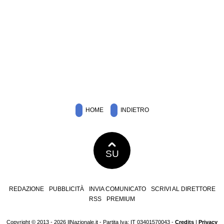
HOME
INDIETRO
SU
REDAZIONE
PUBBLICITÀ
INVIA COMUNICATO
SCRIVI AL DIRETTORE
RSS
PREMIUM
Copyright © 2013 - 2026 IlNazionale.it - Partita Iva: IT 03401570043 -
Credits
|
Privacy