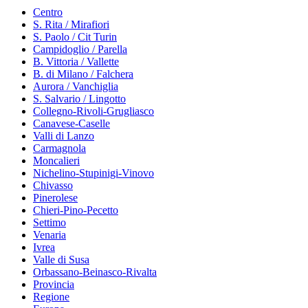
Centro
S. Rita / Mirafiori
S. Paolo / Cit Turin
Campidoglio / Parella
B. Vittoria / Vallette
B. di Milano / Falchera
Aurora / Vanchiglia
S. Salvario / Lingotto
Collegno-Rivoli-Grugliasco
Canavese-Caselle
Valli di Lanzo
Carmagnola
Moncalieri
Nichelino-Stupinigi-Vinovo
Chivasso
Pinerolese
Chieri-Pino-Pecetto
Settimo
Venaria
Ivrea
Valle di Susa
Orbassano-Beinasco-Rivalta
Provincia
Regione