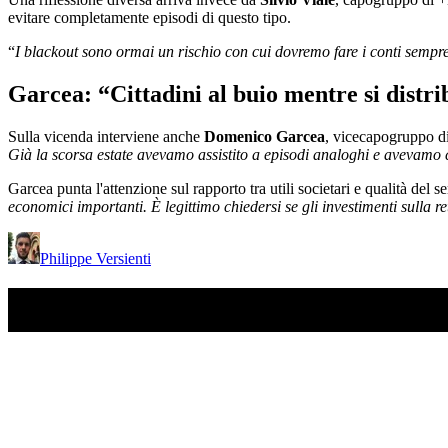
evitare completamente episodi di questo tipo.
“
I blackout sono ormai un rischio con cui dovremo fare i conti sempr
Garcea: “Cittadini al buio mentre si distr
Sulla vicenda interviene anche
Domenico Garcea
, vicecapogruppo di 
Già la scorsa estate avevamo assistito a episodi analoghi e avevamo chi
Garcea punta l'attenzione sul rapporto tra utili societari e qualità del se
economici importanti. È legittimo chiedersi se gli investimenti sulla r
Philippe Versienti
TI RICORDI COSA È SUCCESSO L’ANNO SCOR
Ascolta il podcast con le notizie da non dimenticare