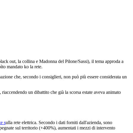
lack out, la collina e Madonna del Pilone/Sassi), il tema approda a
bìto mandato ko la rete.
situazione che, secondo i consiglieri, non può più essere considerata un
ri, riaccendendo un dibattito che già la scorsa estate aveva animato
ze s
ulla rete elettrica. Secondo i dati forniti dall'azienda, sono
pegnate sul territorio (+400%), aumentati i mezzi di intervento