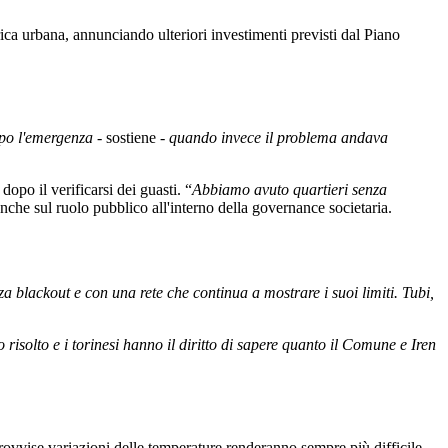
ttrica urbana, annunciando ulteriori investimenti previsti dal Piano
opo l'emergenza
- sostiene -
quando invece il problema andava
opo il verificarsi dei guasti. “
Abbiamo avuto quartieri senza
 anche sul ruolo pubblico all'interno della governance societaria.
blackout e con una rete che continua a mostrare i suoi limiti. Tubi,
risolto e i torinesi hanno il diritto di sapere quanto il Comune e Iren
rovvise variazioni delle temperature renderanno sempre più difficile