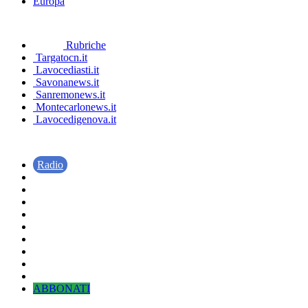
Europa
Rubriche
Targatocn.it
Lavocediasti.it
Savonanews.it
Sanremonews.it
Montecarlonews.it
Lavocedigenova.it
Radio
ABBONATI