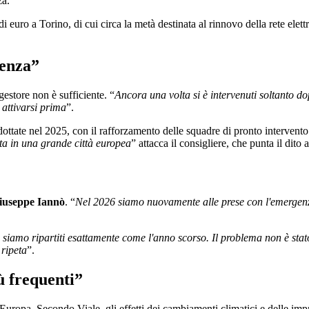
za.
 di euro a Torino, di cui circa la metà destinata al rinnovo della rete ele
genza”
 gestore non è sufficiente. “
Ancora una volta si è intervenuti soltanto d
 attivarsi prima
”.
ttate nel 2025, con il rafforzamento delle squadre di pronto intervento d
ta in una grande città europea
” attacca il consigliere, che punta il dito
iuseppe Iannò
. “
Nel 2026 siamo nuovamente alle prese con l'emergenza 
siamo ripartiti esattamente come l'anno scorso. Il problema non è stato 
 ripeta
”.
ù frequenti”
uropa. Secondo Viale, gli effetti dei cambiamenti climatici e delle imp