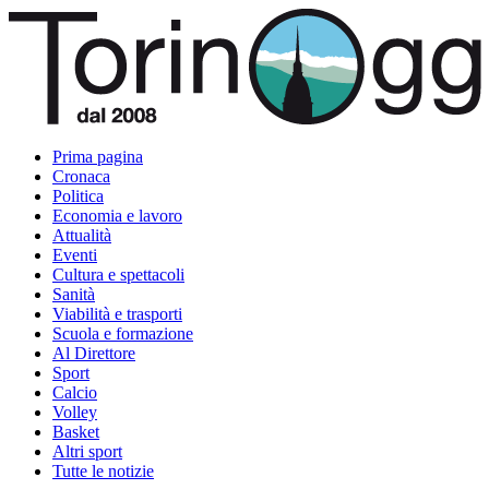
Prima pagina
Cronaca
Politica
Economia e lavoro
Attualità
Eventi
Cultura e spettacoli
Sanità
Viabilità e trasporti
Scuola e formazione
Al Direttore
Sport
Calcio
Volley
Basket
Altri sport
Tutte le notizie