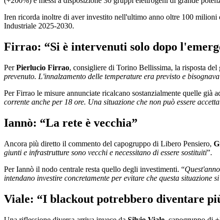
(+200%) e messi a disposizione 30 gruppi elettrogeni di grande poten
Iren ricorda inoltre di aver investito nell'ultimo anno oltre 100 milioni
Industriale 2025-2030.
Firrao: “Si è intervenuti solo dopo l'emer
Per
Pierlucio Firrao
, consigliere di Torino Bellissima, la risposta del
prevenuto. L'innalzamento delle temperature era previsto e bisognava
Per Firrao le misure annunciate ricalcano sostanzialmente quelle già ado
corrente anche per 18 ore. Una situazione che non può essere accetta
Iannò: “La rete è vecchia”
Ancora più diretto il commento del capogruppo di Libero Pensiero,
G
giunti e infrastrutture sono vecchi e necessitano di essere sostituiti
”.
Per Iannò il nodo centrale resta quello degli investimenti. “
Quest'anno 
intendano investire concretamente per evitare che questa situazione si
Viale: “I blackout potrebbero diventare pi
Una riflessione diversa arriva invece da
Silvio Viale
, capogruppo di +E