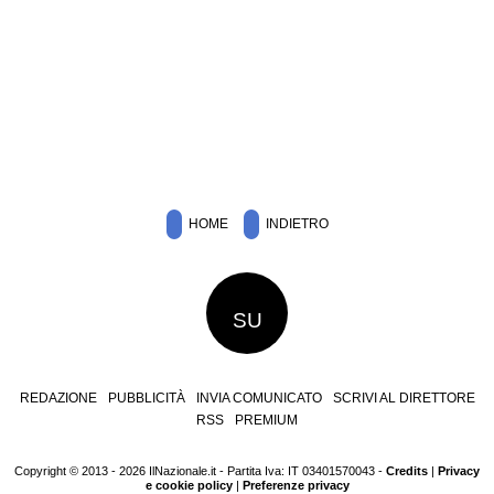
HOME
INDIETRO
SU
REDAZIONE
PUBBLICITÀ
INVIA COMUNICATO
SCRIVI AL DIRETTORE
RSS
PREMIUM
Copyright © 2013 - 2026 IlNazionale.it - Partita Iva: IT 03401570043 -
Credits
|
Privacy
e cookie policy
|
Preferenze privacy