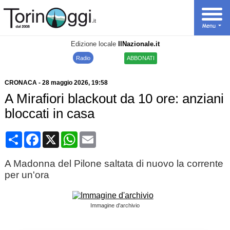
Edizione locale
IlNazionale.it
Radio
ABBONATI
CRONACA
-
28 maggio 2026
, 19:58
A Mirafiori blackout da 10 ore: anziani
bloccati in casa
Condividi
Facebook
X
WhatsApp
Email
A Madonna del Pilone saltata di nuovo la corrente
per un'ora
Immagine d'archivio