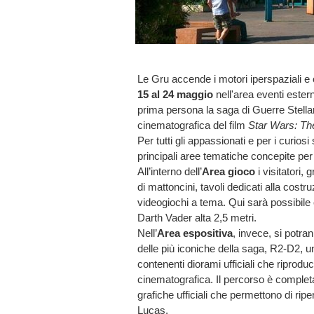
Le Gru accende i motori iperspaziali e 
15 al 24 maggio
nell'area eventi este
prima persona la saga di Guerre Stellari
cinematografica del film
Star Wars: Th
Per tutti gli appassionati e per i curio
principali aree tematiche concepite per 
All’interno dell’
Area gioco
i visitatori,
di mattoncini, tavoli dedicati alla cost
videogiochi a tema. Qui sarà possibile c
Darth Vader alta 2,5 metri.
Nell’
Area espositiva
, invece, si potra
delle più iconiche della saga, R2-D2, u
contenenti diorami ufficiali che riprodu
cinematografica. Il percorso è completat
grafiche ufficiali che permettono di rip
Lucas.