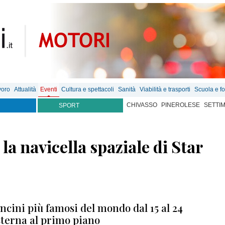
voro
Attualità
Eventi
Cultura e spettacoli
Sanità
Viabilità e trasporti
Scuola e f
CHIVASSO
PINEROLESE
SETTI
SPORT
la navicella spaziale di Star
cini più famosi del mondo dal 15 al 24
sterna al primo piano