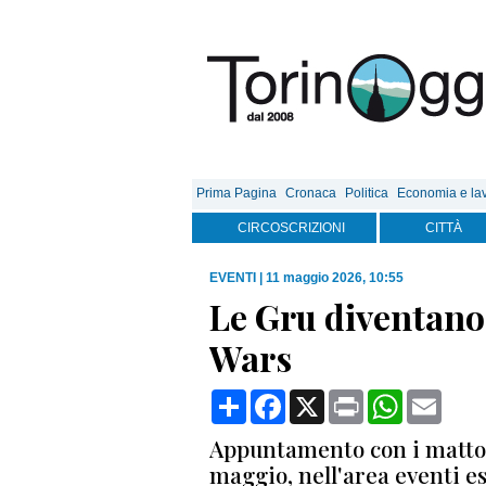
Prima Pagina
Cronaca
Politica
Economia e la
CIRCOSCRIZIONI
CITTÀ
EVENTI
|
11 maggio 2026, 10:55
Le Gru diventano 
Wars
Condividi
Facebook
X
Print
WhatsApp
Email
Appuntamento con i matton
maggio, nell'area eventi e