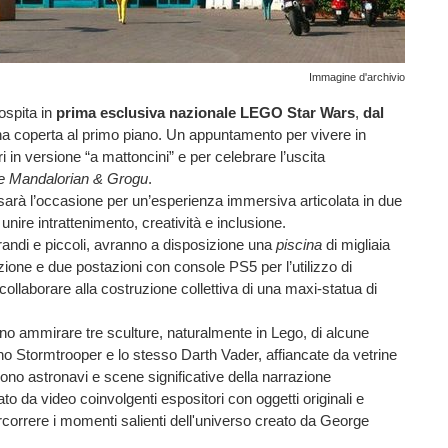
Immagine d'archivio
ospita in
prima esclusiva nazionale LEGO Star Wars
,
dal
rna coperta al primo piano. Un appuntamento per vivere in
 in versione “a mattoncini” e per celebrare l’uscita
e Mandalorian & Grogu
.
si sarà l’occasione per un’esperienza immersiva articolata in due
unire intrattenimento, creatività e inclusione.
 grandi e piccoli, avranno a disposizione una
piscina
di migliaia
ruzione e due postazioni con console PS5 per l’utilizzo di
ollaborare alla costruzione collettiva di una maxi-statua di
nno ammirare tre sculture, naturalmente in Lego, di alcune
no Stormtrooper e lo stesso Darth Vader, affiancate da vetrine
cono astronavi e scene significative della narrazione
o da video coinvolgenti espositori con oggetti originali e
ercorrere i momenti salienti dell'universo creato da George