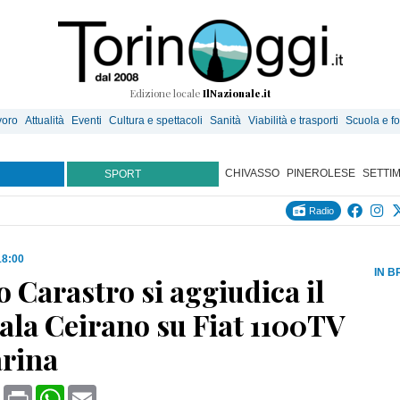
Edizione locale
IlNazionale.it
voro
Attualità
Eventi
Cultura e spettacoli
Sanità
Viabilità e trasporti
Scuola e f
CHIVASSO
PINEROLESE
SETTI
SPORT
Radio
18:00
IN B
 Carastro si aggiudica il
ala Ceirano su Fiat 1100TV
arina
book
X
Print
WhatsApp
Email