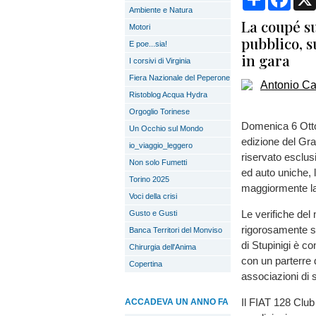
Ambiente e Natura
La coupé su
Motori
pubblico, s
E poe...sia!
in gara
I corsivi di Virginia
Fiera Nazionale del Peperone
Ristoblog Acqua Hydra
Orgoglio Torinese
Domenica 6 Ottob
Un Occhio sul Mondo
edizione del Gra
io_viaggio_leggero
riservato esclusi
Non solo Fumetti
ed auto uniche, 
Torino 2025
maggiormente la
Voci della crisi
Le verifiche del
Gusto e Gusti
rigorosamente su
Banca Territori del Monviso
di Stupinigi è co
Chirurgia dell'Anima
con un parterre 
Copertina
associazioni di s
Il FIAT 128 Club 
ACCADEVA UN ANNO FA