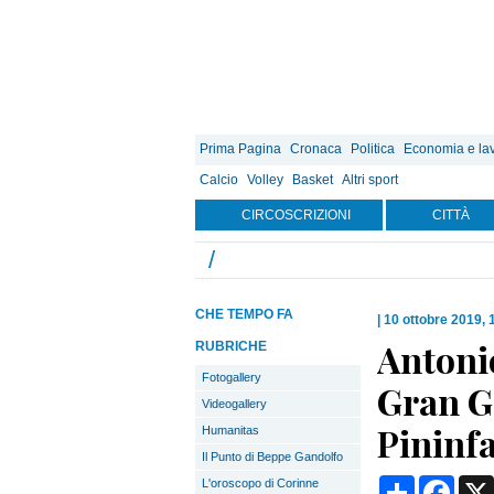
Prima Pagina
Cronaca
Politica
Economia e la
Calcio
Volley
Basket
Altri sport
CIRCOSCRIZIONI
CITTÀ
/
CHE TEMPO FA
|
10 ottobre 2019, 
Antonio
RUBRICHE
Fotogallery
Gran G
Videogallery
Pininf
Humanitas
Il Punto di Beppe Gandolfo
Condividi
Face
L'oroscopo di Corinne