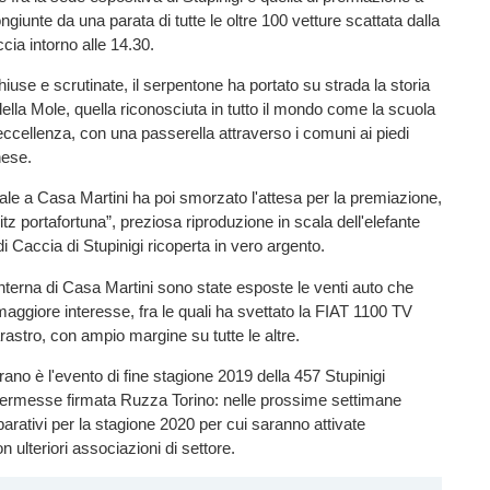
giunte da una parata di tutte le oltre 100 vetture scattata dalla
cia intorno alle 14.30.
iuse e scrutinate, il serpentone ha portato su strada la storia
della Mole, quella riconosciuta in tutto il mondo come la scuola
eccellenza, con una passerella attraverso i comuni ai piedi
nese.
ale a Casa Martini ha poi smorzato l'attesa per la premiazione,
Fritz portafortuna”, preziosa riproduzione in scala dell'elefante
i Caccia di Stupinigi ricoperta in vero argento.
interna di Casa Martini sono state esposte le venti auto che
aggiore interesse, fra le quali ha svettato la FIAT 1100 TV
rastro, con ampio margine su tutte le altre.
rano è l'evento di fine stagione 2019 della 457 Stupinigi
kermesse firmata Ruzza Torino: nelle prossime settimane
parativi per la stagione 2020 per cui saranno attivate
n ulteriori associazioni di settore.