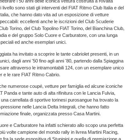
lebrare i 50 anni delle iconica vettura costruita a Rivalta
i livello sono stati gli interventi del FIAT Ritmo Club Italia e del
talia, che hanno dato vita ad un esposizione di vetture
eccabili: eccellenti anche le iscrizioni del Club Scuderie
 Club Torino, del Club Topolino FIAT Torino, del Bianchina Club,
ndia e del gruppo Solo Cuore e Carburatore, con una lunga
 speciali ed anche esemplari unici.
giata ha invitato a scoprire le tante cabriolet presenti, in un
 unici, dagli anni '50 fino agli anni '80, partendo dalla Spiaggina
sare attraverso le intramontabili 124, con un esemplare unico
r e le rare FIAT Ritmo Cabrio.
che numerose coupé, vetture per famiglia ed alcune iconiche
 Panda e tante auto di alta rifinitura con le Lancia Fulvia,
una carrellata di sportive torinesi purosangue ha trovato la
essione nelle Lancia Delta Integrali, che hanno fatto
emiazione finale, organizzata presso Casa Martini.
uore e Carburatore ha infatti schierato allo scopo una perfetta
 più volte campione del mondo rally in livrea Martini Racing,
 fra la sede espositiva di Stupinigi e quella di premiazione a