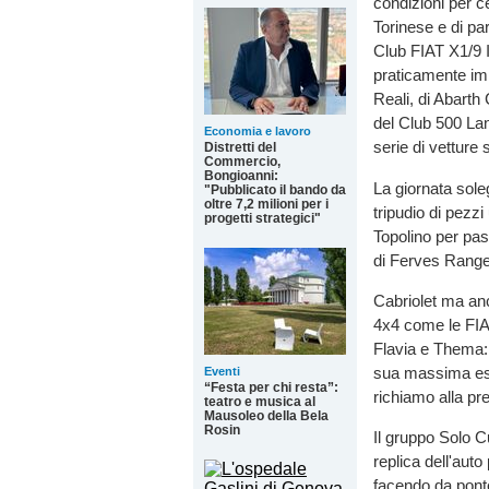
condizioni per ce
Torinese e di par
Club FIAT X1/9 I
praticamente imp
Reali, di Abarth
del Club 500 La
Economia e lavoro
serie di vetture
Distretti del
Commercio,
Bongioanni:
La giornata soleg
"Pubblicato il bando da
oltre 7,2 milioni per i
tripudio di pezzi
progetti strategici"
Topolino per pas
di Ferves Range
Cabriolet ma an
4x4 come le FIAT
Flavia e Thema: 
sua massima espr
Eventi
“Festa per chi resta”:
richiamo alla pr
teatro e musica al
Mausoleo della Bela
Rosin
Il gruppo Solo C
replica dell'auto
facendo da ponte