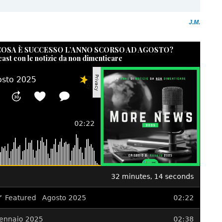
J.M.
 COSA È SUCCESSO L’ANNO SCORSO AD AGOSTO?
cast con le notizie da non dimenticare