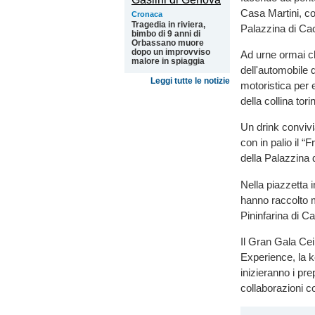
Casa Martini, con
Cronaca
Tragedia in riviera,
Palazzina di Cac
bimbo di 9 anni di
Orbassano muore
dopo un improvviso
Ad urne ormai ch
malore in spiaggia
dell'automobile 
Leggi tutte le notizie
motoristica per 
della collina tori
Un drink convivi
con in palio il “
della Palazzina d
Nella piazzetta 
hanno raccolto m
Pininfarina di Ca
Il Gran Gala Cei
Experience, la 
inizieranno i pre
collaborazioni co