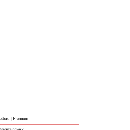
ettore
|
Premium
eferenze privacy