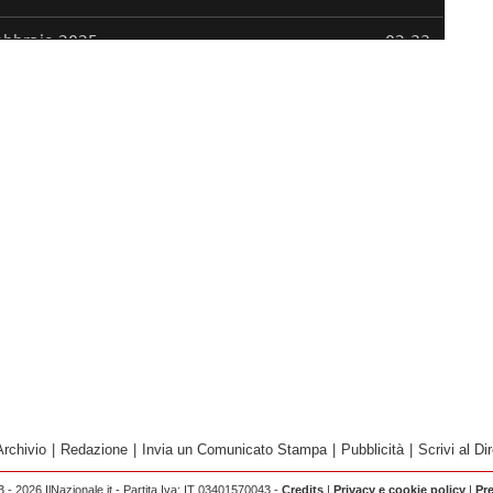
Archivio
|
Redazione
|
Invia un Comunicato Stampa
|
Pubblicità
|
Scrivi al Dir
 - 2026 IlNazionale.it - Partita Iva: IT 03401570043 -
Credits
|
Privacy e cookie policy
|
Pr