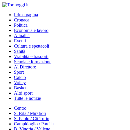
Prima pagina
Cronaca
Politica
Economia e lavoro
Attualità
Eventi
Cultura e spettacoli
Sanità
Viabilità e trasporti
Scuola e formazione
Al Direttore
Sport
Calcio
Volley
Basket
Altri sport
Tutte le notizie
Centro
S. Rita / Mirafiori
S. Paolo / Cit Turin
Campidoglio / Parella
B. Vittoria / Vallette