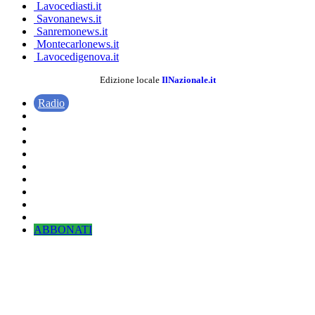
Lavocediasti.it
Savonanews.it
Sanremonews.it
Montecarlonews.it
Lavocedigenova.it
Edizione locale
IlNazionale.it
Radio
ABBONATI