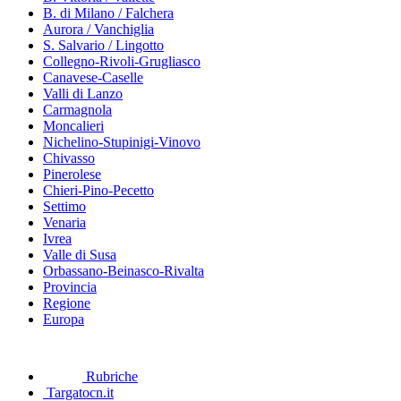
B. di Milano / Falchera
Aurora / Vanchiglia
S. Salvario / Lingotto
Collegno-Rivoli-Grugliasco
Canavese-Caselle
Valli di Lanzo
Carmagnola
Moncalieri
Nichelino-Stupinigi-Vinovo
Chivasso
Pinerolese
Chieri-Pino-Pecetto
Settimo
Venaria
Ivrea
Valle di Susa
Orbassano-Beinasco-Rivalta
Provincia
Regione
Europa
Rubriche
Targatocn.it