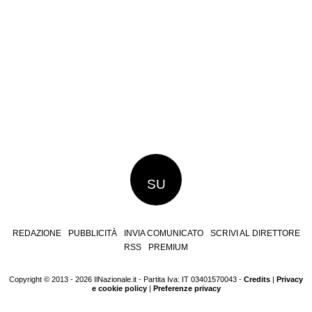
SU
REDAZIONE
PUBBLICITÀ
INVIA COMUNICATO
SCRIVI AL DIRETTORE
RSS
PREMIUM
Copyright © 2013 - 2026 IlNazionale.it - Partita Iva: IT 03401570043 -
Credits
|
Privacy
e cookie policy
|
Preferenze privacy