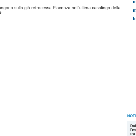
m
pongono sulla già retrocessa Piacenza nell'ultima casalinga della
m
e
l
NOTI
Dal
l'e
tra