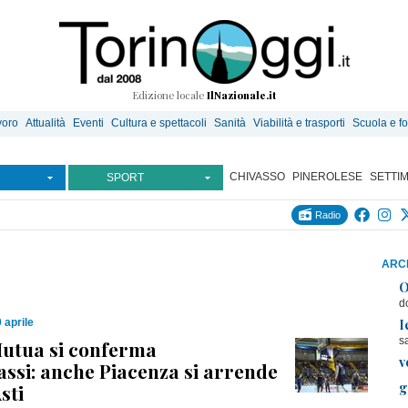
Edizione locale
IlNazionale.it
voro
Attualità
Eventi
Cultura e spettacoli
Sanità
Viabilità e trasporti
Scuola e f
CHIVASSO
PINEROLESE
SETTI
SPORT
Radio
ARCH
O
d
I
 aprile
s
Mutua si conferma
v
assi: anche Piacenza si arrende
g
sti