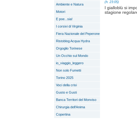
(h. 23:05)
Ambiente e Natura
I gialloblù si im
Motori
stagione regolar
E poe...sia!
I corsivi di Virginia
Fiera Nazionale del Peperone
Ristoblog Acqua Hydra
Orgoglio Torinese
Un Occhio sul Mondo
io_viaggio_leggero
Non solo Fumetti
Torino 2025
Voci della crisi
Gusto e Gusti
Banca Territori del Monviso
Chirurgia dell'Anima
Copertina