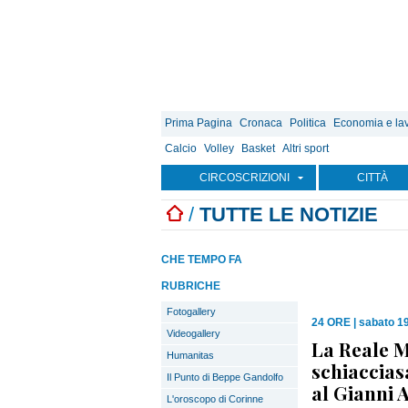
Prima Pagina
Cronaca
Politica
Economia e la
Calcio
Volley
Basket
Altri sport
CIRCOSCRIZIONI
CITTÀ
/
TUTTE LE NOTIZIE
CHE TEMPO FA
RUBRICHE
Fotogallery
24 ORE
|
sabato 19
Videogallery
La Reale 
Humanitas
schiaccias
Il Punto di Beppe Gandolfo
al Gianni A
L'oroscopo di Corinne