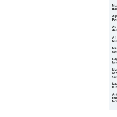
Niz
tra
Alp
For
Au 
del
Afr
Mu
Men
con
Cag
lun
Niz
acc
cam
Naz
la 
Ant
ris
Nov