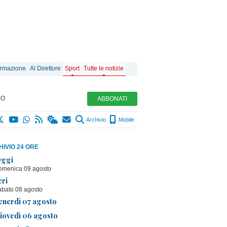
ormazione
Al Direttore
Sport
Tutte le notizie
MO
ABBONATI
Archivio
Mobile
IVIO 24 ORE
ggi
omenica 09 agosto
eri
abato 08 agosto
enerdì 07 agosto
iovedì 06 agosto