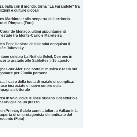
za balla con il mondo, torna “La Farandole” tra
dizioni e culture globali
es Maritimes: alla scoperta del territorio.
te di Rimplas (Foto)
Cœur de Monaco, ultimi appuntamenti
l’estate tra Monte-Carlo e Mareterra
ica Pop: il colore dell’identità conquista il
sée Jakovsky
tone celebra La Nuit du Soleil, Cerrone in
certo gratuito alle Sablettes il 15 agosto
nes-sur-Mer, una notte di musica e festa sul
gomare per 20mila persone
za, il caso della testa di maiale si complica:
use incrociate e nuove ombre sulla
pagna elettorale
ca in volo, dove le linee sfidano il desiderio e
meraviglia ha un prezzo
on Prinner, il cielo come atelier: a Vallauris la
coperta di un protagonista dimenticato del
ecento (Foto)