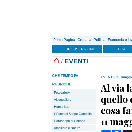
Prima Pagina
Cronaca
Politica
Economia e la
CIRCOSCRIZIONI
CITTÀ
/
EVENTI
CHE TEMPO FA
EVENTI
|
11 maggi
Al via 
RUBRICHE
Fotogallery
quello 
Videogallery
cosa fa
Humanitas
Il Punto di Beppe Gandolfo
11 mag
L'oroscopo di Corinne
Ambiente e Natura