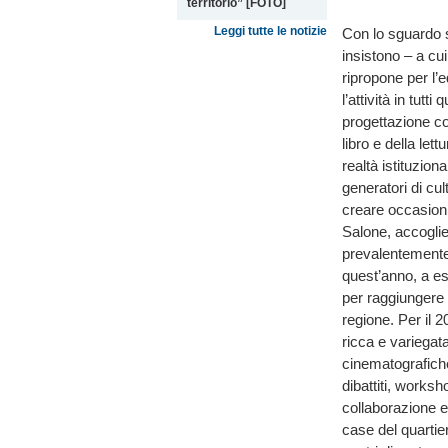
territorio” [FOTO]
Leggi tutte le notizie
Con lo sguardo se
insistono – a cu
ripropone per l’
l’attività in tutt
progettazione co
libro e della let
realtà istituzion
generatori di cu
creare occasioni 
Salone, accoglie
prevalentemente g
quest’anno, a es
per raggiungere 
regione. Per il 
ricca e variegata
cinematografiche,
dibattiti, worksh
collaborazione e 
case del quartier