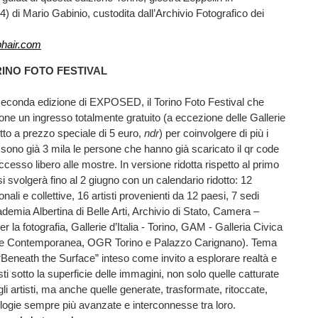
 di Mario Gabinio, custodita dall’Archivio Fotografico dei
hair.com
INO FOTO FESTIVAL
 seconda edizione di EXPOSED, il Torino Foto Festival che
ne un ingresso totalmente gratuito (a eccezione delle Gallerie
ietto a prezzo speciale di 5 euro,
ndr
) per coinvolgere di più i
 sono già 3 mila le persone che hanno già scaricato il qr code
ccesso libero alle mostre. In versione ridotta rispetto al primo
 svolgerà fino al 2 giugno con un calendario ridotto: 12
nali e collettive, 16 artisti provenienti da 12 paesi, 7 sedi
demia Albertina di Belle Arti, Archivio di Stato, Camera –
er la fotografia, Gallerie d’Italia - Torino, GAM - Galleria Civica
 e Contemporanea, OGR Torino e Palazzo Carignano). Tema
“Beneath the Surface” inteso come invito a esplorare realtà e
ti sotto la superficie delle immagini, non solo quelle catturate
egli artisti, ma anche quelle generate, trasformate, ritoccate,
logie sempre più avanzate e interconnesse tra loro.