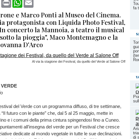
book
X
Print
WhatsApp
Email
Tou
fa 
rone e Marco Ponti al Museo del Cinema.
ia protagonista con Liquida Photo Festival,
In concerto la Mannoia, a teatro il musical
s
sotto la pioggia", Maco Montemagno e la
Giovanna D'Arco
Tor
gua
por
(te
Ro
Al via la stagione dei Festival, da quello del Verde al Salone Off
v
L VERDE
io
Pra
sul
 Festival del Verde con un programma diffuso, di tre settimane,
“Il futuro con le piante” che, dal 5 al 25 maggio, mette in
no e i comuni della prima cintura spingendosi fino a Cuneo.
appuntamenti all’insegna del verde per un Festival che cresce
Ari
tri
ziative dedicate al mondo vegetale in tutte le sue declinazioni.
di 