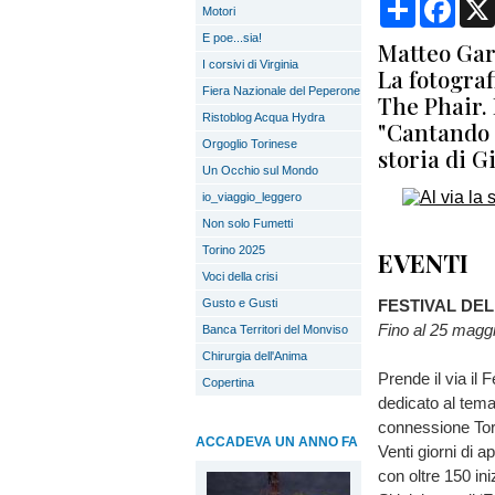
Condividi
Face
Motori
E poe...sia!
Matteo Gar
I corsivi di Virginia
La fotograf
Fiera Nazionale del Peperone
The Phair. 
Ristoblog Acqua Hydra
"Cantando 
Orgoglio Torinese
storia di 
Un Occhio sul Mondo
io_viaggio_leggero
Non solo Fumetti
Torino 2025
EVENTI
Voci della crisi
Gusto e Gusti
FESTIVAL DE
Fino al 25 magg
Banca Territori del Monviso
Chirurgia dell'Anima
Prende il via il
Copertina
dedicato al tema 
connessione Tori
ACCADEVA UN ANNO FA
Venti giorni di 
con oltre 150 ini