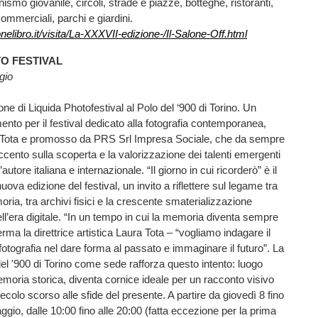
nismo giovanile, circoli, strade e piazze, botteghe, ristoranti,
commerciali, parchi e giardini.
elibro.it/visita/La-XXXVII-edizione-/Il-Salone-Off.html
TO FESTIVAL
gio
ione di Liquida Photofestival al Polo del ‘900 di Torino. Un
to per il festival dedicato alla fotografia contemporanea,
a Tota e promosso da PRS Srl Impresa Sociale, che da sempre
accento sulla scoperta e la valorizzazione dei talenti emergenti
’autore italiana e internazionale. “Il giorno in cui ricorderò” è il
ova edizione del festival, un invito a riflettere sul legame tra
ria, tra archivi fisici e la crescente smaterializzazione
ll’era digitale. “In un tempo in cui la memoria diventa sempre
ferma la direttrice artistica Laura Tota – “vogliamo indagare il
 fotografia nel dare forma al passato e immaginare il futuro”. La
del '900 di Torino come sede rafforza questo intento: luogo
moria storica, diventa cornice ideale per un racconto visivo
ecolo scorso alle sfide del presente. A partire da giovedì 8 fino
io, dalle 10:00 fino alle 20:00 (fatta eccezione per la prima