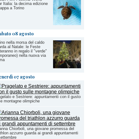
r Italia: la decima edizione
tappa a Torino
abato 08 agosto
ino nella morsa del caldo
rda al Natale: le Feste
teranno in regalo il "verde"
mporaneo) nella nuova via
ma
enerdì 07 agosto
gelato e Sestriere: appuntamenti con il gusto
le montagne olimpiche
anna Chiorboli, una giovane promessa del
athlon azzurro guarda ai grandi appuntamenti
settembre