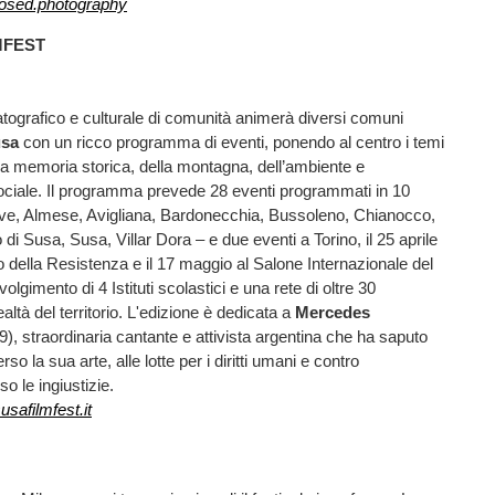
sed.photography
MFEST
matografico e culturale di comunità animerà diversi comuni
usa
con un ricco programma di eventi, ponendo al centro i temi
lla memoria storica, della montagna, dell’ambiente e
sociale. Il programma prevede 28 eventi programmati in 10
e, Almese, Avigliana, Bardonecchia, Bussoleno, Chianocco,
di Susa, Susa, Villar Dora – e due eventi a Torino, il 25 aprile
 della Resistenza e il 17 maggio al Salone Internazionale del
volgimento di 4 Istituti scolastici e una rete di oltre 30
altà del territorio. L'edizione è dedicata a
Mercedes
, straordinaria cantante e attivista argentina che ha saputo
rso la sua arte, alle lotte per i diritti umani e contro
so le ingiustizie.
safilmfest.it
!