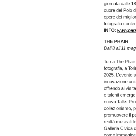
giornata dalle 18
cuore del Polo d
opere dei miglior
fotografia conte
INFO
:
www.parat
THE PHAIR
Dall'8 all'11 ma
Torna The Phair |
fotografia, a To
2025. L’evento s
innovazione unico
offrendo ai visit
e talenti emergen
nuovo Talks Prog
collezionismo, pe
promuovere il pa
realtà museali t
Galleria Civica 
come immagine gu