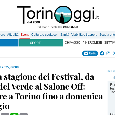
Edizione locale
IlNazionale.it
voro
Attualità
Eventi
Cultura e spettacoli
Sanità
Viabilità e trasporti
Scuola e f
CHIVASSO
PINEROLESE
SETTI
SPORT
Radio
o 2025, 06:00
IN B
la stagione dei Festival, da
d
del Verde al Salone Off:
Eur
te
Tor
re a Torino fino a domenica
gio
Oce