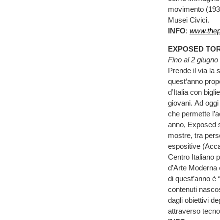
movimento (1934)
Musei Civici.
INFO
:
www.thep
EXPOSED TOR
Fino al 2 giugno
Prende il via la
quest’anno propo
d’Italia con bigl
giovani. Ad oggi
che permette l’a
anno, Exposed si
mostre, tra perso
espositive (Acca
Centro Italiano p
d’Arte Moderna
di quest’anno è 
contenuti nascos
dagli obiettivi d
attraverso tecno