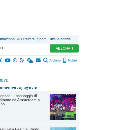
ormazione
Al Direttore
Sport
Tutte le notizie
MO
ABBONATI
Archivio
Mobile
REVE
omenica 09 agosto
opride: il passaggio di
stimone da Amsterdam a
ino
an Film Festival World