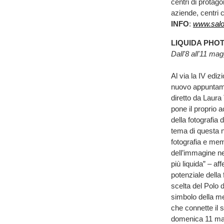
centri di protago
aziende, centri 
INFO
:
www.salon
LIQUIDA PHO
Dall'8 all'11 mag
Al via la IV ediz
nuovo appuntamen
diretto da Laur
pone il proprio 
della fotografia d
tema di questa nu
fotografia e memo
dell’immagine ne
più liquida” – af
potenziale della
scelta del Polo 
simbolo della me
che connette il s
domenica 11 magg