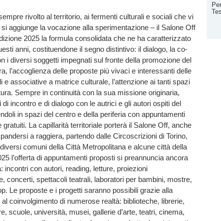
Per
Te
mpre rivolto al territorio, ai fermenti culturali e sociali che vi
i si aggiunge la vocazione alla sperimentazione – il Salone Off
edizione 2025 la formula consolidata che ne ha caratterizzato
i questi anni, costituendone il segno distintivo: il dialogo, la co-
n i diversi soggetti impegnati sul fronte della promozione del
tura, l’accoglienza delle proposte più vivaci e interessanti delle
ali e associative a matrice culturale, l’attenzione ai tanti spazi
ltura. Sempre in continuità con la sua missione originaria,
di incontro e di dialogo con le autrici e gli autori ospiti del
ndoli in spazi del centro e della periferia con appuntamenti
ratuiti. La capillarità territoriale porterà il Salone Off, anche
pandersi a raggiera, partendo dalle Circoscrizioni di Torino,
diversi comuni della Città Metropolitana e alcune città della
2025 l’offerta di appuntamenti proposti si preannuncia ancora
: incontri con autori, reading, letture, proiezioni
 concerti, spettacoli teatrali, laboratori per bambini, mostre,
op. Le proposte e i progetti saranno possibili grazie alla
al coinvolgimento di numerose realtà: biblioteche, librerie,
e, scuole, università, musei, gallerie d’arte, teatri, cinema,