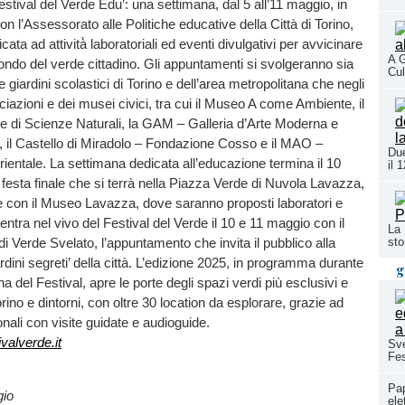
‘Festival del Verde Edu’: una settimana, dal 5 all’11 maggio, in
n l’Assessorato alle Politiche educative della Città di Torino,
ata ad attività̀ laboratoriali ed eventi divulgativi per avvicinare
A G
 mondo del verde cittadino. Gli appuntamenti si svolgeranno sia
Cul
i e giardini scolastici di Torino e dell’area metropolitana che negli
ciazioni e dei musei civici, tra cui il Museo A come Ambiente, il
 di Scienze Naturali, la GAM – Galleria d’Arte Moderna e
il Castello di Miradolo – Fondazione Cosso e il MAO –
Due
ientale. La settimana dedicata all’educazione termina il 10
il 
esta finale che si terrà nella Piazza Verde di Nuvola Lavazza,
e con il Museo Lavazza, dove saranno proposti laboratori e
Si entra nel vivo del Festival del Verde il 10 e 11 maggio con il
La 
sto
 Verde Svelato, l’appuntamento che invita il pubblico alla
rdini segreti’ della città. L’edizione 2025, in programma durante
g
ana del Festival, apre le porte degli spazi verdi più esclusivi e
orino e dintorni, con oltre 30 location da esplorare, grazie ad
nali con visite guidate e audioguide.
valverde.it
Sve
Fes
Pap
gio
ele