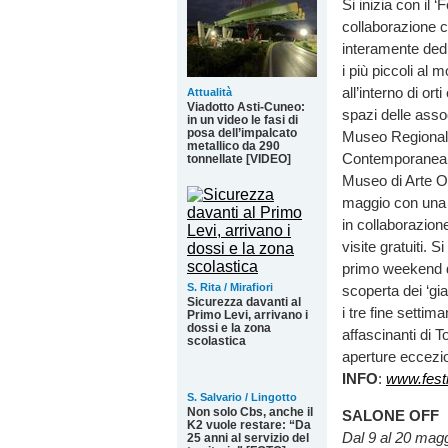
Si inizia con il 
collaborazione co
interamente dedic
i più piccoli al
all’interno di ort
Attualità
Viadotto Asti-Cuneo:
spazi delle asso
in un video le fasi di
posa dell’impalcato
Museo Regionale
metallico da 290
Contemporanea, 
tonnellate [VIDEO]
Museo di Arte Or
maggio con una f
in collaborazion
visite gratuiti. 
primo weekend di
S. Rita / Mirafiori
scoperta dei ‘gia
Sicurezza davanti al
i tre fine settim
Primo Levi, arrivano i
dossi e la zona
affascinanti di T
scolastica
aperture eccezio
INFO
:
www.festi
S. Salvario / Lingotto
Non solo Cbs, anche il
SALONE OFF
K2 vuole restare: “Da
Dal 9 al 20 mag
25 anni al servizio del