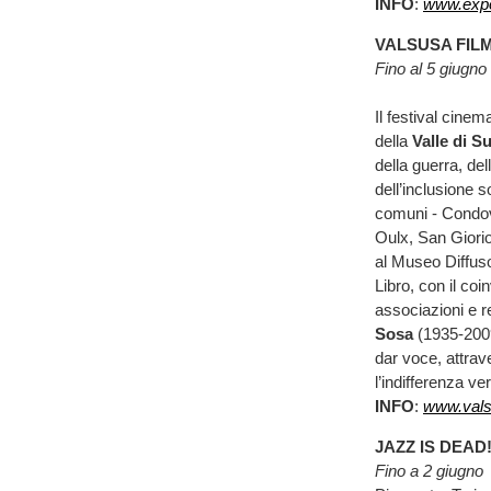
INFO
:
www.expo
VALSUSA FIL
Fino al 5 giugno
Il festival cine
della
Valle di S
della guerra, de
dell’inclusione 
comuni - Condov
Oulx, San Giorio 
al Museo Diffuso
Libro, con il coin
associazioni e re
Sosa
(1935-2009)
dar voce, attrave
l’indifferenza ver
INFO
:
www.valsu
JAZZ IS DEAD
Fino a 2 giugno