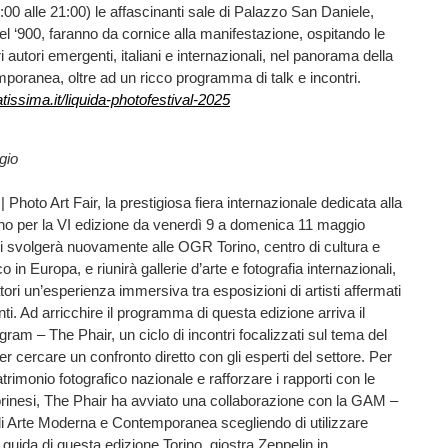
:00 alle 21:00) le affascinanti sale di Palazzo San Daniele,
el ‘900, faranno da cornice alla manifestazione, ospitando le
i autori emergenti, italiani e internazionali, nel panorama della
mporanea, oltre ad un ricco programma di talk e incontri.
issima.it/liquida-photofestival-2025
ggio
 Photo Art Fair, la prestigiosa fiera internazionale dedicata alla
rino per la VI edizione da venerdì 9 a domenica 11 maggio
i svolgerà nuovamente alle OGR Torino, centro di cultura e
 in Europa, e riunirà gallerie d’arte e fotografia internazionali,
atori un’esperienza immersiva tra esposizioni di artisti affermati
ti. Ad arricchire il programma di questa edizione arriva il
ram – The Phair, un ciclo di incontri focalizzati sul tema del
r cercare un confronto diretto con gli esperti del settore. Per
trimonio fotografico nazionale e rafforzare i rapporti con le
orinesi, The Phair ha avviato una collaborazione con la GAM –
di Arte Moderna e Contemporanea scegliendo di utilizzare
ida di questa edizione Torino, giostra Zeppelin in