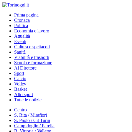
Prima pagina
Cronaca
Politica
Economia e lavoro
Attualità
Eventi
Cultura e spettacoli
Sanità
Viabilità e trasporti
Scuola e formazione
Al Direttore
Sport
Calcio
Volley
Basket
Altri sport
Tutte le notizie
Centro
S. Rita / Mirafiori
S. Paolo / Cit Turin
Campidoglio / Parella
B. Vittoria / Vallette