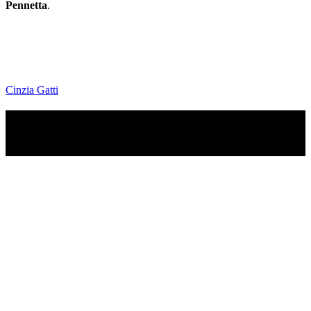
Pennetta
.
Cinzia Gatti
TI RICORDI COSA È SUCCESSO L’ANNO
SCORSO AD AGOSTO?
Ascolta il podcast con le notizie da non dimenticare