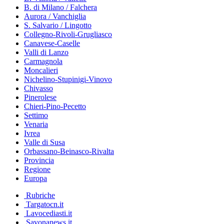
B. di Milano / Falchera
Aurora / Vanchiglia
S. Salvario / Lingotto
Collegno-Rivoli-Grugliasco
Canavese-Caselle
Valli di Lanzo
Carmagnola
Moncalieri
Nichelino-Stupinigi-Vinovo
Chivasso
Pinerolese
Chieri-Pino-Pecetto
Settimo
Venaria
Ivrea
Valle di Susa
Orbassano-Beinasco-Rivalta
Provincia
Regione
Europa
Rubriche
Targatocn.it
Lavocediasti.it
Savonanews.it