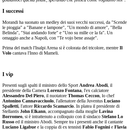
I successi
Morandi ha suonato un medley dei suoi vecchi successi, da "Scende
le pioggia" a "Banane e lampone", "Un mondo di amore", "Bella
Belinda", "Stai andando forte" e "Uno su mille ce la fa". Un
omaggio anche a Napoli, con "Te vojo bene assaje".
Prima del match l'Inalpi Arena si è colorata del tricolore, mentre
Il
Volo
cantava l'Inno di Mameli.
I vip
Presenti sugli spalti il ministro dello Sport
Andrea
Abodi
, il
presidente della Camera
Lorenzo
Fontana
, l'ex calciatore
Alessandro
Del
Piero
, il nuotatore
Thomas
Ceccon
, lo chef
Antonino
Cannavacciuolo
, l'allenatore della Juventus
Luciano
Spalletti
, l'attore
Riccardo
Scamarcio
. In platea il presidente di
Stellantis
John
Elkann
, accompagnato dalla moglie
Lavina
Borromeo
, si è intrattenuto a colloquio con il sindaco
Stefano
Lo
Russo
ed il ministro Abodi. Sempre tra i presenti anche il cantante
Luciano
Ligabue
e la coppia di ex tennisti
Fabio
Fognini
e
Flavia