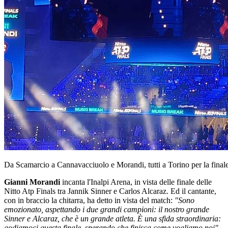
Da Scamarcio a Cannavacciuolo e Morandi, tutti a Torino per la final
Gianni Morandi
incanta l'Inalpi Arena, in vista delle finale delle
Nitto Atp Finals tra Jannik Sinner e Carlos Alcaraz. Ed il cantante,
con in braccio la chitarra, ha detto in vista del match:
"Sono
emozionato, aspettando i due grandi campioni: il nostro grande
Sinner e Alcaraz, che è un grande atleta. È una sfida straordinaria:
godiamoci questa finale, sperando che finisca come vogliamo noi".