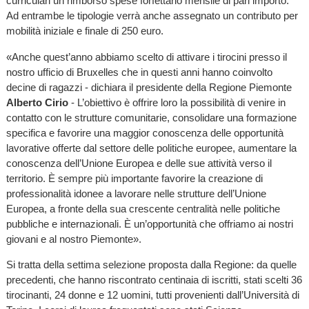
curriculari un rimborso spese forfettario mensile di pari importo.
Ad entrambe le tipologie verrà anche assegnato un contributo per
mobilità iniziale e finale di 250 euro.
«Anche quest’anno abbiamo scelto di attivare i tirocini presso il
nostro ufficio di Bruxelles che in questi anni hanno coinvolto
decine di ragazzi - dichiara il presidente della Regione Piemonte
Alberto Cirio
- L’obiettivo è offrire loro la possibilità di venire in
contatto con le strutture comunitarie, consolidare una formazione
specifica e favorire una maggior conoscenza delle opportunità
lavorative offerte dal settore delle politiche europee, aumentare la
conoscenza dell’Unione Europea e delle sue attività verso il
territorio. È sempre più importante favorire la creazione di
professionalità idonee a lavorare nelle strutture dell’Unione
Europea, a fronte della sua crescente centralità nelle politiche
pubbliche e internazionali. È un’opportunità che offriamo ai nostri
giovani e al nostro Piemonte».
Si tratta della settima selezione proposta dalla Regione: da quelle
precedenti, che hanno riscontrato centinaia di iscritti, stati scelti 36
tirocinanti, 24 donne e 12 uomini, tutti provenienti dall’Università di