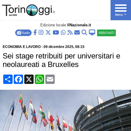
Edizione locale
IlNazionale.it
Radio
ABBONATI
ECONOMIA E LAVORO
-
09 dicembre 2025
, 08:15
Sei stage retribuiti per universitari e
neolaureati a Bruxelles
Condividi
Facebook
X
WhatsApp
Email