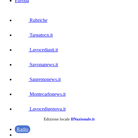
Europa
Rubriche
Targatocn.it
Lavocediasti.it
Savonanews.it
Sanremonews.it
Montecarlonews.it
Lavocedigenova.it
Edizione locale
IlNazionale.it
Radio