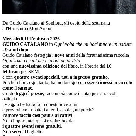
Da Guido Catalano ai Sonhora, gli ospiti della settimana
all'Hiroshima Mon Amour.
Mercoledì 11 Febbraio 2026
GUIDO CATALANO
in
Ogni volta che mi baci muore un nazista
-
9 anni dopo
Guido Catalano festeggia i
nove anni
della fortunatissima raccolta
Ogni volta che mi baci muore un nazista
con una
nuovissima edizione del libro
, in libreria dal
10
febbraio
per
SEM
,
e con
quattro eventi speciali
, tutti
a ingresso gratuito
.
Perché i libri, ogni tanto, hanno bisogno di essere
rimessi in circolo
come il sangue
.
Guido leggerà poesie, racconterà come è nata questa raccolta
ostinata,
i viaggi che ha fatto in questi nove anni
e proverà, con risultati alterni, a spiegare perché
l’amore faccia così paura ai cattivi
.
Nota importante, quasi rivoluzionaria:
i quattro eventi sono gratuiti
.
Non serve il biglietto.