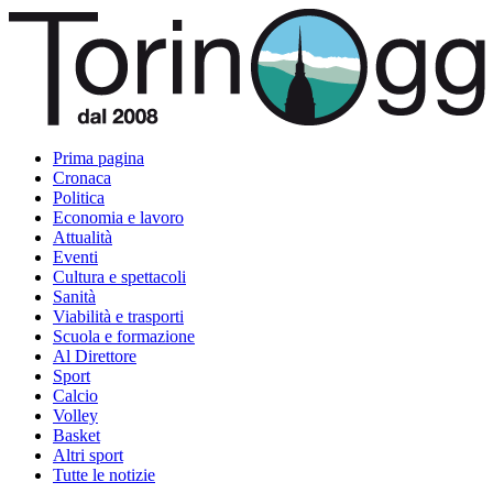
Prima pagina
Cronaca
Politica
Economia e lavoro
Attualità
Eventi
Cultura e spettacoli
Sanità
Viabilità e trasporti
Scuola e formazione
Al Direttore
Sport
Calcio
Volley
Basket
Altri sport
Tutte le notizie