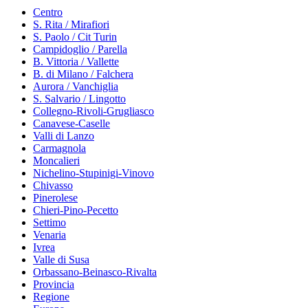
Centro
S. Rita / Mirafiori
S. Paolo / Cit Turin
Campidoglio / Parella
B. Vittoria / Vallette
B. di Milano / Falchera
Aurora / Vanchiglia
S. Salvario / Lingotto
Collegno-Rivoli-Grugliasco
Canavese-Caselle
Valli di Lanzo
Carmagnola
Moncalieri
Nichelino-Stupinigi-Vinovo
Chivasso
Pinerolese
Chieri-Pino-Pecetto
Settimo
Venaria
Ivrea
Valle di Susa
Orbassano-Beinasco-Rivalta
Provincia
Regione