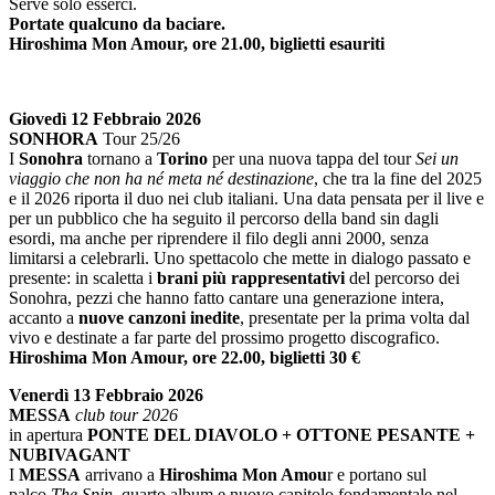
Serve solo esserci.
Portate qualcuno da baciare.
Hiroshima Mon Amour, ore 21.00, biglietti esauriti
Giovedì 12 Febbraio 2026
SONHORA
Tour 25/26
I
Sonohra
tornano a
Torino
per una nuova tappa del tour
Sei un
viaggio che non ha né meta né destinazione
, che tra la fine del 2025
e il 2026 riporta il duo nei club italiani. Una data pensata per il live e
per un pubblico che ha seguito il percorso della band sin dagli
esordi, ma anche per riprendere il filo degli anni 2000, senza
limitarsi a celebrarli. Uno spettacolo che mette in dialogo passato e
presente: in scaletta i
brani più rappresentativi
del percorso dei
Sonohra, pezzi che hanno fatto cantare una generazione intera,
accanto a
nuove canzoni inedite
, presentate per la prima volta dal
vivo e destinate a far parte del prossimo progetto discografico.
Hiroshima Mon Amour, ore 22.00, biglietti 30 €
Venerdì 13 Febbraio 2026
MESSA
club tour 2026
in apertura
PONTE DEL DIAVOLO + OTTONE PESANTE +
NUBIVAGANT
I
MESSA
arrivano a
Hiroshima Mon Amou
r e portano sul
palco
The Spin
, quarto album e nuovo capitolo fondamentale nel