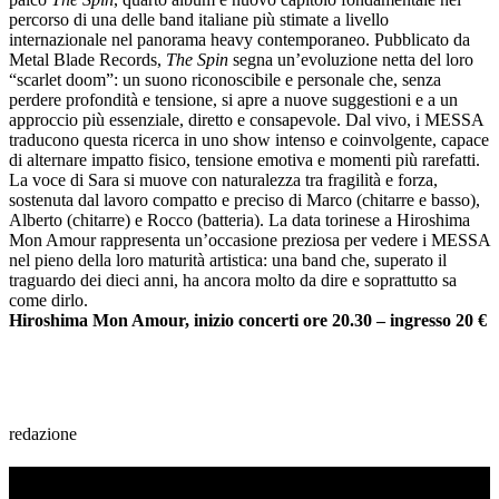
percorso di una delle band italiane più stimate a livello
internazionale nel panorama heavy contemporaneo. Pubblicato da
Metal Blade Records,
The Spin
segna un’evoluzione netta del loro
“scarlet doom”: un suono riconoscibile e personale che, senza
perdere profondità e tensione, si apre a nuove suggestioni e a un
approccio più essenziale, diretto e consapevole. Dal vivo, i MESSA
traducono questa ricerca in uno show intenso e coinvolgente, capace
di alternare impatto fisico, tensione emotiva e momenti più rarefatti.
La voce di Sara si muove con naturalezza tra fragilità e forza,
sostenuta dal lavoro compatto e preciso di Marco (chitarre e basso),
Alberto (chitarre) e Rocco (batteria). La data torinese a Hiroshima
Mon Amour rappresenta un’occasione preziosa per vedere i MESSA
nel pieno della loro maturità artistica: una band che, superato il
traguardo dei dieci anni, ha ancora molto da dire e soprattutto sa
come dirlo.
Hiroshima Mon Amour, inizio concerti ore 20.30 – ingresso 20 €
redazione
TI RICORDI COSA È SUCCESSO L’ANNO