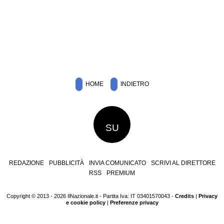
HOME
INDIETRO
SU
REDAZIONE
PUBBLICITÀ
INVIA COMUNICATO
SCRIVI AL DIRETTORE
RSS
PREMIUM
Copyright © 2013 - 2026 IlNazionale.it - Partita Iva: IT 03401570043 -
Credits
|
Privacy
e cookie policy
|
Preferenze privacy