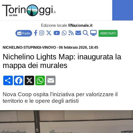
Edizione locale
IlNazionale.it
Radio
ABBONATI
NICHELINO-STUPINIGI-VINOVO
-
06 febbraio 2026
, 18:45
Nichelino Lights Map: inaugurata la
mappa dei murales
Condividi
Facebook
X
WhatsApp
Email
Nova Coop ospita l’iniziativa per valorizzare il
territorio e le opere degli artisti