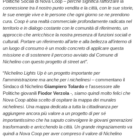
Politiche Sociali di Nova Coop
– perché significa rafforzare la
connessione tra il nostro punto vendita e la città, con le sue storie,
le sue energie vive e le persone che ogni giorno se ne prendono
cura. Coop è una realtà commerciale profondamente radicata nel
territorio e in dialogo costante con le comunità di riferimento, un
approccio che arricchisce la nostra presenza di funzioni sociali e
culturali. Portare un riferimento all’arte e alla bellezza all’interno di
un luogo di consumo è un modo concreto di applicare questa
missione e di sostenere il percorso avviato dal Comune di
Nichelino con questo progetto di street art”.
“
Nichelino Lights Up è un progetto importante per
l’amministrazione ma anche per i nichelinesi
– commentano il
Sindaco di Nichelino
Giampiero Tolardo
e l’assessore alle
Politiche giovanili
Fiodor Verzola
-, siamo quindi molto felici che
Nova Coop abbia scelto di ospitare la mappa dei murales
nichelinesi. Una mappa dedicata a tutta la cittadinanza per
aggiungere ancora più valore a un progetto di per sé
importantissimo che ha saputo coinvolgere le giovani generazioni
trasformando e arricchendo la città. Un grande ringraziamento va
quindi a Nova Coop per aver compreso il valore di Nichelino