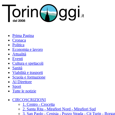
Prima Pagina
Cronaca
Politica
Economia e lavoro
Attualità
Eventi
Cultura e spettacoli
Sanità
Viabilità e trasporti
Scuola e formazione
Al Direttore
Sport
Tutte le notizie
CIRCOSCRIZIONI
1. Centro - Crocetta
2. Santa Rita - Mirafiori Nord - Mirafiori Sud
3. San Paolo - Cenisia - Pozzo Strada - Cit Turin - Borg