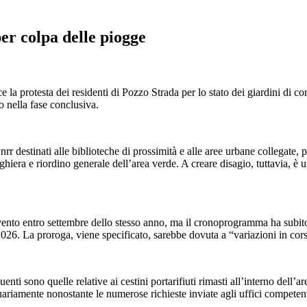
er colpa delle piogge
e la protesta dei residenti di Pozzo Strada per lo stato dei giardini di c
o nella fase conclusiva.
 Pnrr destinati alle biblioteche di prossimità e alle aree urbane collegate
ghiera e riordino generale dell’area verde. A creare disagio, tuttavia, è
ento entro settembre dello stesso anno, ma il cronoprogramma ha subito di
2026. La proroga, viene specificato, sarebbe dovuta a “variazioni in cor
ti sono quelle relative ai cestini portarifiuti rimasti all’interno dell’are
tuariamente nonostante le numerose richieste inviate agli uffici competent