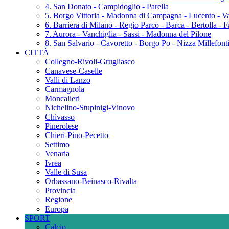
4. San Donato - Campidoglio - Parella
5. Borgo Vittoria - Madonna di Campagna - Lucento - Va
6. Barriera di Milano - Regio Parco - Barca - Bertolla - 
7. Aurora - Vanchiglia - Sassi - Madonna del Pilone
8. San Salvario - Cavoretto - Borgo Po - Nizza Millefonti 
CITTÀ
Collegno-Rivoli-Grugliasco
Canavese-Caselle
Valli di Lanzo
Carmagnola
Moncalieri
Nichelino-Stupinigi-Vinovo
Chivasso
Pinerolese
Chieri-Pino-Pecetto
Settimo
Venaria
Ivrea
Valle di Susa
Orbassano-Beinasco-Rivalta
Provincia
Regione
Europa
SPORT
Calcio