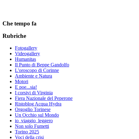
Che tempo fa
Rubriche
Fotogallery
Videogallery
Humanitas
Il Punto di Beppe Gandolfo
L'oroscopo di Corinne
Ambiente e Natura
Motori
E poe...sia!
I corsivi di Virginia
Fiera Nazionale del Peperone
Ristoblog Acqua Hydra
Orgoglio Torinese
Un Occhio sul Mondo
io_viaggio_leggero
Non solo Fumetti
Torino 2025
Voci della crisi