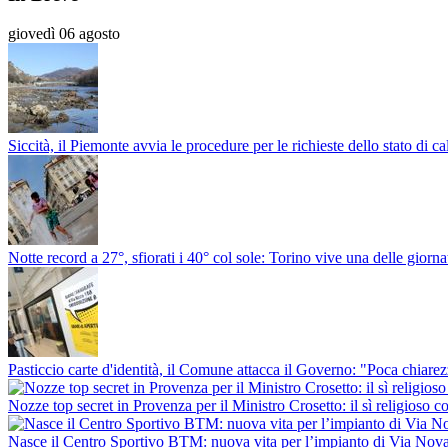
giovedì 06 agosto
Siccità, il Piemonte avvia le procedure per le richieste dello stato di c
Notte record a 27°, sfiorati i 40° col sole: Torino vive una delle giorna
Pasticcio carte d'identità, il Comune attacca il Governo: "Poca chiarezza
Nozze top secret in Provenza per il Ministro Crosetto: il sì religioso
Nasce il Centro Sportivo BTM: nuova vita per l’impianto di Via Nov