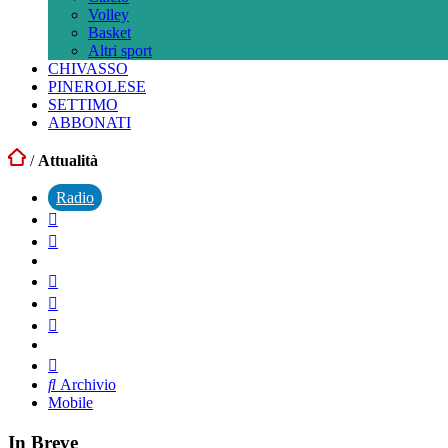
Volley
Basket
Altri sport
CHIVASSO
PINEROLESE
SETTIMO
ABBONATI
/
Attualità
Radio
Archivio
Mobile
In Breve