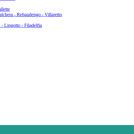
llette
Falchera - Rebaudengo - Villaretto
- Lingotto - Filadelfia