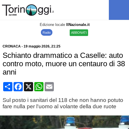
Edizione locale
IlNazionale.it
Radio
ABBONATI
CRONACA
-
19 maggio 2026
, 21:25
Schianto drammatico a Caselle: auto
contro moto, muore un centauro di 38
anni
Condividi
Facebook
X
WhatsApp
Email
Sul posto i sanitari del 118 che non hanno potuto
fare nulla per l'uomo al volante della due ruote