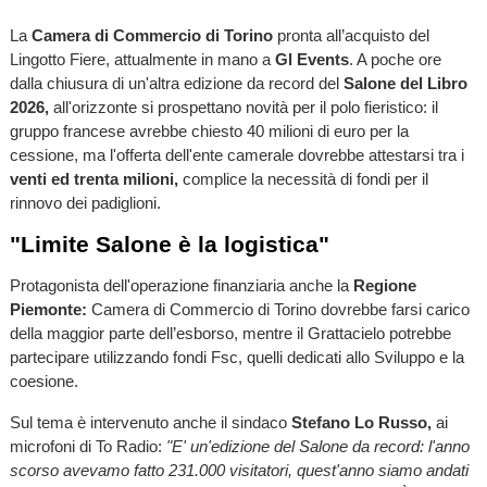
La
Camera di Commercio di Torino
pronta all’acquisto del
Lingotto Fiere, attualmente in mano a
Gl Events
. A poche ore
dalla chiusura di un'altra edizione da record del
Salone del Libro
2026,
all'orizzonte si prospettano novità per il polo fieristico: il
gruppo francese avrebbe chiesto 40 milioni di euro per la
cessione, ma l'offerta dell'ente camerale dovrebbe attestarsi tra i
venti ed trenta milioni,
complice la necessità di fondi per il
rinnovo dei padiglioni.
"Limite Salone è la logistica"
Protagonista dell'operazione finanziaria anche la
Regione
Piemonte:
Camera di Com­mer­cio di Torino dovrebbe farsi carico
della mag­gior parte dell’esborso, men­tre il Grattacielo potrebbe
par­te­ci­pare uti­liz­zando fondi Fsc, quelli dedi­cati allo Svi­luppo e la
coe­sione.
Sul tema è intervenuto anche il sindaco
Stefano Lo Russo,
ai
microfoni di To Radio:
"E' un'edizione del Salone da record: l'anno
scorso avevamo fatto 231.000 visitatori, quest'anno siamo andati