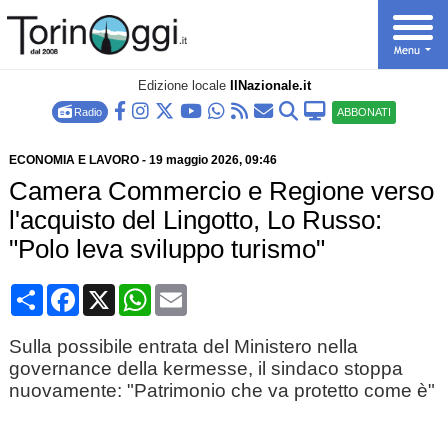
Edizione locale
IlNazionale.it
Radio
ABBONATI
ECONOMIA E LAVORO
-
19 maggio 2026
, 09:46
Camera Commercio e Regione verso
l'acquisto del Lingotto, Lo Russo:
"Polo leva sviluppo turismo"
Condividi
Facebook
X
WhatsApp
Email
Sulla possibile entrata del Ministero nella
governance della kermesse, il sindaco stoppa
nuovamente: "Patrimonio che va protetto come è"